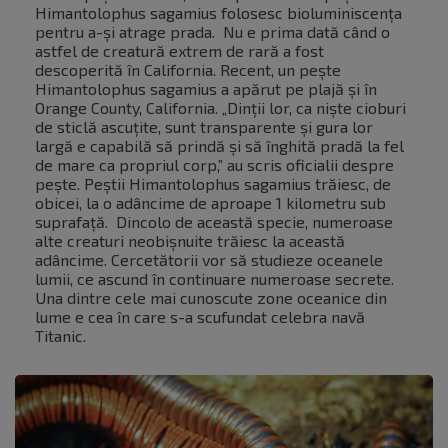
Himantolophus sagamius folosesc bioluminiscența
pentru a-și atrage prada. Nu e prima dată când o
astfel de creatură extrem de rară a fost
descoperită în California. Recent, un pește
Himantolophus sagamius a apărut pe plajă și în
Orange County, California. „Dinții lor, ca niște cioburi
de sticlă ascuțite, sunt transparente și gura lor
largă e capabilă să prindă și să înghită pradă la fel
de mare ca propriul corp,” au scris oficialii despre
pește. Peștii Himantolophus sagamius trăiesc, de
obicei, la o adâncime de aproape 1 kilometru sub
suprafață. Dincolo de această specie, numeroase
alte creaturi neobișnuite trăiesc la această
adâncime. Cercetătorii vor să studieze oceanele
lumii, ce ascund în continuare numeroase secrete.
Una dintre cele mai cunoscute zone oceanice din
lume e cea în care s-a scufundat celebra navă
Titanic.