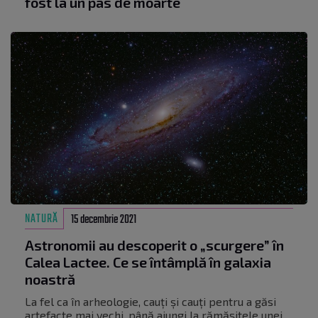
fost la un pas de moarte
NATURĂ
15 decembrie 2021
Astronomii au descoperit o „scurgere” în
Calea Lactee. Ce se întâmplă în galaxia
noastră
La fel ca în arheologie, cauți și cauți pentru a găsi
artefacte mai vechi, până ajungi la rămășitele unei