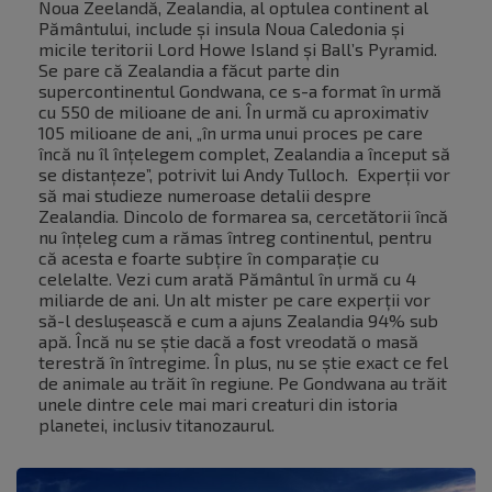
Noua Zeelandă, Zealandia, al optulea continent al
Pământului, include și insula Noua Caledonia și
micile teritorii Lord Howe Island și Ball’s Pyramid.
Se pare că Zealandia a făcut parte din
supercontinentul Gondwana, ce s-a format în urmă
cu 550 de milioane de ani. În urmă cu aproximativ
105 milioane de ani, „în urma unui proces pe care
încă nu îl înțelegem complet, Zealandia a început să
se distanțeze”, potrivit lui Andy Tulloch. Experții vor
să mai studieze numeroase detalii despre
Zealandia. Dincolo de formarea sa, cercetătorii încă
nu înțeleg cum a rămas întreg continentul, pentru
că acesta e foarte subțire în comparație cu
celelalte. Vezi cum arată Pământul în urmă cu 4
miliarde de ani. Un alt mister pe care experții vor
să-l deslușească e cum a ajuns Zealandia 94% sub
apă. Încă nu se știe dacă a fost vreodată o masă
terestră în întregime. În plus, nu se știe exact ce fel
de animale au trăit în regiune. Pe Gondwana au trăit
unele dintre cele mai mari creaturi din istoria
planetei, inclusiv titanozaurul.