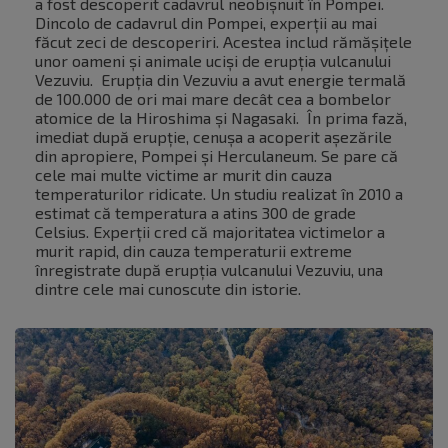
a fost descoperit cadavrul neobișnuit în Pompei.
Dincolo de cadavrul din Pompei, experții au mai
făcut zeci de descoperiri. Acestea includ rămășițele
unor oameni și animale uciși de erupția vulcanului
Vezuviu. Erupția din Vezuviu a avut energie termală
de 100.000 de ori mai mare decât cea a bombelor
atomice de la Hiroshima și Nagasaki. În prima fază,
imediat după erupție, cenușa a acoperit așezările
din apropiere, Pompei și Herculaneum. Se pare că
cele mai multe victime ar murit din cauza
temperaturilor ridicate. Un studiu realizat în 2010 a
estimat că temperatura a atins 300 de grade
Celsius. Experții cred că majoritatea victimelor a
murit rapid, din cauza temperaturii extreme
înregistrate după erupția vulcanului Vezuviu, una
dintre cele mai cunoscute din istorie.