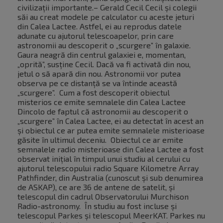
civilizații importante.– Gerald Cecil Cecil și colegii
săi au creat modele pe calculator cu aceste jeturi
din Calea Lactee. Astfel, ei au reprodus datele
adunate cu ajutorul telescoapelor, prin care
astronomii au descoperit o „scurgere” în galaxie.
Gaura neagră din centrul galaxiei e, momentan,
„oprită”, susține Cecil. Dacă va fi activată din nou,
jetul o să apară din nou. Astronomii vor putea
observa pe ce distanță se va întinde această
„scurgere”. Cum a fost descoperit obiectul
misterios ce emite semnalele din Calea Lactee
Dincolo de faptul că astronomii au descoperit o
„scurgere” în Calea Lactee, ei au detectat în acest an
și obiectul ce ar putea emite semnalele misterioase
găsite în ultimul deceniu. Obiectul ce ar emite
semnalele radio misterioase din Calea Lactee a fost
observat inițial în timpul unui studiu al cerului cu
ajutorul telescopului radio Square Kilometre Array
Pathfinder, din Australia (cunoscut și sub denumirea
de ASKAP), ce are 36 de antene de satelit, și
telescopul din cadrul Observatorului Murchison
Radio-astronomy. În studiu au fost incluse și
telescopul Parkes și telescopul MeerKAT. Parkes nu