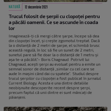
NATURĂ
12 decembrie 2021
Trucul folosit de șerpii cu clopoței pentru
a păcăli oamenii. Ce se ascunde în coada
lor
Imaginează-ți că mergi către șarpe, începe să dea
din clopoței încet, și crește zgomotul treptat. Dacă
la o distanță de 2 metri de șarpe, el schimbă brusc
această regulă, în loc să fie un sunet de 2 metri,
sunetul pare să fie doar la o distanță de 1 metru și
așa te-a păcălit.”– Boris Chagnaud Potrivit lui
Chagnaud, acești șerpi au evoluat pentru a emite un
semnal sonor de distanță „similar cu cel care se
aude în mașini când dai cu spatele”. Studiul despre
trucul șerpilor cu clopoței a fost publicat în jurnalul
Current Biology. Acesta e una dintre detaliile
neobișnuite descoperite recent despre șerpi,
precum faptul că unii dintre ei sunt mâncați de
păianjeni.