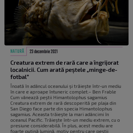
NATURĂ
23 decembrie 2021
Creatura extrem de rară care a îngrijorat
localnicii. Cum arată peștele „minge-de-
fotbal”
Înoată în adâncul oceanului și trăiește într-un mediu
în care e aproape întuneric complet.– Ben Frable
Cum vânează peștii Himantolophus sagamius
Creatura extrem de rară descoperită pe plaja din
San Diego face parte din specia Himantolophus
sagamius. Aceasta trăiește la mari adâncimi în
oceanul Pacific. Trăiește într-un mediu extrem, cu o
presiune considerabilă. În plus, acest mediu are
foarte puțină lumină, motiv pentru care peștii