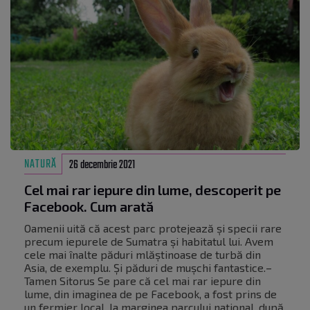
NATURĂ
26 decembrie 2021
Cel mai rar iepure din lume, descoperit pe
Facebook. Cum arată
Oamenii uită că acest parc protejează și specii rare
precum iepurele de Sumatra și habitatul lui. Avem
cele mai înalte păduri mlăștinoase de turbă din
Asia, de exemplu. Și păduri de mușchi fantastice.–
Tamen Sitorus Se pare că cel mai rar iepure din
lume, din imaginea de pe Facebook, a fost prins de
un fermier local, la marginea parcului național, după