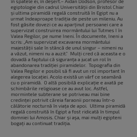
în spatele ei, în deșert.– Aidan Dodson, profesor de
egiptologie din cadrul Universității din Bristol Chiar
și ultima piramidă regală construită în Egipt nu a
urmat îndeaproape tradiția de peste un mileniu. Au
fost găsite dovezi ce au aparținut persoanei care a
supervizat construirea mormântului lui Tutmes I în
Valea Regilor, pe nume Ineni. În documente, Ineni a
scris: „Am supervizat excavarea mormântului
majestății sale în stâncă de unul singur – nimeni nu
a văzut, nimeni nu a auzit.” Mulți cred că aceasta e o
dovadă a faptului că siguranța a jucat un rol în
abandonarea tradiției piramidelor. Topografia din
Valea Regilor e posibil să fi avut un rol important în
alegerea locației. Acolo există un vârf ce seamănă
cu o piramidă. O altă posibilă explicație e axată pe
schimbările religioase ce au avut loc. Astfel,
mormintele subterane se potriveau mai bine
credinței potrivit căreia faraonii porneau într-o
călătorie nocturnă în viața de apoi. Ultima piramidă
regală construită în Egipt a fost ridicată în timpul
domniei lui Amosis. Chiar și așa, mai mulți egipteni
bogați au continuat tradiția.