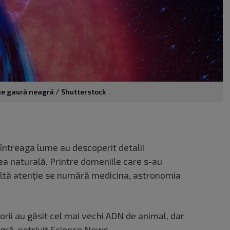
che gaură neagră / Shutterstock
 întreaga lume au descoperit detalii
a naturală. Printre domeniile care s-au
ltă atenție se numără medicina, astronomia
torii au găsit cel mai vechi ADN de animal, dar
gră, potrivit
Science News
.