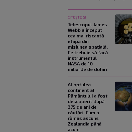
CITEȘTE ȘI
Telescopul James
Webb a început
cea mai riscantă
etapă din
misiunea spațială.
Ce trebuie să facă
instrumentul
NASA de 10
miliarde de dolari
Al optulea
continent al
Pământului a fost
descoperit după
375 de ani de
căutări. Cum a
rămas ascuns
Zealandia până
acum