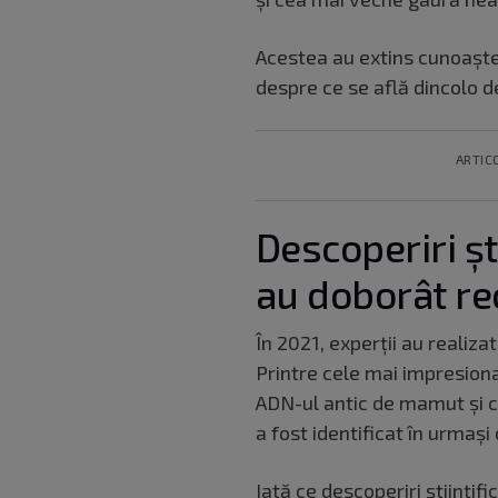
Acestea au extins cunoașter
despre ce se află dincolo d
ARTIC
Descoperiri șt
au doborât re
În 2021, experții au realiza
Printre cele mai impresio
ADN-ul antic de mamut și c
a fost identificat în urmași 
Iată ce descoperiri științif