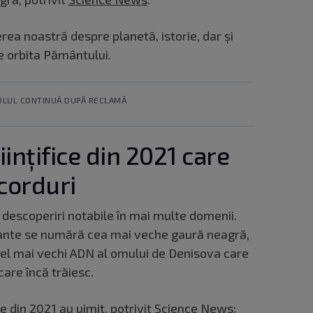
ea noastră despre planetă, istorie, dar și
e orbita Pământului.
OLUL CONTINUĂ DUPĂ RECLAMĂ
iințifice din 2021 care
corduri
t descoperiri notabile în mai multe domenii.
nante se numără cea mai veche gaură neagră,
el mai vechi ADN al omului de Denisova care
care încă trăiesc.
ice din 2021 au uimit, potrivit Science News: