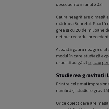
descoperită în anul 2021.
Gaura neagră are o masă ec
mărimea Soarelui. Poartă d
grea și cu 20 de milioane 
deținut recordul precedent
Această gaură neagră e atâ
modul în care studiază expe
experții au găsit
o „scurger
Studierea gravitații 
Printre cele mai impresiona
numără și studiere gravități
Orice obiect care are masă 