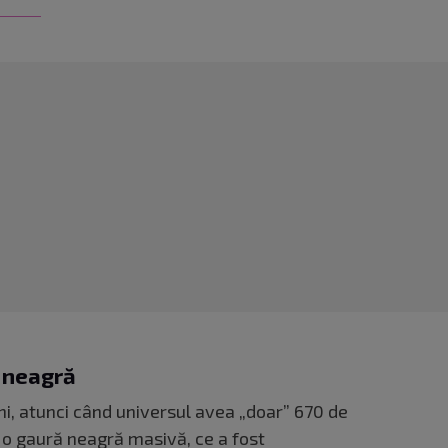
 neagră
ni, atunci când universul avea „doar” 670 de
 o gaură neagră masivă, ce a fost