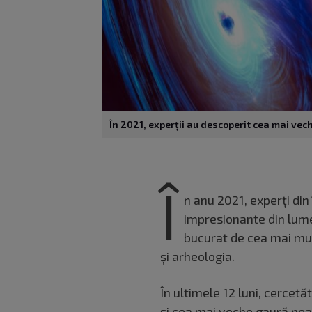
În 2021, experții au descoperit cea mai ve
Î
n anu 2021, experți din
impresionante din lume
bucurat de cea mai mu
și arheologia.
În ultimele 12 luni, cercetă
și cea mai veche gaură nea