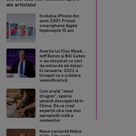
ale artistului
Evoluția iPhone din
anul 2007. Primul
smartphone Apple
împlinește 15 ani
Averile lui Elon Musk,
Jeff Bezos și Bill Gates
s-au micșorat cu zeci
de miliarde de dolari
în ianuarie. 2022 a
început cu o scădere
semnificativă
Cum arată ”omul
dragon”, specia
umană descoperită în
China. De ce cred
experții că e cea mai
apropiată rudă a
oamenilor
Noua variantă Nokia
6310. Cât costă