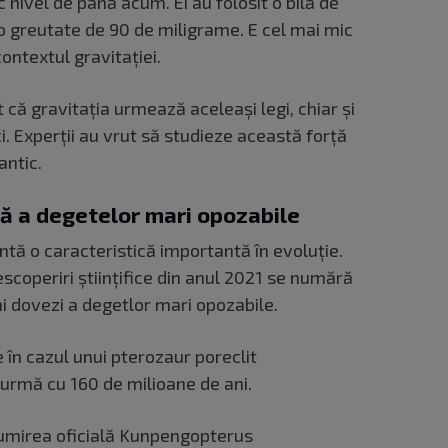
 nivel de până acum. Ei au folosit o bilă de
 o greutate de 90 de miligrame. E cel mai mic
ontextul gravitației.
ă gravitația urmează aceleași legi, chiar și
i. Experții au vrut să studieze această forță
uantic.
ă a degetelor mari opozabile
tă o caracteristică importantă în evoluție.
escoperiri științifice din anul 2021 se numără
hi dovezi a degetlor mari opozabile.
 în cazul unui pterozaur poreclit
 urmă cu 160 de milioane de ani.
numirea oficială Kunpengopterus