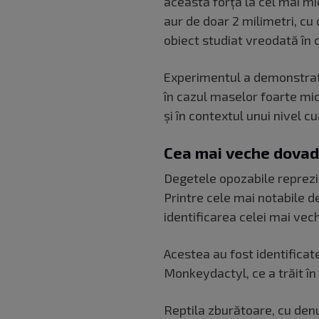
această forță la cel mai mic
aur de doar 2 milimetri, cu
obiect studiat vreodată în c
Experimentul a demonstrat c
în cazul maselor foarte mic
și în contextul unui nivel c
Cea mai veche dovad
Degetele opozabile reprezin
Printre cele mai notabile d
identificarea celei mai vec
Acestea au fost identificate
Monkeydactyl, ce a trăit în
Reptila zburătoare, cu de