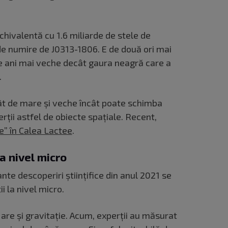
hivalentă cu 1.6 miliarde de stele de
e numire de J0313-1806. E de două ori mai
de ani mai veche decât gaura neagră care a
.
t de mare și veche încât poate schimba
rții astfel de obiecte spațiale. Recent,
e” în Calea Lactee
.
la nivel micro
nte descoperiri științifice din anul 2021 se
i la nivel micro.
are și gravitație. Acum, experții au măsurat