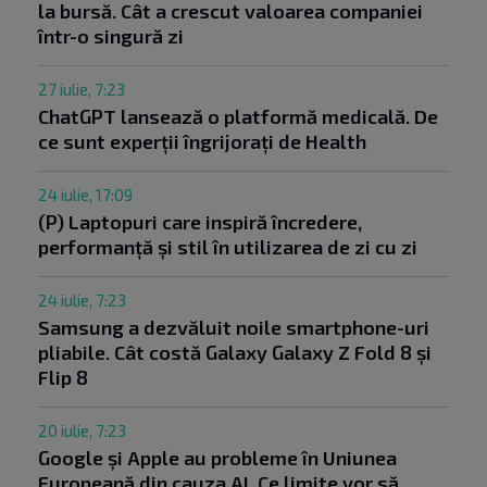
la bursă. Cât a crescut valoarea companiei
într-o singură zi
27 iulie, 7:23
ChatGPT lansează o platformă medicală. De
ce sunt experții îngrijorați de Health
24 iulie, 17:09
(P) Laptopuri care inspiră încredere,
performanță și stil în utilizarea de zi cu zi
24 iulie, 7:23
Samsung a dezvăluit noile smartphone-uri
pliabile. Cât costă Galaxy Galaxy Z Fold 8 și
Flip 8
20 iulie, 7:23
Google și Apple au probleme în Uniunea
Europeană din cauza AI. Ce limite vor să