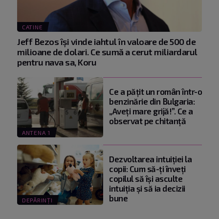
CATINE
Jeff Bezos își vinde iahtul în valoare de 500 de
milioane de dolari. Ce sumă a cerut miliardarul
pentru nava sa, Koru
Ce a pățit un român într-o
benzinărie din Bulgaria:
„Aveți mare grijă!”. Ce a
observat pe chitanță
ANTENA 1
Dezvoltarea intuiției la
copii: Cum să-ți înveți
copilul să își asculte
intuiția și să ia decizii
bune
DEPĂRINȚI