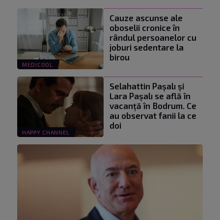
Cauze ascunse ale
oboselii cronice în
rândul persoanelor cu
joburi sedentare la
birou
MEDICOOL
Selahattin Paşalı și
Lara Paşalı se află în
vacanță în Bodrum. Ce
au observat fanii la ce
doi
HAPPY CHANNEL