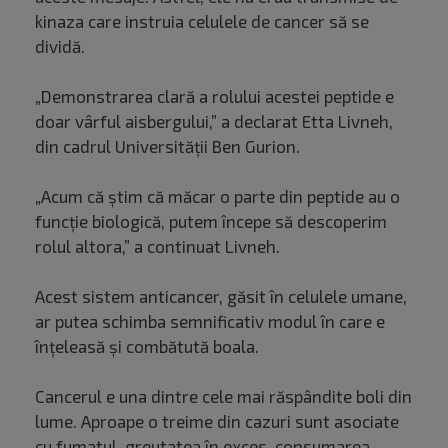
kinaza care instruia celulele de cancer să se
dividă.
„Demonstrarea clară a rolului acestei peptide e
doar vârful aisbergului,” a declarat Etta Livneh,
din cadrul Universității Ben Gurion.
„Acum că știm că măcar o parte din peptide au o
funcție biologică, putem începe să descoperim
rolul altora,” a continuat Livneh.
Acest sistem anticancer, găsit în celulele umane,
ar putea schimba semnificativ modul în care e
înțeleasă și combătută boala.
Cancerul e una dintre cele mai răspândite boli din
lume. Aproape o treime din cazuri sunt asociate
cu fumatul, greutatea în exces, consumarea