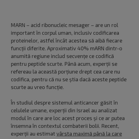
MARN – acid ribonucleic mesager – are un rol
important în corpul uman, inclusiv codificarea
proteinelor, astfel încât acestea să aibă fiecare
funcții diferite. Aproximativ 40% mARN dintr-o
anumită regiune includ secvențe ce codifică
pentru peptide scurte. Până acum, experții se
refereau la această porțiune drept cea care nu
codifica, pentru că nu se știa dacă aceste peptide
scurte au vreo funcție.
În studiul despre sistemul anticancer găsit în
celulele umane, experții din Israel au analizat
modul în care are loc acest proces și ce ar putea
însemna în contextul combaterii bolii. Recent,
experții au estimat
vârsta maximă până la care