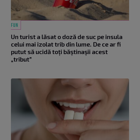
FUN
Un turist a lăsat o doză de suc pe insula
celui mai izolat trib din lume. De ce ar fi
putut să ucidă toți băștinașii acest
„tribut”