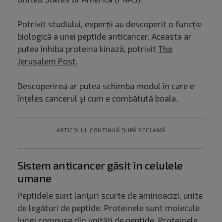
Potrivit studiului, experții au descoperit o funcție
biologică a unei peptide anticancer. Aceasta ar
putea inhiba proteina kinază, potrivit
The
Jerusalem Post
.
Descoperirea ar putea schimba modul în care e
înțeles cancerul și cum e combătută boala.
ARTICOLUL CONTINUĂ DUPĂ RECLAMĂ
Sistem anticancer găsit în celulele
umane
Peptidele sunt lanțuri scurte de aminoacizi, unite
de legături de peptide. Proteinele sunt molecule
lungi compuse din unități de peptide. Proteinele