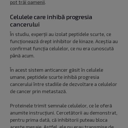
pot trăi oamenii
.
Celulele care inhibă progresia
cancerului
În studiu, experții au izolat peptidele scurte, ce
funcționează drept inhibitor de kinaze. Aceștia au
confirmat funcția celulelor, ce nu era cunoscută
până acum.
În acest sistem anticancer găsit în celulele
umane, peptidele scurte inhibă progresia
cancerului între stadiile de dezvoltare a celulelor
de cancer prin metastază.
Proteinele trimit semnale celulelor, ce le oferă
anumite instrucțiuni. Cercetătorii au demonstrat,
pentru prima dată, că inhibitorii puteau bloca
aceste mesaje. Astfel, ele nu erau transmise de