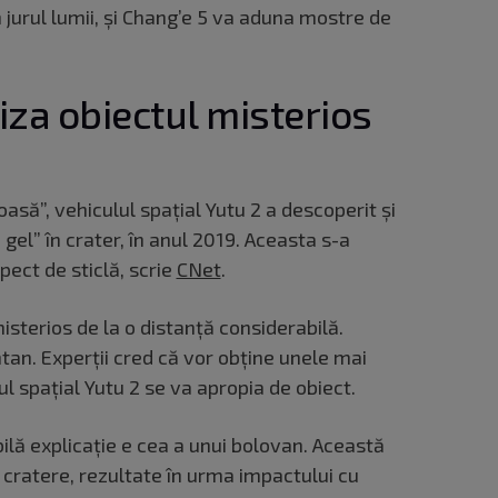
n jurul lumii, și Chang’e 5 va aduna mostre de
iza obiectul misterios
asă”, vehiculul spațial Yutu 2 a descoperit și
gel” în crater, în anul 2019. Aceasta s-a
spect de sticlă, scrie
CNet
.
isterios de la o distanță considerabilă.
n. Experții cred că vor obține unele mai
l spațial Yutu 2 se va apropia de obiect.
lă explicație e cea a unui bolovan. Această
 cratere, rezultate în urma impactului cu