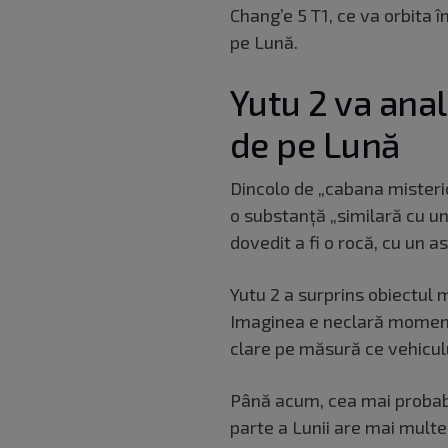
Chang’e 5 T1, ce va orbita î
pe Lună.
Yutu 2 va anal
de pe Lună
Dincolo de „cabana misterio
o substanță „similară cu un 
dovedit a fi o rocă, cu un a
Yutu 2 a surprins obiectul m
Imaginea e neclară momenta
clare pe măsură ce vehiculu
Până acum, cea mai probabi
parte a Lunii are mai multe