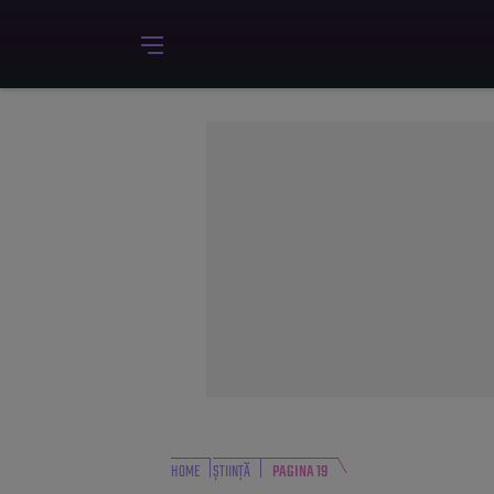
HOME
ȘTIINȚĂ
PAGINA 19