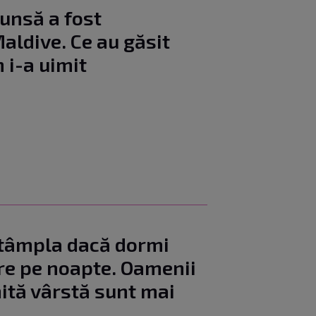
cunsă a fost
aldive. Ce au găsit
n i-a uimit
întâmpla dacă dormi
ore pe noapte. Oamenii
ită vârstă sunt mai