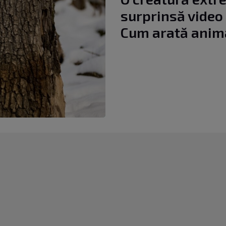
surprinsă video
Cum arată anima