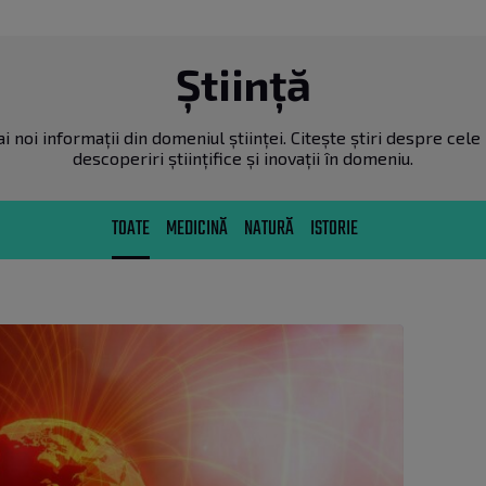
Știință
i noi informații din domeniul științei. Citește știri despre cel
descoperiri științifice și inovații în domeniu.
TOATE
MEDICINĂ
NATURĂ
ISTORIE