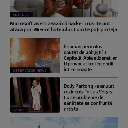
ANTENA 1
Microsoft avertizează că hackerii ruși te pot
ataca prin WiFi-ul hotelului. Cum te poți proteja
Piroman periculos,
căutat de poliţişti în
Capitală. Abia eliberat, ar
fi provocat trei incendii
într-o noapte
OBSERVATOR NEWS
Dolly Parton și-a anulat
rezidența în Las Vegas.
Cu ce probleme de
sănătate se confruntă
artista
CATINE