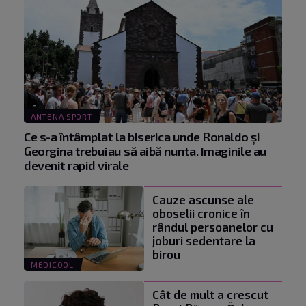
ANTENA SPORT
Ce s-a întâmplat la biserica unde Ronaldo şi
Georgina trebuiau să aibă nunta. Imaginile au
devenit rapid virale
Cauze ascunse ale
oboselii cronice în
rândul persoanelor cu
joburi sedentare la
birou
MEDICOOL
Cât de mult a crescut