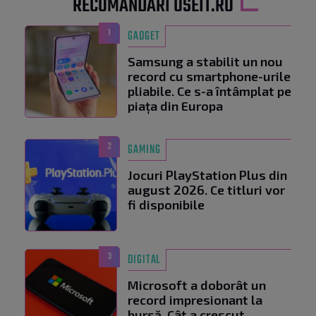
RECOMANDĂRI USEIT.RO
1
GADGET
Samsung a stabilit un nou
record cu smartphone-urile
pliabile. Ce s-a întâmplat pe
piața din Europa
2
GAMING
Jocuri PlayStation Plus din
august 2026. Ce titluri vor
fi disponibile
3
DIGITAL
Microsoft a doborât un
record impresionant la
bursă. Cât a crescut