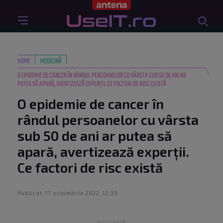
HOME
MEDICINĂ
O EPIDEMIE DE CANCER ÎN RÂNDUL PERSOANELOR CU VÂRSTA SUB 50 DE ANI AR
PUTEA SĂ APARĂ, AVERTIZEAZĂ EXPERȚII. CE FACTORI DE RISC EXISTĂ
O epidemie de cancer în
rândul persoanelor cu vârsta
sub 50 de ani ar putea să
apară, avertizează experții.
Ce factori de risc există
Publicat: 17 octombrie 2022, 12:39
RECLAMĂ