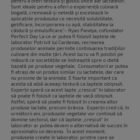
pentru a oferi textura și gustul unice ale lactatelor.
Sunt ideale pentru a oferi o experiență culinară
bogată, cremoasă și netedă și excelează în
aplicațiile produsului ce necesită solubilitate,
gelificare, încorporarea cu apă, stabilitatea la
căldură și emulsificare.”– Ryan Pandya, cofondator
Perfect Day La ce ar putea fi folosit laptele de
laborator Potrivit lui Cardenas, recrearea
produselor animale permite continuarea tradițiilor
culinare din multe țări. Acest lucru va fi posibil pe
măsură ce societățile se îndreaptă spre o dietă
bazată pe produse vegetale. Consumatorii ar putea
fi atrași de un produs similar cu lactatele, dar care
nu provine de la animale. E foarte important ca
acesta să aibă aceeași textură ca laptele obișnuit.
Experții speră ca acest lapte „crescut” în laborator
să poate fi folosit ca laptele de vacă obișnuit.
Astfel, speră să poate fi folosit în crearea altor
produse lactate, precum brânza. Experții cred că, în
următorii ani, produsele vegetale vor continuă să
domine sectorul, dar că laptele „crescut” în
laborator ar putea deveni o alternativă de succes în
aproximativ un deceniu. În acest moment,
produsele create în laborator, printre care se