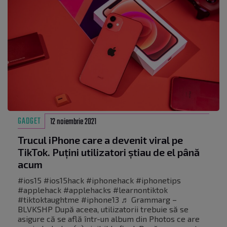
GADGET
12 noiembrie 2021
Trucul iPhone care a devenit viral pe
TikTok. Puțini utilizatori știau de el până
acum
#ios15 #ios15hack #iphonehack #iphonetips
#applehack #applehacks #learnontiktok
#tiktoktaughtme #iphone13 ♬ Grammarg –
BLVKSHP După aceea, utilizatorii trebuie să se
asigure că se află într-un album din Photos ce are