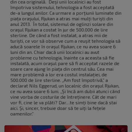
din cea originală. Deși unii localnici au fost
împotriva sistemului, tehnologia a fost acceptată
de-a lungul anilor. Ca urmare a porțiunii luminate din
piața orașului, Rjukan a atras mai mulți turiști din
anul 2013. În total, sistemul de oglinzi solare din
orașul Rjukan a costat în jur de 500.000 de lire
sterline. De când a fost instalat, a atras mii de
turiști, ce vor să observe cum a reușit tehnologia să
aducă soarele în orașul Rjukan, ce nu avea soare 6
luni din an. Chiar dacă unii localnici au avut
probleme cu tehnologia, înainte ca aceasta să fie
instalată, acum orașul pare să fi acceptat razele de
soare care ajung în piața din centrul său. Cea mai
mare problemă a lor era costul instalației, de
500.000 de lire sterline. „Am fost împotrivă,” a
declarat Nils Eggerud, un localnic din orașul Rjukan,
ce nu avea soare 6 luni. „Și încă am dubii atunci când
vine vorba de costurile de întreținere. Cât de mari
vor fi, cine le va plăti? Dar…te simți bine dacă stai
aici. Și, sincer, trebuie doar să te uiți la fețele
oamenilor.”