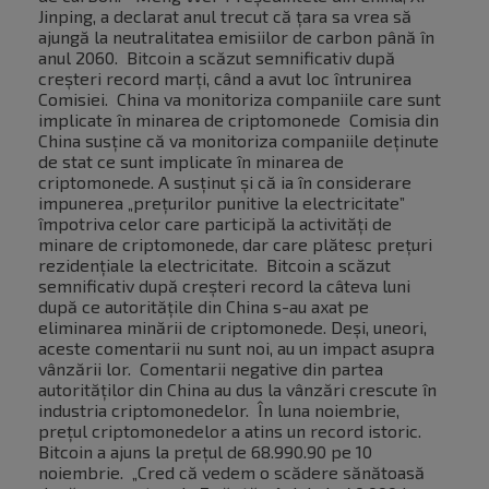
Jinping, a declarat anul trecut că țara sa vrea să
ajungă la neutralitatea emisiilor de carbon până în
anul 2060. Bitcoin a scăzut semnificativ după
creșteri record marți, când a avut loc întrunirea
Comisiei. China va monitoriza companiile care sunt
implicate în minarea de criptomonede Comisia din
China susține că va monitoriza companiile deținute
de stat ce sunt implicate în minarea de
criptomonede. A susținut și că ia în considerare
impunerea „prețurilor punitive la electricitate”
împotriva celor care participă la activități de
minare de criptomonede, dar care plătesc prețuri
rezidențiale la electricitate. Bitcoin a scăzut
semnificativ după creșteri record la câteva luni
după ce autoritățile din China s-au axat pe
eliminarea minării de criptomonede. Deși, uneori,
aceste comentarii nu sunt noi, au un impact asupra
vânzării lor. Comentarii negative din partea
autorităților din China au dus la vânzări crescute în
industria criptomonedelor. În luna noiembrie,
prețul criptomonedelor a atins un record istoric.
Bitcoin a ajuns la prețul de 68.990.90 pe 10
noiembrie. „Cred că vedem o scădere sănătoasă