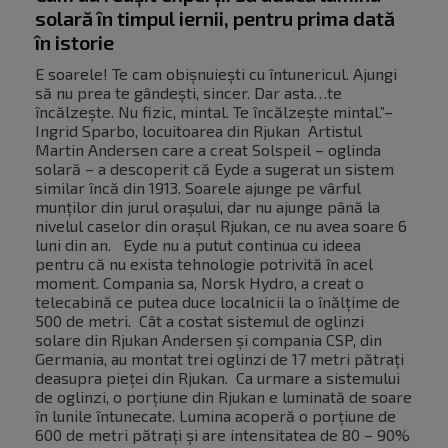
solară în timpul iernii, pentru prima dată
în istorie
E soarele! Te cam obișnuiești cu întunericul. Ajungi
să nu prea te gândești, sincer. Dar asta…te
încălzește. Nu fizic, mintal. Te încălzește mintal.”–
Ingrid Sparbo, locuitoarea din Rjukan Artistul
Martin Andersen care a creat Solspeil – oglinda
solară – a descoperit că Eyde a sugerat un sistem
similar încă din 1913. Soarele ajunge pe vârful
munților din jurul orașului, dar nu ajunge până la
nivelul caselor din orașul Rjukan, ce nu avea soare 6
luni din an. Eyde nu a putut continua cu ideea
pentru că nu exista tehnologie potrivită în acel
moment. Compania sa, Norsk Hydro, a creat o
telecabină ce putea duce localnicii la o înălțime de
500 de metri. Cât a costat sistemul de oglinzi
solare din Rjukan Andersen și compania CSP, din
Germania, au montat trei oglinzi de 17 metri pătrați
deasupra pieței din Rjukan. Ca urmare a sistemului
de oglinzi, o porțiune din Rjukan e luminată de soare
în lunile întunecate. Lumina acoperă o porțiune de
600 de metri pătrați și are intensitatea de 80 – 90%