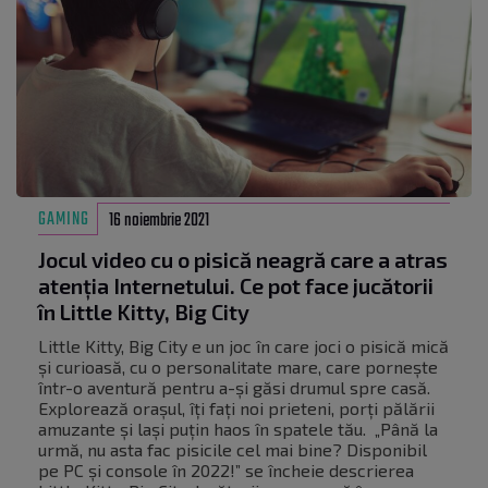
GAMING
16 noiembrie 2021
Jocul video cu o pisică neagră care a atras
atenția Internetului. Ce pot face jucătorii
în Little Kitty, Big City
Little Kitty, Big City e un joc în care joci o pisică mică
și curioasă, cu o personalitate mare, care pornește
într-o aventură pentru a-și găsi drumul spre casă.
Explorează orașul, îți fați noi prieteni, porți pălării
amuzante și lași puțin haos în spatele tău. „Până la
urmă, nu asta fac pisicile cel mai bine? Disponibil
pe PC și console în 2022!” se încheie descrierea