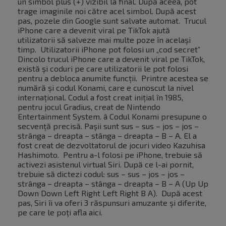
un simbol plus (+) vizibil la final. După aceea, pot
trage imaginile noi către acel simbol. După acest
pas, pozele din Google sunt salvate automat. Trucul
iPhone care a devenit viral pe TikTok ajută
utilizatorii să salveze mai multe poze în același
timp. Utilizatorii iPhone pot folosi un „cod secret”
Dincolo trucul iPhone care a devenit viral pe TikTok,
există și coduri pe care utilizatorii le pot folosi
pentru a debloca anumite funcții. Printre acestea se
numără și codul Konami, care e cunoscut la nivel
internațional. Codul a fost creat inițial în 1985,
pentru jocul Gradius, creat de Nintendo
Entertainment System. â Codul Konami presupune o
secvență precisă. Pașii sunt sus – sus – jos – jos –
strânga – dreapta – stânga – dreapta – B – A. El a
fost creat de dezvoltatorul de jocuri video Kazuhisa
Hashimoto. Pentru a-l folosi pe iPhone, trebuie să
activezi asistenul virtual Siri. După ce l-ai pornit,
trebuie să dictezi codul: sus – sus – jos – jos –
strânga – dreapta – stânga – dreapta – B – A (Up Up
Down Down Left Right Left Right B A). După acest
pas, Siri îi va oferi 3 răspunsuri amuzante și diferite,
pe care le poți afla aici.