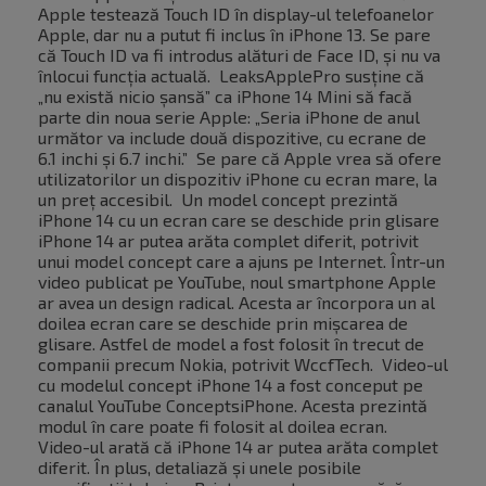
Apple testează Touch ID în display-ul telefoanelor
Apple, dar nu a putut fi inclus în iPhone 13. Se pare
că Touch ID va fi introdus alături de Face ID, și nu va
înlocui funcția actuală. LeaksApplePro susține că
„nu există nicio șansă” ca iPhone 14 Mini să facă
parte din noua serie Apple: „Seria iPhone de anul
următor va include două dispozitive, cu ecrane de
6.1 inchi și 6.7 inchi.” Se pare că Apple vrea să ofere
utilizatorilor un dispozitiv iPhone cu ecran mare, la
un preț accesibil. Un model concept prezintă
iPhone 14 cu un ecran care se deschide prin glisare
iPhone 14 ar putea arăta complet diferit, potrivit
unui model concept care a ajuns pe Internet. Într-un
video publicat pe YouTube, noul smartphone Apple
ar avea un design radical. Acesta ar încorpora un al
doilea ecran care se deschide prin mișcarea de
glisare. Astfel de model a fost folosit în trecut de
companii precum Nokia, potrivit WccfTech. Video-ul
cu modelul concept iPhone 14 a fost conceput pe
canalul YouTube ConceptsiPhone. Acesta prezintă
modul în care poate fi folosit al doilea ecran.
Video-ul arată că iPhone 14 ar putea arăta complet
diferit. În plus, detaliază și unele posibile