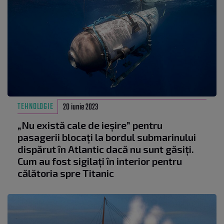
TEHNOLOGIE
20 iunie 2023
„Nu există cale de ieșire” pentru
pasagerii blocați la bordul submarinului
dispărut în Atlantic dacă nu sunt găsiți.
Cum au fost sigilați în interior pentru
călătoria spre Titanic