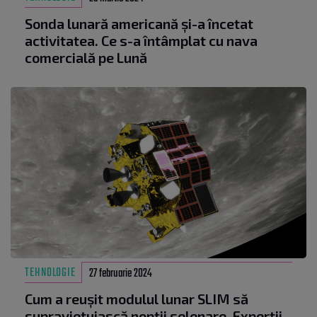
Sonda lunară americană și-a încetat
activitatea. Ce s-a întâmplat cu nava
comercială pe Lună
TEHNOLOGIE
27 februarie 2024
Cum a reușit modulul lunar SLIM să
supraviețuiască nopții selenare. Experții