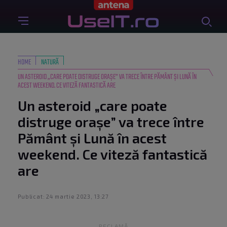
HOME
NATURĂ
UN ASTEROID „CARE POATE DISTRUGE ORAȘE” VA TRECE ÎNTRE PĂMÂNT ȘI LUNĂ ÎN
ACEST WEEKEND. CE VITEZĂ FANTASTICĂ ARE
Un asteroid „care poate
distruge orașe” va trece între
Pământ și Lună în acest
weekend. Ce viteză fantastică
are
Publicat: 24 martie 2023, 13:27
RECLAMĂ