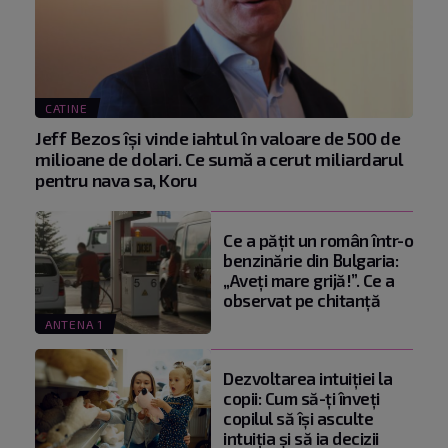
CATINE
Jeff Bezos își vinde iahtul în valoare de 500 de
milioane de dolari. Ce sumă a cerut miliardarul
pentru nava sa, Koru
Ce a pățit un român într-o
benzinărie din Bulgaria:
„Aveți mare grijă!”. Ce a
observat pe chitanță
ANTENA 1
Dezvoltarea intuiției la
copii: Cum să-ți înveți
copilul să își asculte
intuiția și să ia decizii