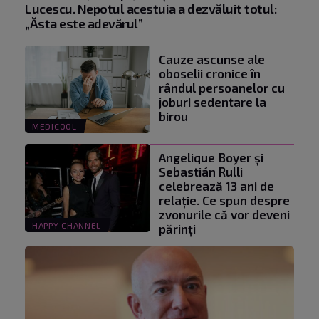
Lucescu. Nepotul acestuia a dezvăluit totul:
„Ăsta este adevărul”
Cauze ascunse ale
oboselii cronice în
rândul persoanelor cu
joburi sedentare la
birou
MEDICOOL
Angelique Boyer și
Sebastián Rulli
celebrează 13 ani de
relație. Ce spun despre
zvonurile că vor deveni
HAPPY CHANNEL
părinți