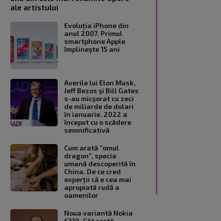
ale artistului
Evoluția iPhone din
anul 2007. Primul
smartphone Apple
împlinește 15 ani
Averile lui Elon Musk,
Jeff Bezos și Bill Gates
s-au micșorat cu zeci
de miliarde de dolari
în ianuarie. 2022 a
început cu o scădere
semnificativă
Cum arată ”omul
dragon”, specia
umană descoperită în
China. De ce cred
experții că e cea mai
apropiată rudă a
oamenilor
Noua variantă Nokia
6310. Cât costă