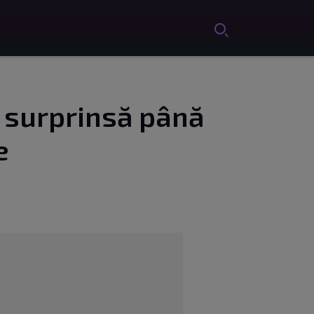
 surprinsă până
e