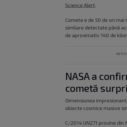
Science Alert
.
Cometa e de 50 de ori mai 
similare detectate până ac
de aproximativ 140 de kilo
ARTIC
NASA a confi
cometă surpr
Dimensiunea impresionantă 
obiecte cosmice masive sim
C/2014 UN271 provine din N