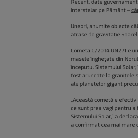
Recent, date guvernamenta
interstelar pe Pământ –
câ
Uneori, anumite obiecte căl
atrase de gravitație Soarel
Cometa C/2014 UN271 e un as
masele înghețate din Norul
începutul Sistemului Solar, 
fost aruncate la granițele 
ale planetelor gigant precu
„Această cometă e efectiv 
ce sunt prea vagi pentru a 
Sistemului Solar,” a declar
a confirmat cea mai mare