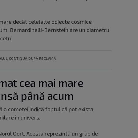
mare decât celelalte obiecte cosmice
um. Bernardinelli-Bernstein are un diametru
metri.
OLUL CONTINUĂ DUPĂ RECLAMĂ
rmat cea mai mare
insă până acum
a cometei indică faptul că pot exista
ilare în univers.
orul Oort. Acesta reprezintă un grup de