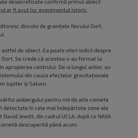
le desecretizate confirmă primul obiect
nd ar fi avut loc evenimentul istoric
.
ătoresc dincolo de granițele Norului Oort,
ui.
tfel de obiect. Ea poate oferi indicii despre
 Oort. Se crede că acestea s-au format la
în apropierea centrului. De-a lungul anilor, au
sistemului din cauza efectelor gravitaționale
m Jupiter și Saturn.
vârful aisbergului pentru mii de alte comete
fi detectate în cele mai îndepărtate zone ale
at David Jewitt, din cadrul UCLA, după ce NASA
 cometă descoperită până acum.