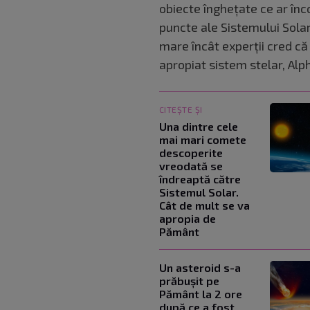
obiecte înghețate ce ar înc
puncte ale Sistemului Solar.
mare încât experții cred că 
apropiat sistem stelar, Alp
CITEȘTE ȘI
Una dintre cele
mai mari comete
descoperite
vreodată se
îndreaptă către
Sistemul Solar.
Cât de mult se va
apropia de
Pământ
Un asteroid s-a
prăbușit pe
Pământ la 2 ore
după ce a fost