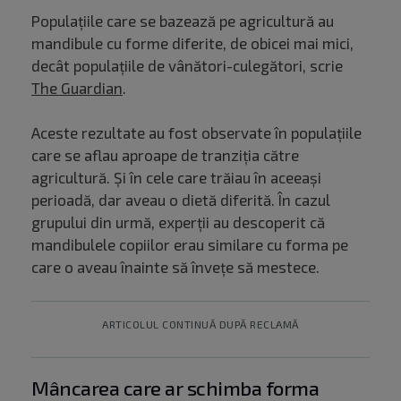
Populațiile care se bazează pe agricultură au
mandibule cu forme diferite, de obicei mai mici,
decât populațiile de vânători-culegători, scrie
The Guardian
.
Aceste rezultate au fost observate în populațiile
care se aflau aproape de tranziția către
agricultură. Și în cele care trăiau în aceeași
perioadă, dar aveau o dietă diferită. În cazul
grupului din urmă, experții au descoperit că
mandibulele copiilor erau similare cu forma pe
care o aveau înainte să învețe să mestece.
ARTICOLUL CONTINUĂ DUPĂ RECLAMĂ
Mâncarea care ar schimba forma