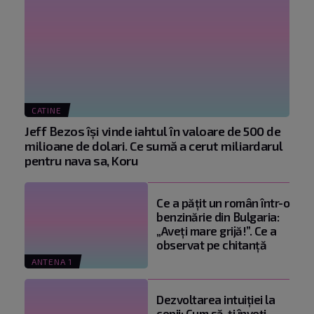
CATINE
Jeff Bezos își vinde iahtul în valoare de 500 de
milioane de dolari. Ce sumă a cerut miliardarul
pentru nava sa, Koru
Ce a pățit un român într-o
benzinărie din Bulgaria:
„Aveți mare grijă!”. Ce a
observat pe chitanță
ANTENA 1
Dezvoltarea intuiției la
copii: Cum să-ți înveți