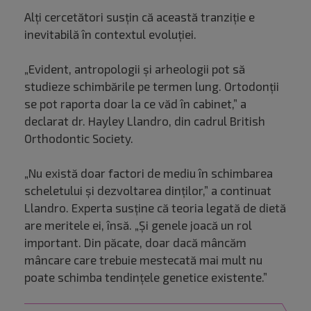
Alți cercetători susțin că această tranziție e
inevitabilă în contextul evoluției.
„Evident, antropologii și arheologii pot să
studieze schimbările pe termen lung. Ortodonții
se pot raporta doar la ce văd în cabinet,” a
declarat dr. Hayley Llandro, din cadrul British
Orthodontic Society.
„Nu există doar factori de mediu în schimbarea
scheletului și dezvoltarea dinților,” a continuat
Llandro. Experta susține că teoria legată de dietă
are meritele ei, însă. „Și genele joacă un rol
important. Din păcate, doar dacă mâncăm
mâncare care trebuie mestecată mai mult nu
poate schimba tendințele genetice existente.”