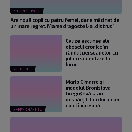
ANTENA SPORT
Are nouă copii cu patru femei, dar e măcinat de
un mare regret. Marea dragoste l-a „distrus”
Cauze ascunse ale
oboselii cronice în
rândul persoanelor cu
joburi sedentare la
birou
MEDICOOL
Mario Cimarro și
modelul Bronislava
Gregušová s-au
despărțit. Cei doi au un
copil împreună
HAPPY CHANNEL