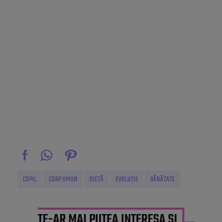
COPIL
CORP UMAN
DIETĂ
EVOLUȚIE
SĂNĂTATE
TE-AR MAI PUTEA INTERESA ȘI