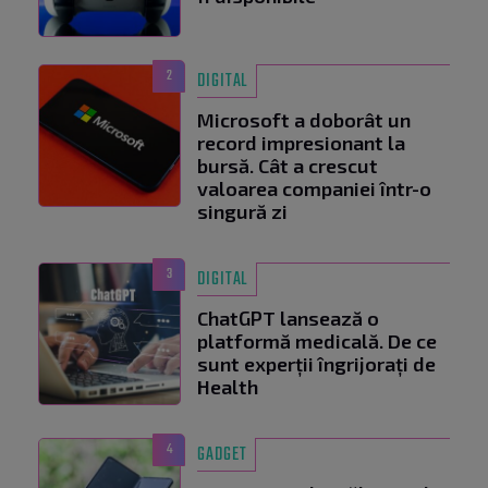
2
DIGITAL
Microsoft a doborât un
record impresionant la
bursă. Cât a crescut
valoarea companiei într-o
singură zi
3
DIGITAL
ChatGPT lansează o
platformă medicală. De ce
sunt experții îngrijorați de
Health
4
GADGET