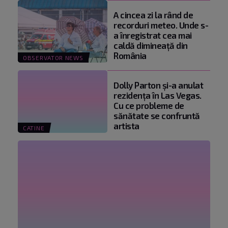
A cincea zi la rând de
recorduri meteo. Unde s-
a înregistrat cea mai
caldă dimineață din
România
OBSERVATOR NEWS
Dolly Parton și-a anulat
rezidența în Las Vegas.
Cu ce probleme de
sănătate se confruntă
artista
CATINE