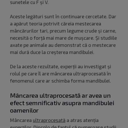
sunetele cu F și V.
Aceste legături sunt în continuare cercetate. Dar
a apărut teoria potrivit căreia mestecarea
mâncărurilor tari, precum legume crude și carne,
necesită o forță mai mare de mușcare. Și studiile
axate pe animale au demonstrat că o mestecare
mai dură duce la creșterea mandibulei.
De la aceste rezultate, experții au investigat și
rolul pe care îl are mâncarea ultraprocesată în
fenomenul care ar schimba forma mandibulei.
Mâncarea ultraprocesată ar avea un
efect semnificativ asupra mandibulei
oamenilor
Mâncarea
ultraprocesată
a atras atenția
experților. Dincolo de faptul că numeroase studii