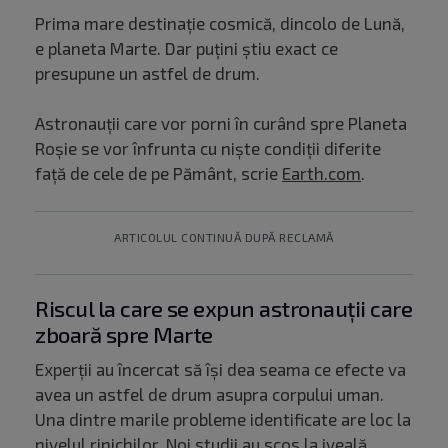
Prima mare destinație cosmică, dincolo de Lună,
e planeta Marte. Dar puțini știu exact ce
presupune un astfel de drum.
Astronauții care vor porni în curând spre Planeta
Roșie se vor înfrunta cu niște condiții diferite
față de cele de pe Pământ, scrie
Earth.com
.
ARTICOLUL CONTINUĂ DUPĂ RECLAMĂ
Riscul la care se expun astronauții care
zboară spre Marte
Experții au încercat să își dea seama ce efecte va
avea un astfel de drum asupra corpului uman.
Una dintre marile probleme identificate are loc la
nivelul rinichilor. Noi studii au scos la iveală