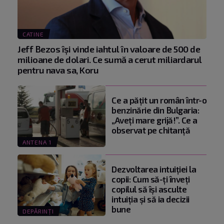
CATINE
Jeff Bezos își vinde iahtul în valoare de 500 de
milioane de dolari. Ce sumă a cerut miliardarul
pentru nava sa, Koru
Ce a pățit un român într-o
benzinărie din Bulgaria:
„Aveți mare grijă!”. Ce a
observat pe chitanță
ANTENA 1
Dezvoltarea intuiției la
copii: Cum să-ți înveți
copilul să își asculte
intuiția și să ia decizii
bune
DEPĂRINȚI