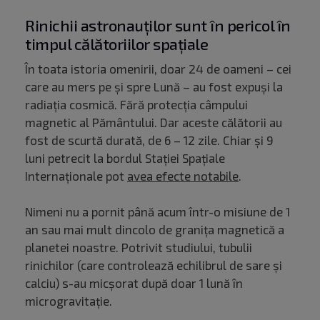
Rinichii astronauților sunt în pericol în
timpul călătoriilor spațiale
În toata istoria omenirii, doar 24 de oameni – cei
care au mers pe și spre Lună – au fost expuși la
radiația cosmică. Fără protecția câmpului
magnetic al Pământului. Dar aceste călătorii au
fost de scurtă durată, de 6 – 12 zile. Chiar și 9
luni petrecit la bordul Stației Spațiale
Internaționale pot
avea efecte notabile
.
Nimeni nu a pornit până acum într-o misiune de 1
an sau mai mult dincolo de granița magnetică a
planetei noastre. Potrivit studiului, tubulii
rinichilor (care controlează echilibrul de sare și
calciu) s-au micșorat după doar 1 lună în
microgravitație.