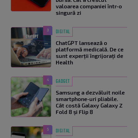
valoarea companiei într-o
singură zi
3
DIGITAL
ChatGPT lansează o
platformă medicală. De ce
sunt experții îngrijorați de
Health
4
GADGET
Samsung a dezvăluit noile
smartphone-uri pliabile.
Cât costă Galaxy Galaxy Z
Fold 8 și Flip 8
5
DIGITAL