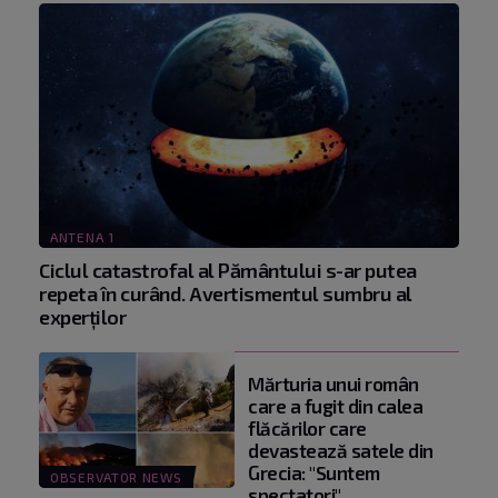
ANTENA 1
Ciclul catastrofal al Pământului s-ar putea
repeta în curând. Avertismentul sumbru al
experților
Mărturia unui român
care a fugit din calea
flăcărilor care
devastează satele din
Grecia: "Suntem
OBSERVATOR NEWS
spectatori"