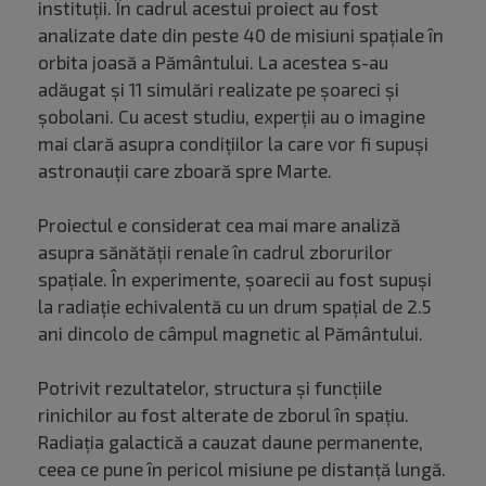
instituții. În cadrul acestui proiect au fost
analizate date din peste 40 de misiuni spațiale în
orbita joasă a Pământului. La acestea s-au
adăugat și 11 simulări realizate pe șoareci și
șobolani. Cu acest studiu, experții au o imagine
mai clară asupra condițiilor la care vor fi supuși
astronauții care zboară spre Marte.
Proiectul e considerat cea mai mare analiză
asupra sănătății renale în cadrul zborurilor
spațiale. În experimente, șoarecii au fost supuși
la radiație echivalentă cu un drum spațial de 2.5
ani dincolo de câmpul magnetic al Pământului.
Potrivit rezultatelor, structura și funcțiile
rinichilor au fost alterate de zborul în spațiu.
Radiația galactică a cauzat daune permanente,
ceea ce pune în pericol misiune pe distanță lungă.