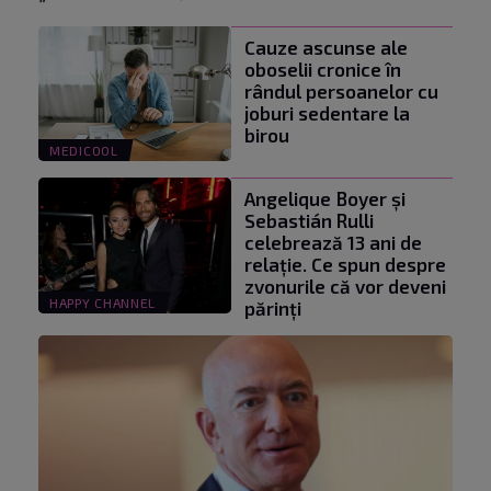
Cauze ascunse ale
oboselii cronice în
rândul persoanelor cu
joburi sedentare la
birou
MEDICOOL
Angelique Boyer și
Sebastián Rulli
celebrează 13 ani de
relație. Ce spun despre
zvonurile că vor deveni
HAPPY CHANNEL
părinți