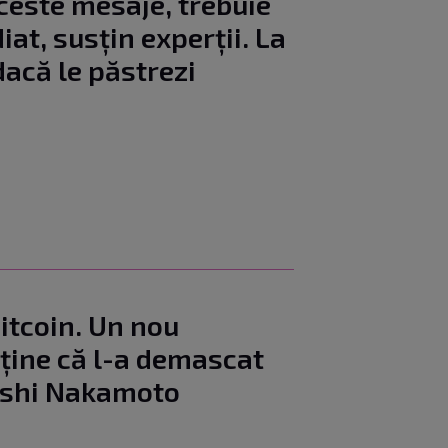
ceste mesaje, trebuie
iat, susțin experții. La
 dacă le păstrezi
Bitcoin. Un nou
ine că l-a demascat
oshi Nakamoto