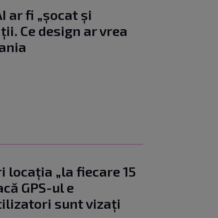
 ar fi „șocat și
ii. Ce design ar vrea
ania
 locația „la fiecare 15
acă GPS-ul e
ilizatori sunt vizați