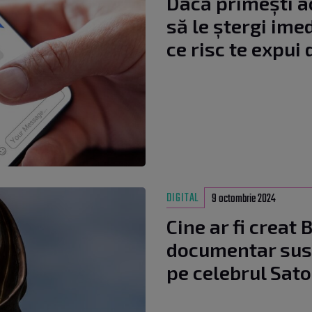
Dacă primești a
să le ștergi imed
ce risc te expui
DIGITAL
9 octombrie 2024
Cine ar fi creat 
documentar susț
pe celebrul Sat