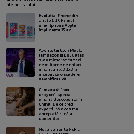
ale artistului
Evoluția iPhone din
anul 2007. Primul
smartphone Apple
împlinește 15 ani
Averile lui Elon Musk,
Jeff Bezos și Bill Gates
s-au micșorat cu zeci
de miliarde de dolari
în ianuarie. 2022 a
început cu o scădere
semnificativă
Cum arată ”omul
dragon”, specia
umană descoperită în
China. De ce cred
experții că e cea mai
apropiată rudă a
oamenilor
Noua variantă Nokia
6310. Cât costă