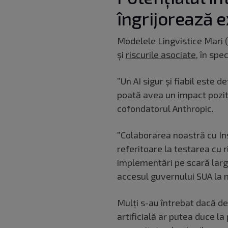
îngrijorează e
Modelele Lingvistice Mari (
şi
riscurile asociate
, în spe
”Un AI sigur şi fiabil este
poată avea un impact poziti
cofondatorul Anthropic.
”Colaborarea noastră cu Ins
referitoare la testarea cu 
implementări pe scară larg
accesul guvernului SUA la m
Mulți s-au întrebat dacă d
artificială ar putea duce la