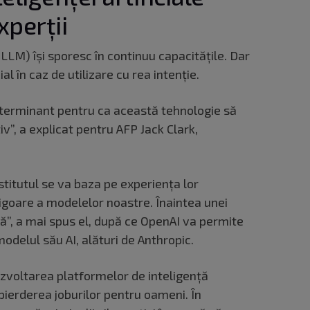
xperții
LLM) îşi sporesc în continuu capacităţile. Dar
cial în caz de utilizare cu rea intenţie.
 determinant pentru ca această tehnologie să
v”, a explicat pentru AFP Jack Clark,
titutul se va baza pe experienţa lor
rigoare a modelelor noastre. Înaintea unei
ă”, a mai spus el, după ce OpenAI va permite
odelul său AI, alături de Anthropic.
ezvoltarea platformelor de inteligență
 pierderea joburilor pentru oameni. În