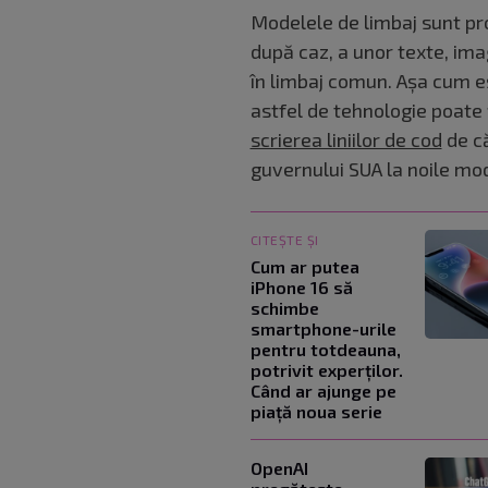
Modelele de limbaj sunt p
după caz, a unor texte, ima
în limbaj comun. Aşa cum e
astfel de tehnologie poate 
scrierea liniilor de cod
de că
guvernului SUA la noile mo
CITEȘTE ȘI
Cum ar putea
iPhone 16 să
schimbe
smartphone-urile
pentru totdeauna,
potrivit experților.
Când ar ajunge pe
piață noua serie
OpenAI