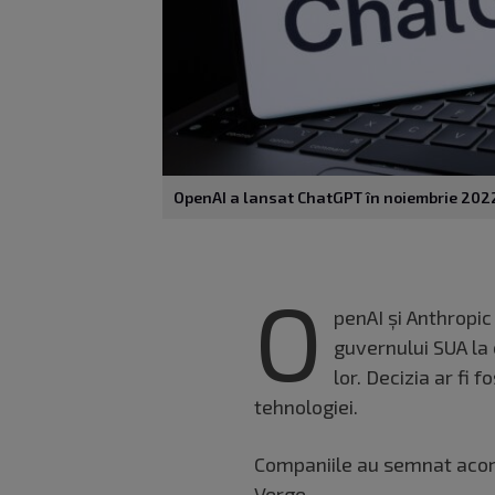
OpenAI a lansat ChatGPT în noiembrie 202
O
penAI și Anthropic
guvernului SUA la 
lor. Decizia ar fi 
tehnologiei.
Companiile au semnat acordu
Verge
.