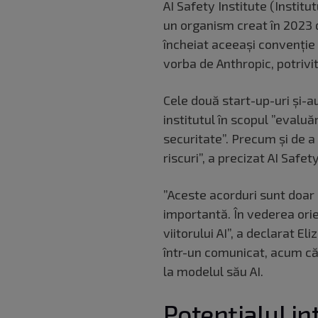
AI Safety Institute (Institut
un organism creat în 2023 d
încheiat aceeaşi convenţie ş
vorba de Anthropic, potrivi
Cele două start-up-uri şi-
institutul în scopul ”evaluăr
securitate”. Precum şi de 
riscuri”, a precizat AI Safety
”Aceste acorduri sunt doar
importantă. În vederea orie
viitorului AI”, a declarat El
într-un comunicat, acum că
la modelul său AI.
Potențialul int