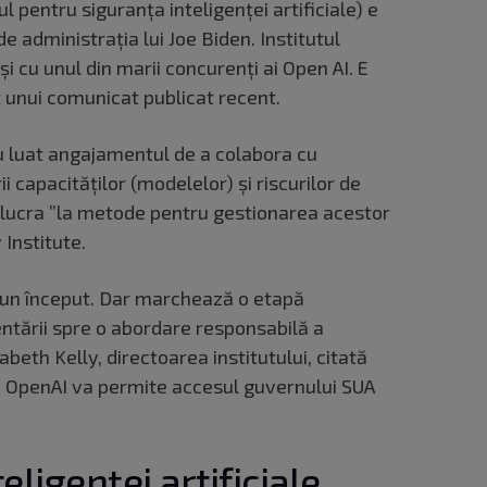
ul pentru siguranţa inteligenţei artificiale) e
e administraţia lui Joe Biden. Institutul
i cu unul din marii concurenţi ai Open AI. E
t unui comunicat publicat recent.
au luat angajamentul de a colabora cu
ii capacităţilor (modelelor) şi riscurilor de
a lucra ”la metode pentru gestionarea acestor
 Institute.
 un început. Dar marchează o etapă
ntării spre o abordare responsabilă a
izabeth Kelly, directoarea institutului, citată
 OpenAI va permite accesul guvernului SUA
eligenței artificiale