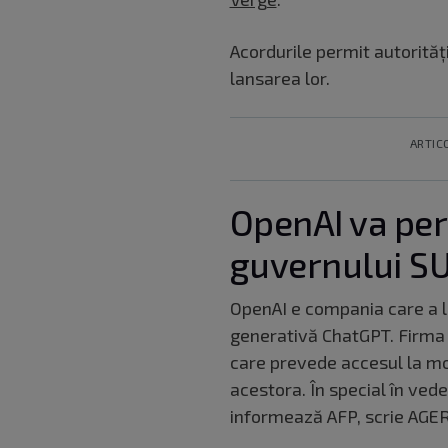
Acordurile permit autorităț
lansarea lor.
ARTIC
OpenAI va per
guvernului SU
OpenAI e compania care a la
generativă ChatGPT. Firma 
care prevede accesul la mo
acestora. În special în veder
informează AFP, scrie AG