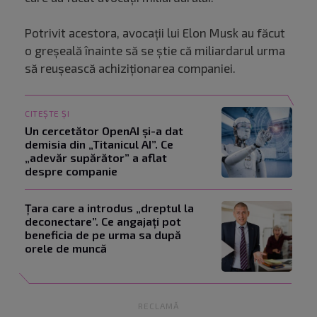
Potrivit acestora, avocații lui Elon Musk au făcut
o greșeală înainte să se știe că miliardarul urma
să reușească achiziționarea companiei.
CITEȘTE ȘI
Un cercetător OpenAI și-a dat
demisia din „Titanicul AI”. Ce
„adevăr supărător” a aflat
despre companie
Țara care a introdus „dreptul la
deconectare”. Ce angajați pot
beneficia de pe urma sa după
orele de muncă
RECLAMĂ