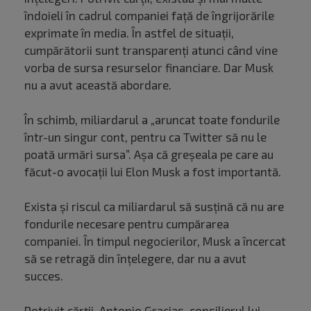
îndoieli în cadrul companiei față de îngrijorările
exprimate în media. În astfel de situații,
cumpărătorii sunt transparenți atunci când vine
vorba de sursa resurselor financiare. Dar Musk
nu a avut această abordare.
În schimb, miliardarul a „aruncat toate fondurile
într-un singur cont, pentru ca Twitter să nu le
poată urmări sursa”. Așa că greșeala pe care au
făcut-o avocații lui Elon Musk a fost importantă.
Exista și riscul ca miliardarul să susțină că nu are
fondurile necesare pentru cumpărarea
companiei. În timpul negocierilor, Musk a încercat
să se retragă din înțelegere, dar nu a avut
succes.
Potrivit cărții, Antonio Gracias, consilierul lui