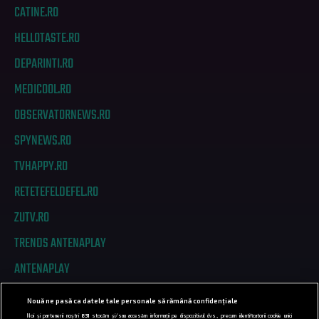
CATINE.RO
HELLOTASTE.RO
DEPARINTI.RO
MEDICOOL.RO
OBSERVATORNEWS.RO
SPYNEWS.RO
TVHAPPY.RO
RETETEFELDEFEL.RO
ZUTV.RO
TRENDS ANTENAPLAY
ANTENAPLAY
Nouă ne pasă ca datele tale personale să rămână confidențiale
PRIVACY
Noi și partenerii noștri
831
stocăm și/sau accesăm informații pe dispozitivul dvs., precum identificatorii cookie unici