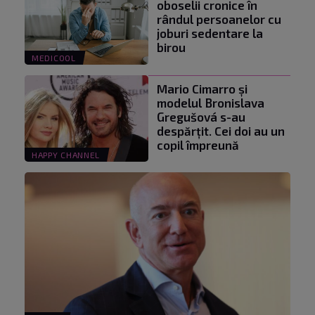
oboselii cronice în
rândul persoanelor cu
joburi sedentare la
birou
MEDICOOL
Mario Cimarro și
modelul Bronislava
Gregušová s-au
despărțit. Cei doi au un
copil împreună
HAPPY CHANNEL