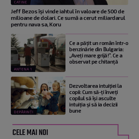
CATINE
Jeff Bezos își vinde iahtul în valoare de 500 de
milioane de dolari. Ce sumă a cerut miliardarul
pentru nava sa, Koru
Ce a pățit un român într-o
benzinărie din Bulgaria:
„Aveți mare grijă!”. Ce a
observat pe chitanță
ANTENA 1
Dezvoltarea intuiției la
copii: Cum să-ți înveți
copilul să își asculte
intuiția și să ia decizii
bune
DEPĂRINȚI
CELE MAI NOI