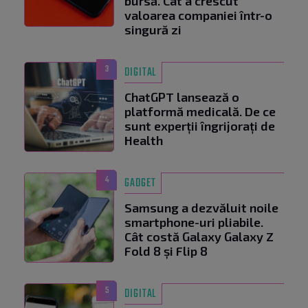
bursă. Cât a crescut
valoarea companiei într-o
singură zi
3
DIGITAL
ChatGPT lansează o
platformă medicală. De ce
sunt experții îngrijorați de
Health
4
GADGET
Samsung a dezvăluit noile
smartphone-uri pliabile.
Cât costă Galaxy Galaxy Z
Fold 8 și Flip 8
5
DIGITAL