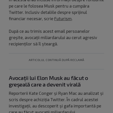
pe care le folosea Musk pentru a cumpăra
Twitter. Inclusiv detaliile despre sprijinul
financiar necesar, scrie
Futurism
.
După ce au trimis acest email persoanelor
greșite, avocații miliardarului au cerut agresiv
recipienților să îl șteargă.
ARTICOLUL CONTINUĂ DUPĂ RECLAMĂ
Avocații lui Elon Musk au făcut o
greșeală care a devenit virală
Reporterii Kate Conger și Ryan Mac au analizat și
scris despre achiziția Twitter. În cadrul acestei
investigații, au descoperit și gafa importantă pe
care au făcut avocații miliardarului.