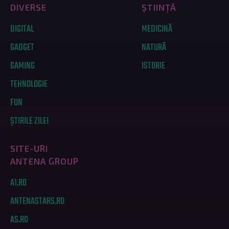
DIVERSE
ȘTIINȚĂ
DIGITAL
MEDICINĂ
GADGET
NATURĂ
GAMING
ISTORIE
TEHNOLOGIE
FUN
ȘTIRILE ZILEI
SITE-URI
ANTENA GROUP
A1.RO
ANTENASTARS.RO
AS.RO