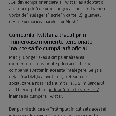
„Cei din echipa financiară a Twitter au adoptat o
abordare plină de umor negru atunci când venea
vorba de înțelegere,” scrie în carte. „Și glumeau
despre urmărirea banilor lui Musk.”
Compania Twitter a trecut prin
numeroase momente tensionate
înainte să fie cumpărată oficial
Mac și Conger s-au axat pe analizarea
momentelor tensionate prin care a trecut
compania Twitter în această înțelegere. Se știe
deja că achiziția a avut loc și rețeaua de
socializare a fost redenumită în X. Și miliardarul
ar fi trecut printr-o
perioadă foarte stresantă
înainte să cumpere Twitter.
Dar puțini știu ce s-a întâmplat în culisele acestei
înțelegeri. Potrivit cărții, existau și mai multe