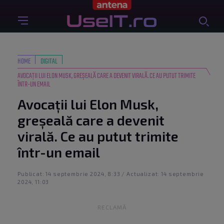
HOME
DIGITAL
AVOCAȚII LUI ELON MUSK, GREȘEALĂ CARE A DEVENIT VIRALĂ. CE AU PUTUT TRIMITE
ÎNTR-UN EMAIL
Avocații lui Elon Musk,
greșeală care a devenit
virală. Ce au putut trimite
într-un email
Publicat: 14 septembrie 2024, 8:33 / Actualizat: 14 septembrie
2024, 11:03
RECLAMĂ