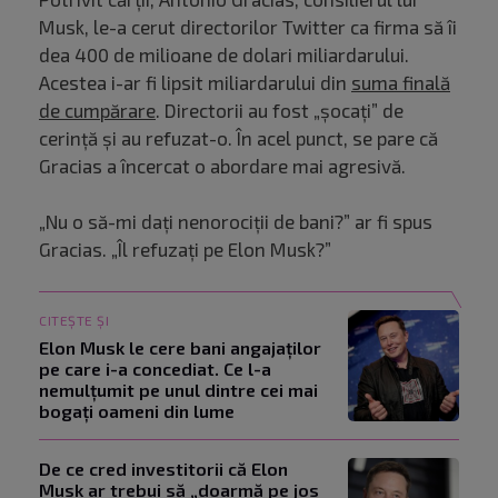
Musk, le-a cerut directorilor Twitter ca firma să îi
dea 400 de milioane de dolari miliardarului.
Acestea i-ar fi lipsit miliardarului din
suma finală
de cumpărare
. Directorii au fost „șocați” de
cerință și au refuzat-o. În acel punct, se pare că
Gracias a încercat o abordare mai agresivă.
„Nu o să-mi dați nenorociții de bani?” ar fi spus
Gracias. „Îl refuzați pe Elon Musk?”
CITEȘTE ȘI
Elon Musk le cere bani angajaților
pe care i-a concediat. Ce l-a
nemulțumit pe unul dintre cei mai
bogați oameni din lume
De ce cred investitorii că Elon
Musk ar trebui să „doarmă pe jos