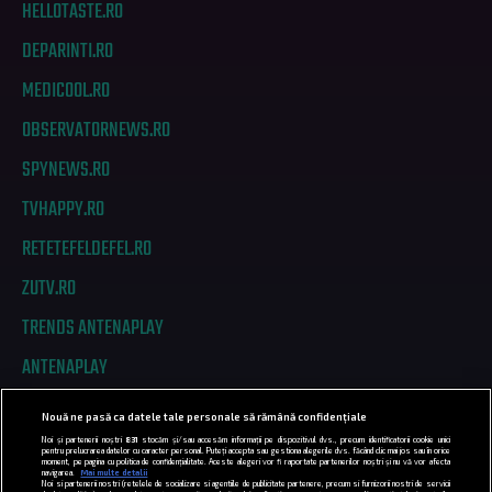
HELLOTASTE.RO
DEPARINTI.RO
MEDICOOL.RO
OBSERVATORNEWS.RO
SPYNEWS.RO
TVHAPPY.RO
RETETEFELDEFEL.RO
ZUTV.RO
TRENDS ANTENAPLAY
ANTENAPLAY
Nouă ne pasă ca datele tale personale să rămână confidențiale
PRIVACY
Noi și partenerii noștri
831
stocăm și/sau accesăm informații pe dispozitivul dvs., precum identificatorii cookie unici
pentru prelucrarea datelor cu caracter personal. Puteți accepta sau gestiona alegerile dvs. făcând clic mai jos sau în orice
moment, pe pagina cu politica de confidențialitate. Aceste alegeri vor fi raportate partenerilor noștri și nu vă vor afecta
COD DEONTOLOGIC
navigarea.
Mai multe detalii
Noi si partenerii nostri (retelele de socializare si agentiile de publicitate partenere, precum si furnizorii nostri de servicii