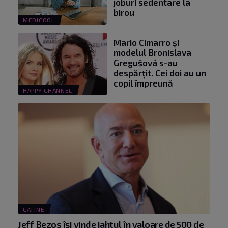
joburi sedentare la
birou
MEDICOOL
Mario Cimarro și
modelul Bronislava
Gregušová s-au
despărțit. Cei doi au un
copil împreună
HAPPY CHANNEL
CATINE
Jeff Bezos își vinde iahtul în valoare de 500 de