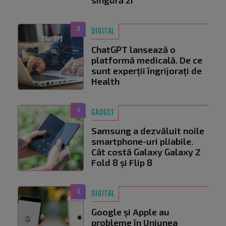
singură zi
3
DIGITAL
ChatGPT lansează o
platformă medicală. De ce
sunt experții îngrijorați de
Health
4
GADGET
Samsung a dezvăluit noile
smartphone-uri pliabile.
Cât costă Galaxy Galaxy Z
Fold 8 și Flip 8
5
DIGITAL
Google și Apple au
probleme în Uniunea