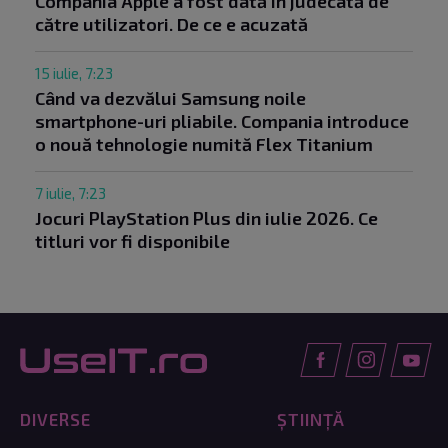
Compania Apple a fost dată în judecată de
către utilizatori. De ce e acuzată
15 iulie, 7:23
Când va dezvălui Samsung noile
smartphone-uri pliabile. Compania introduce
o nouă tehnologie numită Flex Titanium
7 iulie, 7:23
Jocuri PlayStation Plus din iulie 2026. Ce
titluri vor fi disponibile
DIVERSE
ȘTIINȚĂ