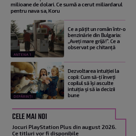
milioane de dolari. Ce sumă a cerut miliardarul
pentru nava sa, Koru
Ce a pățit un român într-o
benzinărie din Bulgaria:
„Aveți mare grijă!”. Ce a
observat pe chitanță
ANTENA 1
Dezvoltarea intuiției la
copii: Cum să-ți înveți
copilul să își asculte
intuiția și să ia decizii
bune
DEPĂRINȚI
CELE MAI NOI
Jocuri PlayStation Plus din august 2026.
Ce titluri vor fi disponibile