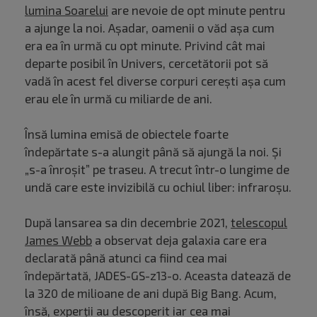
lumina Soarelui
are nevoie de opt minute pentru
a ajunge la noi. Aşadar, oamenii o văd aşa cum
era ea în urmă cu opt minute. Privind cât mai
departe posibil în Univers, cercetătorii pot să
vadă în acest fel diverse corpuri cereşti aşa cum
erau ele în urmă cu miliarde de ani.
Însă lumina emisă de obiectele foarte
îndepărtate s-a alungit până să ajungă la noi. Și
„s-a înroşit” pe traseu. A trecut într-o lungime de
undă care este invizibilă cu ochiul liber: infraroşu.
După lansarea sa din decembrie 2021,
telescopul
James Webb
a observat deja galaxia care era
declarată până atunci ca fiind cea mai
îndepărtată, JADES-GS-z13-o. Aceasta datează de
la 320 de milioane de ani după Big Bang. Acum,
însă, experții au descoperit iar cea mai