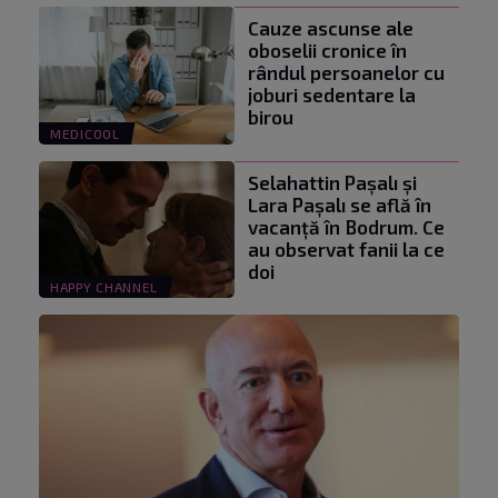
Cauze ascunse ale
oboselii cronice în
rândul persoanelor cu
joburi sedentare la
birou
MEDICOOL
Selahattin Paşalı și
Lara Paşalı se află în
vacanță în Bodrum. Ce
au observat fanii la ce
doi
HAPPY CHANNEL