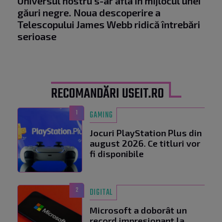
Universul nostru s-ar afla în mijlocul unei
găuri negre. Noua descoperire a
Telescopului James Webb ridică întrebări
serioase
RECOMANDĂRI USEIT.RO
1
GAMING
Jocuri PlayStation Plus din
august 2026. Ce titluri vor
fi disponibile
2
DIGITAL
Microsoft a doborât un
record impresionant la