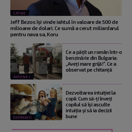
CATINE
Jeff Bezos își vinde iahtul în valoare de 500 de
milioane de dolari. Ce sumă a cerut miliardarul
pentru nava sa, Koru
Ce a pățit un român într-o
benzinărie din Bulgaria:
„Aveți mare grijă!”. Ce a
observat pe chitanță
ANTENA 1
Dezvoltarea intuiției la
copii: Cum să-ți înveți
copilul să își asculte
intuiția și să ia decizii
bune
DEPĂRINȚI