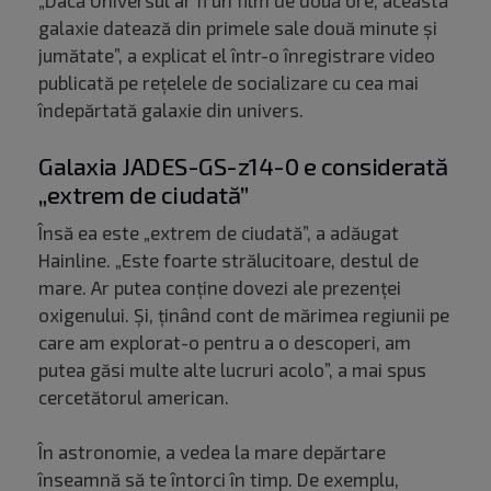
„Dacă Universul ar fi un film de două ore, această
galaxie datează din primele sale două minute şi
jumătate”, a explicat el într-o înregistrare video
publicată pe reţelele de socializare cu cea mai
îndepărtată galaxie din univers.
Galaxia JADES-GS-z14-0 e considerată
„extrem de ciudată”
Însă ea este „extrem de ciudată”, a adăugat
Hainline. „Este foarte strălucitoare, destul de
mare. Ar putea conţine dovezi ale prezenţei
oxigenului. Și, ţinând cont de mărimea regiunii pe
care am explorat-o pentru a o descoperi, am
putea găsi multe alte lucruri acolo”, a mai spus
cercetătorul american.
În astronomie, a vedea la mare depărtare
înseamnă să te întorci în timp. De exemplu,