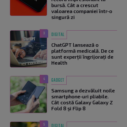
bursă. Cât a crescut
valoarea companiei într-o
singură zi
3
DIGITAL
ChatGPT lansează o
platformă medicală. De ce
sunt experții îngrijorați de
Health
4
GADGET
Samsung a dezvăluit noile
smartphone-uri pliabile.
Cât costă Galaxy Galaxy Z
Fold 8 și Flip 8
5
DIGITAL