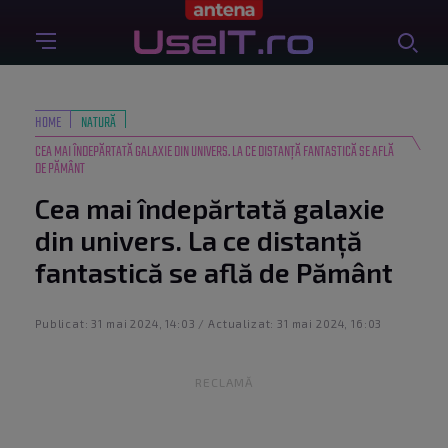
HOME
NATURĂ
CEA MAI ÎNDEPĂRTATĂ GALAXIE DIN UNIVERS. LA CE DISTANȚĂ FANTASTICĂ SE AFLĂ
DE PĂMÂNT
Cea mai îndepărtată galaxie
din univers. La ce distanță
fantastică se află de Pământ
Publicat: 31 mai 2024, 14:03 / Actualizat: 31 mai 2024, 16:03
RECLAMĂ