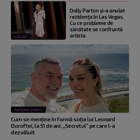
Dolly Parton și-a anulat
rezidența în Las Vegas.
Cu ce probleme de
sănătate se confruntă
artista
CATINE
ANTENA SPORT
Cum se menţine în formă soţia lui Leonard
Doroftei, la 51 de ani. „Secretul” pe care l-a
dezvăluit