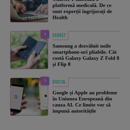
platformă medicală. De ce
sunt experții îngrijorați de
Health
4
GADGET
Samsung a dezvăluit noile
smartphone-uri pliabile. Cât
costă Galaxy Galaxy Z Fold 8
și Flip 8
5
DIGITAL
Google și Apple au probleme
în Uniunea Europeană din
cauza AI. Ce limite vor să
impună autoritățile