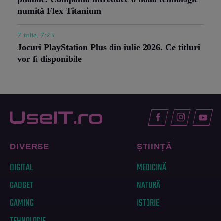
numită Flex Titanium
7 iulie, 7:23
Jocuri PlayStation Plus din iulie 2026. Ce titluri
vor fi disponibile
DIVERSE
ȘTIINȚĂ
DIGITAL
MEDICINĂ
GADGET
NATURĂ
GAMING
ISTORIE