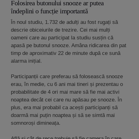
Folosirea butonului snooze ar putea
îndeplini o funcție importantă
În noul studiu, 1.732 de adulți au fost rugați să
descrie obiceiurile de trezire. Cei mai mulți
oameni care au participat la studiu susțin că
apasă pe butonul snooze. Amâna ridicarea din pat
timp de aproximativ 22 de minute după ce sună
alarma inițial.
Participanții care preferau să folosească snooze
erau, în medie, cu 6 ani mai tineri și prezentau o
probabilitate de 4 ori mai mare să fie mai activi
noaptea decât cei care nu apăsau pe snooze. În
plus, era mai probabil ca acești participanți să
doarmă mai puțin noaptea și să se simtă mai
somnoroși dimineața.
Află și cât de rece trebuie să fie
camera în care