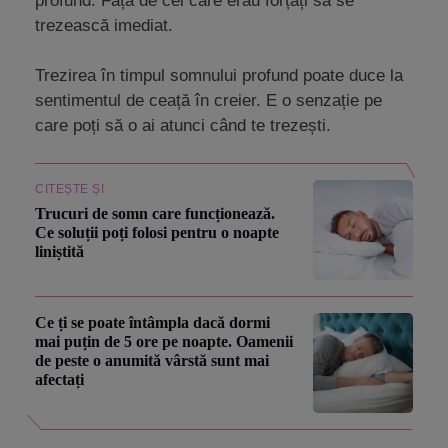
profund. Față de cei care erau forțați să se
trezească imediat.
Trezirea în timpul somnului profund poate duce la
sentimentul de ceață în creier. E o senzație pe
care poți să o ai atunci când te trezești.
CITEȘTE ȘI
Trucuri de somn care funcționează.
Ce soluții poți folosi pentru o noapte
liniștită
Ce ți se poate întâmpla dacă dormi
mai puțin de 5 ore pe noapte. Oamenii
de peste o anumită vârstă sunt mai
afectați