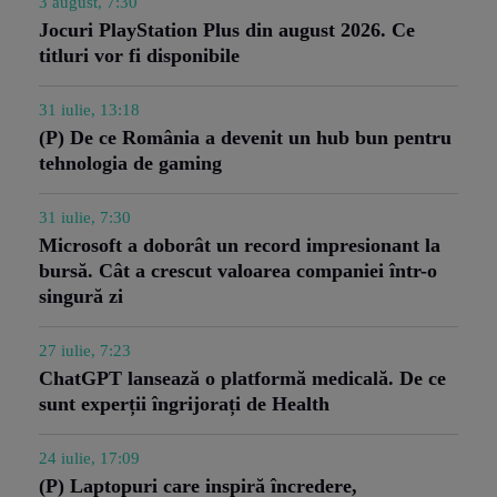
3 august, 7:30
Jocuri PlayStation Plus din august 2026. Ce
titluri vor fi disponibile
31 iulie, 13:18
(P) De ce România a devenit un hub bun pentru
tehnologia de gaming
31 iulie, 7:30
Microsoft a doborât un record impresionant la
bursă. Cât a crescut valoarea companiei într-o
singură zi
27 iulie, 7:23
ChatGPT lansează o platformă medicală. De ce
sunt experții îngrijorați de Health
24 iulie, 17:09
(P) Laptopuri care inspiră încredere,