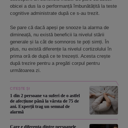
obicei a dus la o performanță îmbunătățită la teste
cognitive administrate după ce s-au trezit.
Se pare că dacă apeși pe snooze la alarma de
dimineață, nu există beneficii la nivelul stării
generale și la cât de somnoros te poți simți. În
plus, nu există diferențe la nivelul cortizolului în
prima oră de după ce te trezești. Acesta crește
după trezire pentru a pregăti corpul pentru
următoarea zi.
CITEȘTE ȘI
1 din 2 persoane va suferi de o astfel
de afecțiune până la vârsta de 75 de
ani. Experții trag un semnal de
alarmă
Care e diferența dintre persoanele