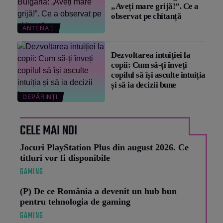
„Aveți mare grijă!”. Ce a
observat pe chitanță
ANTENA 1
Dezvoltarea intuiției la
copii: Cum să-ți înveți
copilul să își asculte intuiția
și să ia decizii bune
DEPĂRINȚI
CELE MAI NOI
Jocuri PlayStation Plus din august 2026. Ce
titluri vor fi disponibile
GAMING
(P) De ce România a devenit un hub bun
pentru tehnologia de gaming
GAMING