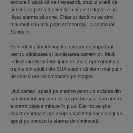
snooze îi ajută să se trezească, studiul arată că
aceștia ar putea fi obiectiv mai alerți după ce au
lăsat alarma să sune. Chiar și dacă nu se simt
mai mult sau mai puțin somnoroși,” a continuat
Sundelin.
Somnul din timpul nopții e extrem de important
pentru sănătatea și bunăstarea oamenilor. Mulți
indivizi nu dorm îndeajuns de mult. Aproximativ o
treime din adulții din SUA susțin că dorm mai puțin
de cele 8 ore recomandate pe noapte.
Unii oameni apasă pe snooze pentru a scădea din
sentimentul neplăcut de trezire bruscă. Sau pentru
a dormi câteva minute în plus. Dar nu se știe
exact ce impact are asupra sănătății dacă alegi să
apeși pe snooze la alarma de dimineață.