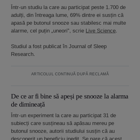
Într-un studiu la care au participat peste 1.700 de
adulți, din întreaga lume, 69% dintre ei susțin că
apasă pe butonul snooze sau stabilesc mai multe
alarme, cel puțin „uneori”, scrie
Live Science
.
Studiul a fost publicat în Journal of Sleep
Research.
ARTICOLUL CONTINUĂ DUPĂ RECLAMĂ
De ce ar fi bine să apeși pe snooze la alarma
de dimineață
Într-un experiment la care au participat 31 de
subiecți care susțineau să apăsau mereu pe
butonul snooze, autorii studiului susțin că au
descoperit un beneficiu inedit. Se pare că acest