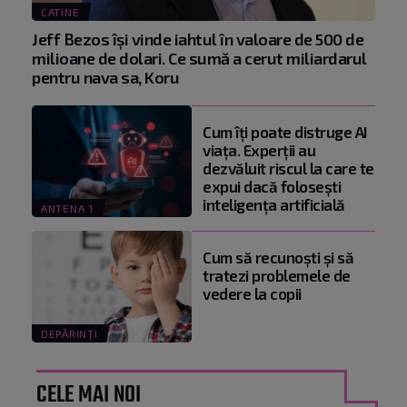
CATINE
Jeff Bezos își vinde iahtul în valoare de 500 de
milioane de dolari. Ce sumă a cerut miliardarul
pentru nava sa, Koru
Cum îți poate distruge AI
viața. Experții au
dezvăluit riscul la care te
expui dacă folosești
inteligența artificială
ANTENA 1
Cum să recunoști și să
tratezi problemele de
vedere la copii
DEPĂRINȚI
CELE MAI NOI