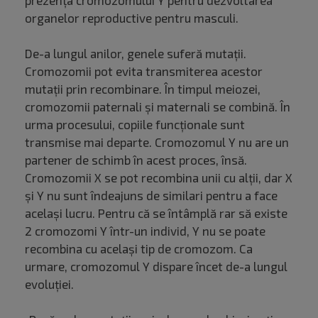
prezența cromozomului Y pentru dezvoltarea
organelor reproductive pentru masculi.
De-a lungul anilor, genele suferă mutații.
Cromozomii pot evita transmiterea acestor
mutații prin recombinare. În timpul meiozei,
cromozomii paternali și maternali se combină. În
urma procesului, copiile funcționale sunt
transmise mai departe. Cromozomul Y nu are un
partener de schimb în acest proces, însă.
Cromozomii X se pot recombina unii cu alții, dar X
și Y nu sunt îndeajuns de similari pentru a face
același lucru. Pentru că se întâmplă rar să existe
2 cromozomi Y într-un individ, Y nu se poate
recombina cu același tip de cromozom. Ca
urmare, cromozomul Y dispare încet de-a lungul
evoluției.