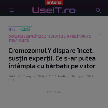
HOME
MEDICINĂ
CROMOZOMUL Y DISPARE ÎNCET, SUSȚIN EXPERȚII. CE S-AR PUTEA ÎNTÂMPLA CU
BĂRBAȚII PE VIITOR
Cromozomul Y dispare încet,
susțin experții. Ce s-ar putea
întâmpla cu bărbații pe viitor
Publicat: 30 august 2024, 7:23 / Actualizat: 30 august 2024,
12:39
RECLAMĂ