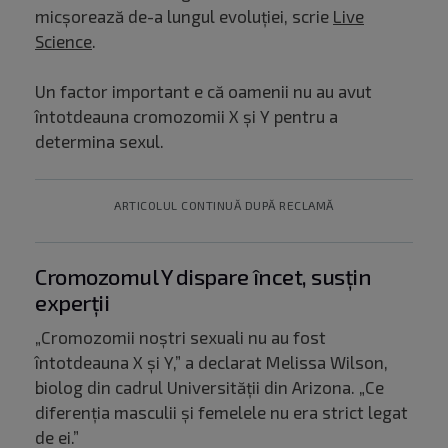
micșorează de-a lungul evoluției, scrie
Live
Science
.
Un factor important e că oamenii nu au avut
întotdeauna cromozomii X și Y pentru a
determina sexul.
ARTICOLUL CONTINUĂ DUPĂ RECLAMĂ
Cromozomul Y dispare încet, susțin
experții
„Cromozomii noștri sexuali nu au fost
întotdeauna X și Y,” a declarat Melissa Wilson,
biolog din cadrul Universității din Arizona. „Ce
diferenția masculii și femelele nu era strict legat
de ei.”