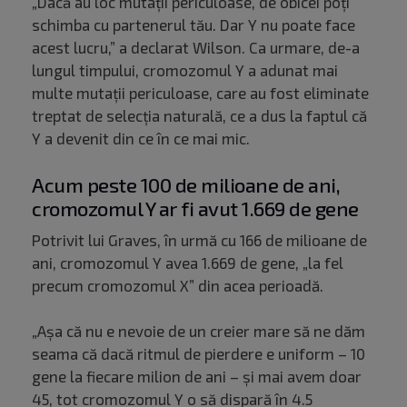
„Dacă au loc mutații periculoase, de obicei poți
schimba cu partenerul tău. Dar Y nu poate face
acest lucru,” a declarat Wilson. Ca urmare, de-a
lungul timpului, cromozomul Y a adunat mai
multe mutații periculoase, care au fost eliminate
treptat de selecția naturală, ce a dus la faptul că
Y a devenit din ce în ce mai mic.
Acum peste 100 de milioane de ani,
cromozomul Y ar fi avut 1.669 de gene
Potrivit lui Graves, în urmă cu 166 de milioane de
ani, cromozomul Y avea 1.669 de gene, „la fel
precum cromozomul X” din acea perioadă.
„Așa că nu e nevoie de un creier mare să ne dăm
seama că dacă ritmul de pierdere e uniform – 10
gene la fiecare milion de ani – și mai avem doar
45, tot cromozomul Y o să dispară în 4.5