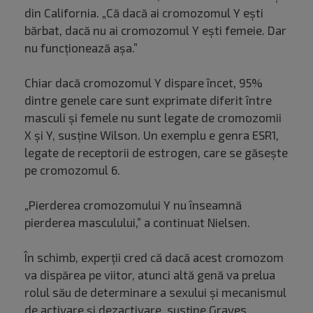
din California. „Că dacă ai cromozomul Y ești
bărbat, dacă nu ai cromozomul Y ești femeie. Dar
nu funcționează așa.”
Chiar dacă cromozomul Y dispare încet, 95%
dintre genele care sunt exprimate diferit între
masculi și femele nu sunt legate de cromozomii
X și Y, susține Wilson. Un exemplu e genra ESR1,
legate de receptorii de estrogen, care se găsește
pe cromozomul 6.
„Pierderea cromozomului Y nu înseamnă
pierderea masculului,” a continuat Nielsen.
În schimb, experții cred că dacă acest cromozom
va dispărea pe viitor, atunci altă genă va prelua
rolul său de determinare a sexului și mecanismul
de activare și dezactivare, susține Graves.