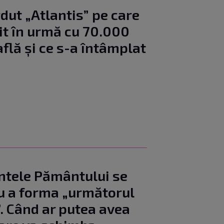
dut „Atlantis” pe care
ăit în urmă cu 70.000
află și ce s-a întâmplat
entele Pământului se
ru a forma „următorul
. Când ar putea avea