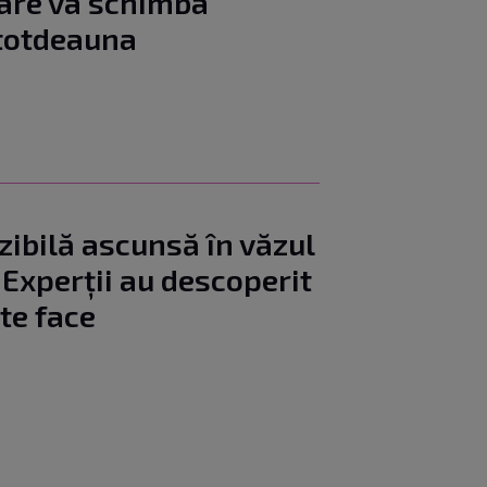
are va schimba
 totdeauna
izibilă ascunsă în văzul
. Experții au descoperit
ate face