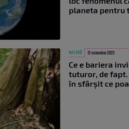
loc fenomenul c
planeta pentru
NATURĂ
12 noiembrie 2023
Ce e bariera inv
tuturor, de fapt
în sfârșit ce po