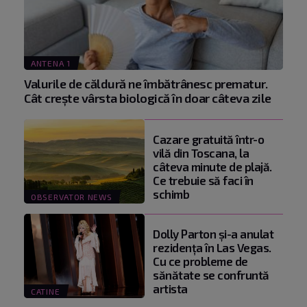
ANTENA 1
Valurile de căldură ne îmbătrânesc prematur.
Cât crește vârsta biologică în doar câteva zile
Cazare gratuită într-o
vilă din Toscana, la
câteva minute de plajă.
Ce trebuie să faci în
schimb
OBSERVATOR NEWS
Dolly Parton și-a anulat
rezidența în Las Vegas.
Cu ce probleme de
sănătate se confruntă
artista
CATINE