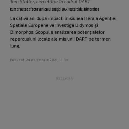
Tom Statler, cercetător în cadrul DART
Cum ar putea afecta vehiculul spațial DART asteroidul Dimorphos
La câțiva ani după impact, misiunea Hera a Agenției
Spațiale Europene va investiga Didymos și
Dimorphos. Scopul e analizarea potențialelor
repercusiuni locale ale misiunii DART pe termen
lung.
Publicat: 24 noiembrie 2021, 13:39
RECLAMĂ