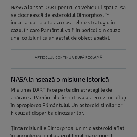
NASA a lansat DART pentru ca vehiculul spațial să
se ciocnească de asteroidul Dimorphos, în
încercarea de a testa o astfel de strategie în
cazul în care Pământul va fi în pericol din cauza
unei coliziuni cu un astfel de obiect spațial.
ARTICOLUL CONTINUĂ DUPĂ RECLAMĂ
NASA lansează o misiune istorică
Misiunea DART face parte din strategiile de
apărare a Pământului împotriva asteroizilor aflați
în apropierea Pământului. Un asteroid similar ar
fi
cauzat dispariția dinozaurilor
.
Ținta misiunii e Dimorphos, un mic asteroid aflat
în apropierea unui asteroid mai mare, numit