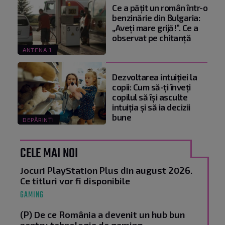
Ce a pățit un român într-o
benzinărie din Bulgaria:
„Aveți mare grijă!”. Ce a
observat pe chitanță
ANTENA 1
Dezvoltarea intuiției la
copii: Cum să-ți înveți
copilul să își asculte
intuiția și să ia decizii
bune
DEPĂRINȚI
CELE MAI NOI
Jocuri PlayStation Plus din august 2026.
Ce titluri vor fi disponibile
GAMING
(P) De ce România a devenit un hub bun
pentru tehnologia de gaming