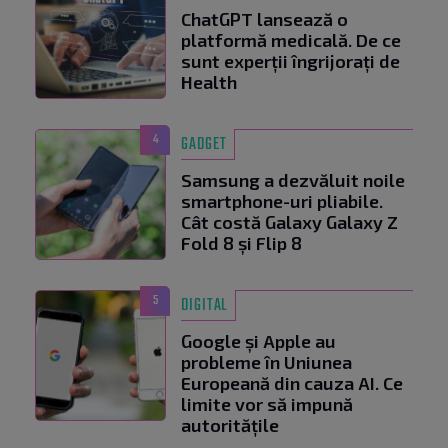
ChatGPT lansează o
platformă medicală. De ce
sunt experții îngrijorați de
Health
4
GADGET
Samsung a dezvăluit noile
smartphone-uri pliabile.
Cât costă Galaxy Galaxy Z
Fold 8 și Flip 8
5
DIGITAL
Google și Apple au
probleme în Uniunea
Europeană din cauza AI. Ce
limite vor să impună
autoritățile