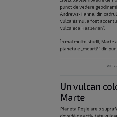
punct de vedere geodinamic 
Andrews-Hanna, din cadrul U
vulcanismul a fost accentua
vulcanice Hesperian”.
În mai multe studii, Marte
planeta e „moartă” din pun
ARTIC
Un vulcan col
Marte
Planeta Roșie are o suprafa
dovadă de activitate vulcan