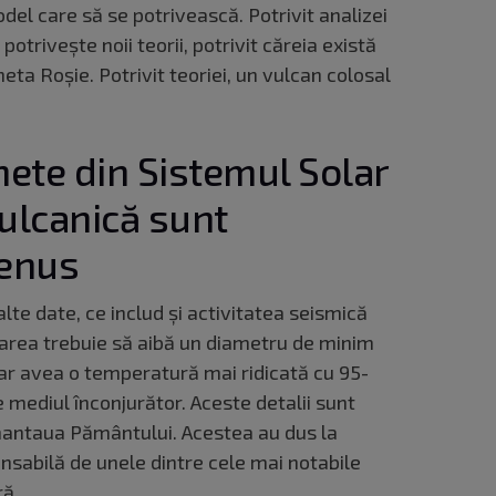
del care să se potrivească. Potrivit analizei
potrivește noii teorii, potrivit căreia există
eta Roșie. Potrivit teoriei, un vulcan colosal
nete din Sistemul Solar
vulcanică sunt
Venus
alte date, ce includ și activitatea seismică
jarea trebuie să aibă un diametru de minim
, ar avea o temperatură mai ridicată cu 95-
 mediul înconjurător. Aceste detalii sunt
 mantaua Pământului. Acestea au dus la
nsabilă de unele dintre cele mai notabile
ră.