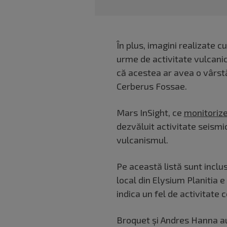
În plus, imagini realizate cu
urme de activitate vulcanic
că acestea ar avea o vârst
Cerberus Fossae.
Mars InSight, ce
monitoriz
dezvăluit activitate seismi
vulcanismul.
Pe această listă sunt inclu
local din Elysium Planitia e
indica un fel de activitate 
Broquet și Andres Hanna au