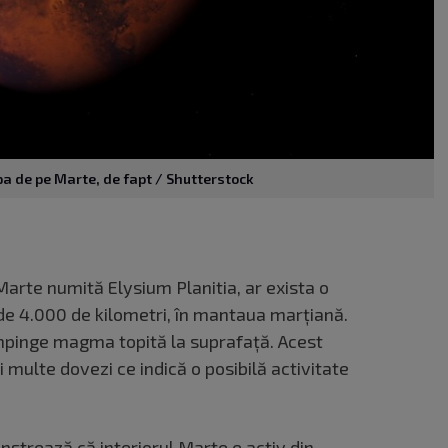
apa de pe Marte, de fapt / Shutterstock
arte numită Elysium Planitia, ar exista o
de 4.000 de kilometri, în mantaua marțiană.
mpinge magma topită la suprafață. Acest
 multe dovezi ce indică o posibilă activitate
strează că interiorul Marte e activ din