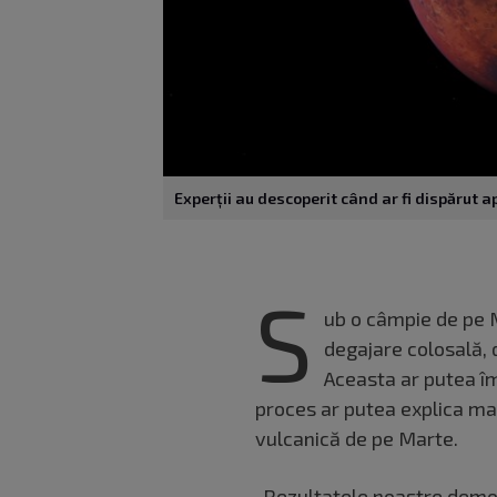
Experții au descoperit când ar fi dispărut 
S
ub o câmpie de pe M
degajare colosală, 
Aceasta ar putea î
proces ar putea explica mai
vulcanică de pe Marte.
„Rezultatele noastre demon