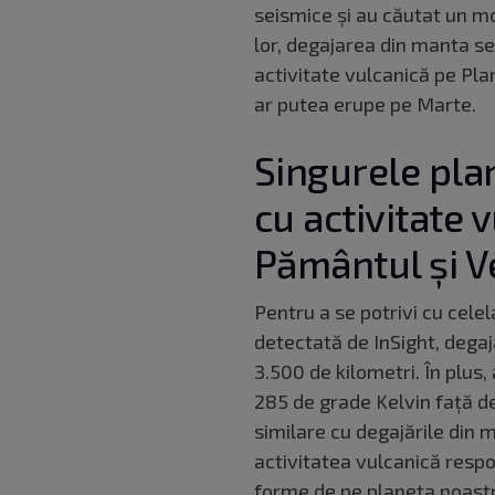
seismice și au căutat un mo
lor, degajarea din manta se 
activitate vulcanică pe Plan
ar putea erupe pe Marte.
Singurele pla
cu activitate 
Pământul și 
Pentru a se potrivi cu celel
detectată de InSight, dega
3.500 de kilometri. În plus
285 de grade Kelvin față de
similare cu degajările din
activitatea vulcanică respo
forme de pe planeta noast