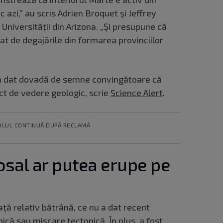
azi,” au scris Adrien Broquet și Jeffrey
niversității din Arizona. „Și presupune că
t de degajările din formarea provinciilor
 a dat dovadă de semne convingătoare că
ct de vedere geologic, scrie
Science Alert
.
OLUL CONTINUĂ DUPĂ RECLAMĂ
osal ar putea erupe pe
ță relativ bătrână, ce nu a dat recent
ică sau mișcare tectonică. În plus, a fost