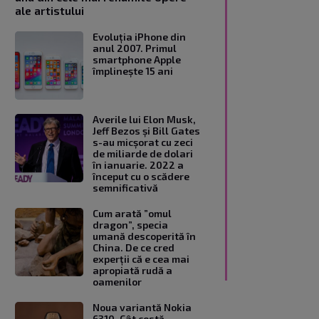
ale artistului
Evoluția iPhone din
anul 2007. Primul
smartphone Apple
împlinește 15 ani
Averile lui Elon Musk,
Jeff Bezos și Bill Gates
s-au micșorat cu zeci
de miliarde de dolari
în ianuarie. 2022 a
început cu o scădere
semnificativă
Cum arată ”omul
dragon”, specia
umană descoperită în
China. De ce cred
experții că e cea mai
apropiată rudă a
oamenilor
Noua variantă Nokia
6310. Cât costă