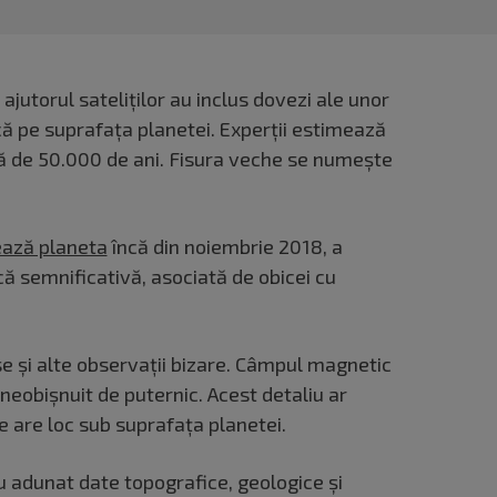
 ajutorul sateliților au inclus dovezi ale unor
ă pe suprafața planetei. Experții estimează
ă de 50.000 de ani. Fisura veche se numește
ează planeta
încă din noiembrie 2018, a
că semnificativă, asociată de obicei cu
se și alte observații bizare. Câmpul magnetic
 neobișnuit de puternic. Acest detaliu ar
ce are loc sub suprafața planetei.
 adunat date topografice, geologice și