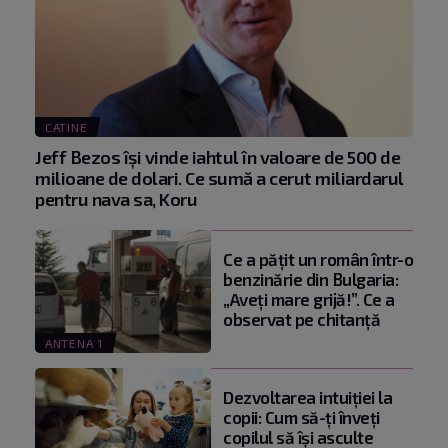
CATINE
Jeff Bezos își vinde iahtul în valoare de 500 de
milioane de dolari. Ce sumă a cerut miliardarul
pentru nava sa, Koru
Ce a pățit un român într-o
benzinărie din Bulgaria:
„Aveți mare grijă!”. Ce a
observat pe chitanță
ANTENA 1
Dezvoltarea intuiției la
copii: Cum să-ți înveți
copilul să își asculte