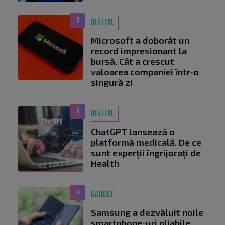
2
DIGITAL
Microsoft a doborât un
record impresionant la
bursă. Cât a crescut
valoarea companiei într-o
singură zi
3
DIGITAL
ChatGPT lansează o
platformă medicală. De ce
sunt experții îngrijorați de
Health
4
GADGET
Samsung a dezvăluit noile
smartphone-uri pliabile.