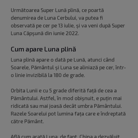
Următoarea Super Lună plină, ce poartă
denumirea de Luna Cerbului, va putea fi
observată pe cer pe 13 iulie, și va veni după Super
Luna Căpșună din iunie 2022.
Cum apare Luna plină
Luna plină apare o dată pe Lună, atunci când
Soarele, Pământul și Luna se aliniază pe cer, într-
o linie invizibilă la 180 de grade.
Orbita Lunii e cu 5 grade diferită față de cea a
Pământului. Astfel, în mod obișnuit, e puțin mai
ridicată sau mai joasă decât umbra Pământului.
Razele Soarelui pot lumina fața care e îndreptată
către Pământ.
Află
cum arată
Luna, de fapt. China a dezvăluit