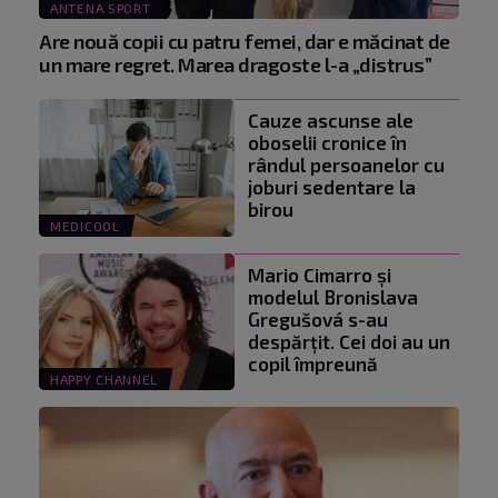
ANTENA SPORT
Are nouă copii cu patru femei, dar e măcinat de
un mare regret. Marea dragoste l-a „distrus”
Cauze ascunse ale
oboselii cronice în
rândul persoanelor cu
joburi sedentare la
birou
MEDICOOL
Mario Cimarro și
modelul Bronislava
Gregušová s-au
despărțit. Cei doi au un
copil împreună
HAPPY CHANNEL