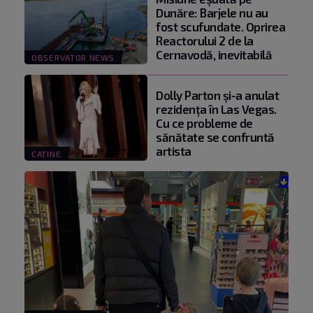
Dunăre: Barjele nu au
fost scufundate. Oprirea
Reactorului 2 de la
Cernavodă, inevitabilă
OBSERVATOR NEWS
Dolly Parton și-a anulat
rezidența în Las Vegas.
Cu ce probleme de
sănătate se confruntă
artista
CATINE