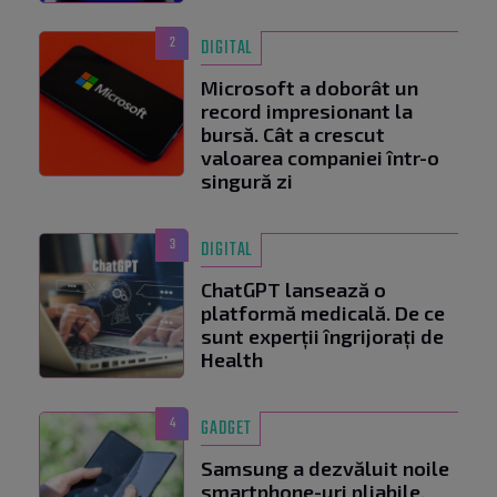
2
DIGITAL
Microsoft a doborât un
record impresionant la
bursă. Cât a crescut
valoarea companiei într-o
singură zi
3
DIGITAL
ChatGPT lansează o
platformă medicală. De ce
sunt experții îngrijorați de
Health
4
GADGET
Samsung a dezvăluit noile
smartphone-uri pliabile.