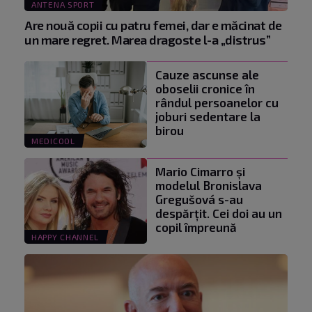
ANTENA SPORT
Are nouă copii cu patru femei, dar e măcinat de
un mare regret. Marea dragoste l-a „distrus”
Cauze ascunse ale
oboselii cronice în
rândul persoanelor cu
joburi sedentare la
birou
MEDICOOL
Mario Cimarro și
modelul Bronislava
Gregušová s-au
despărțit. Cei doi au un
copil împreună
HAPPY CHANNEL