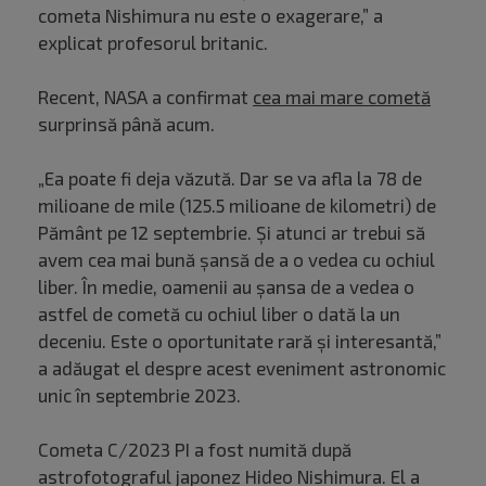
cometa Nishimura nu este o exagerare,” a
explicat profesorul britanic.
Recent, NASA a confirmat
cea mai mare cometă
surprinsă până acum.
„Ea poate fi deja văzută. Dar se va afla la 78 de
milioane de mile (125.5 milioane de kilometri) de
Pământ pe 12 septembrie. Și atunci ar trebui să
avem cea mai bună şansă de a o vedea cu ochiul
liber. În medie, oamenii au şansa de a vedea o
astfel de cometă cu ochiul liber o dată la un
deceniu. Este o oportunitate rară şi interesantă,”
a adăugat el despre acest eveniment astronomic
unic în septembrie 2023.
Cometa C/2023 PI a fost numită după
astrofotograful japonez Hideo Nishimura. El a