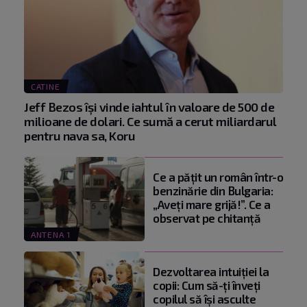
CATINE
Jeff Bezos își vinde iahtul în valoare de 500 de
milioane de dolari. Ce sumă a cerut miliardarul
pentru nava sa, Koru
Ce a pățit un român într-o
benzinărie din Bulgaria:
„Aveți mare grijă!”. Ce a
observat pe chitanță
ANTENA 1
Dezvoltarea intuiției la
copii: Cum să-ți înveți
copilul să își asculte