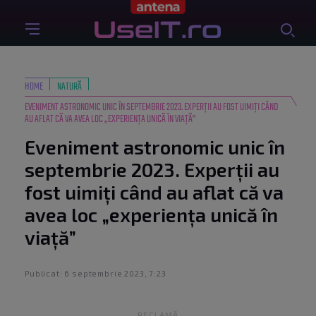
HOME
NATURĂ
EVENIMENT ASTRONOMIC UNIC ÎN SEPTEMBRIE 2023. EXPERȚII AU FOST UIMIȚI CÂND
AU AFLAT CĂ VA AVEA LOC „EXPERIENȚA UNICĂ ÎN VIAȚĂ”
Eveniment astronomic unic în
septembrie 2023. Experții au
fost uimiți când au aflat că va
avea loc „experiența unică în
viață”
Publicat: 6 septembrie 2023, 7:23
RECLAMĂ