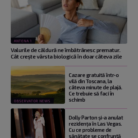
ANTENA 1
Valurile de căldură ne îmbătrânesc prematur.
Cât crește vârsta biologică în doar câteva zile
Cazare gratuită într-o
vilă din Toscana, la
câteva minute de plajă.
Ce trebuie să faci în
schimb
OBSERVATOR NEWS
Dolly Parton și-a anulat
rezidența în Las Vegas.
Cu ce probleme de
sănătate se confruntă