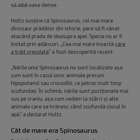
să aibă oase dense.
Holtz susține că Spinosaurus, cel mai mare
dinozaur prădător din istorie, pare să fi vânat
atacând prada de deasupra apei. Specia nu ar fi
înotat prin adâncuri. „Cea mai mare insectă
care
a trăit vreodată
” a fost descoperită recent.
„Nările unui Spinosaurus nu sunt localizate așa
cum sunt în cazul unor animale precum
hipopotamii sau crocodilii, ce petrec mult timp
scufundați. În schimb, nările sunt poziționate mai
sus pe craniu, așa cum vedem la stârci și alte
animale care se hrănesc când scufundă ciocul în
apă,” a declarat Holtz.
Cât de mare era Spinosaurus