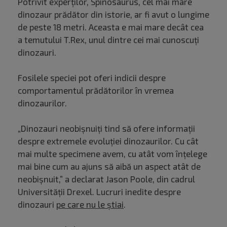
Potrivit experților, Spinosaurus, cel mai mare
dinozaur prădător din istorie, ar fi avut o lungime
de peste 18 metri. Aceasta e mai mare decât cea
a temutului T.Rex, unul dintre cei mai cunoscuți
dinozauri.
Fosilele speciei pot oferi indicii despre
comportamentul prădătorilor în vremea
dinozaurilor.
„Dinozauri neobișnuiți tind să ofere informații
despre extremele evoluției dinozaurilor. Cu cât
mai multe specimene avem, cu atât vom înțelege
mai bine cum au ajuns să aibă un aspect atât de
neobișnuit,” a declarat Jason Poole, din cadrul
Universității Drexel. Lucruri inedite despre
dinozauri
pe care nu le știai
.