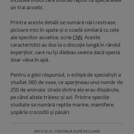
un trai acvatic.
Printre aceste detalii se numără nări restrase,
picioare mici în spate și o coadă similară cu cele
ale speciilor acvatice, scrie
CNN
. Aceste
caracteristici au dus la o discuție lungă în rândul
experților, care nu își dădeau seama dacă specia
doar vâna în apă.
Pentru a găsi răspunsul, o echipă de specialiști a
studiat 380 de oase, ce aparțineau unui număr de
250 de animale. Unele dintre ele erau dispărute,
pe când altele trăiesc și azi. Printre speciile
studiate se numără reptile marine, mamifere,
șopârle crocodili și păsări.
ARTICOLUL CONTINUĂ DUPĂ RECLAMĂ