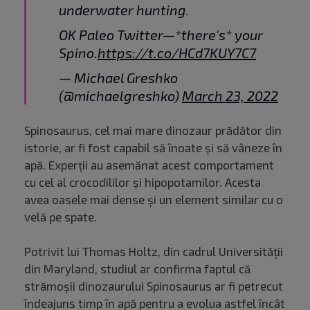
underwater hunting.
OK Paleo Twitter—*there's* your
Spino.
https://t.co/HCd7KUY7C7
— Michael Greshko
(@michaelgreshko)
March 23, 2022
Spinosaurus, cel mai mare dinozaur prădător din
istorie, ar fi fost capabil să înoate și să vâneze în
apă. Experții au asemănat acest comportament
cu cel al crocodililor și hipopotamilor. Acesta
avea oasele mai dense și un element similar cu o
velă pe spate.
Potrivit lui Thomas Holtz, din cadrul Universității
din Maryland, studiul ar confirma faptul că
strămoșii dinozaurului Spinosaurus ar fi petrecut
îndeajuns timp în apă pentru a evolua astfel încât