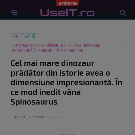
HOME
NATURĂ
CEL MAI MARE DINOZAUR PRĂDĂTOR DIN ISTORIE AVEA O DIMENSIUNE
IMPRESIONANTĂ. ÎN CE MOD INEDIT VÂNA SPINOSAURUS
Cel mai mare dinozaur
prădător din istorie avea o
dimensiune impresionantă. În
ce mod inedit vâna
Spinosaurus
Publicat: 24 martie 2022, 14:35
RECLAMĂ