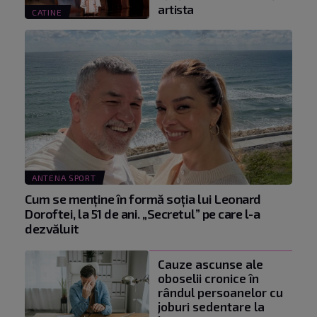
artista
CATINE
ANTENA SPORT
Cum se menţine în formă soţia lui Leonard
Doroftei, la 51 de ani. „Secretul” pe care l-a
dezvăluit
Cauze ascunse ale
oboselii cronice în
rândul persoanelor cu
joburi sedentare la