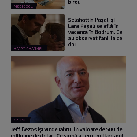
birou
MEDICOOL
Selahattin Paşalı și
Lara Paşalı se află în
vacanță în Bodrum. Ce
au observat fanii la ce
doi
HAPPY CHANNEL
CATINE
Jeff Bezos își vinde iahtul în valoare de 500 de
milioane de dolari. Ce sumă a cerut miliardarul