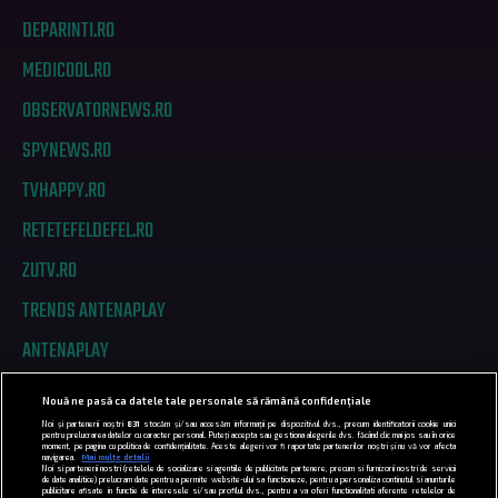
DEPARINTI.RO
MEDICOOL.RO
OBSERVATORNEWS.RO
SPYNEWS.RO
TVHAPPY.RO
RETETEFELDEFEL.RO
ZUTV.RO
TRENDS ANTENAPLAY
ANTENAPLAY
Nouă ne pasă ca datele tale personale să rămână confidențiale
PRIVACY
Noi și partenerii noștri
831
stocăm și/sau accesăm informații pe dispozitivul dvs., precum identificatorii cookie unici
pentru prelucrarea datelor cu caracter personal. Puteți accepta sau gestiona alegerile dvs. făcând clic mai jos sau în orice
moment, pe pagina cu politica de confidențialitate. Aceste alegeri vor fi raportate partenerilor noștri și nu vă vor afecta
COD DEONTOLOGIC
navigarea.
Mai multe detalii
Noi si partenerii nostri (retelele de socializare si agentiile de publicitate partenere, precum si furnizorii nostri de servicii
de date analitice) prelucram date pentru a permite website-ului sa functioneze, pentru a personaliza continutul si anunturile
publicitare afisate in functie de interesele si/sau profilul dvs., pentru a va oferi functionalitati aferente retelelor de