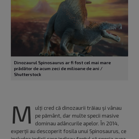
Dinozaurul Spinosaurus ar fi fost cel mai mare
prădător de acum zeci de milioane de ani /
Shutterstock
M
ulți cred că dinozaurii trăiau și vânau
pe pământ, dar multe specii masive
dominau adâncurile apelor. În 2014,
experții au descoperit fosila unui Spinosaurus, ce
includea indicii care indicau faptul că specia avea