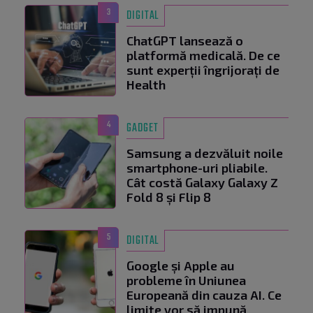
3
DIGITAL
ChatGPT lansează o
platformă medicală. De ce
sunt experții îngrijorați de
Health
4
GADGET
Samsung a dezvăluit noile
smartphone-uri pliabile.
Cât costă Galaxy Galaxy Z
Fold 8 și Flip 8
5
DIGITAL
Google și Apple au
probleme în Uniunea
Europeană din cauza AI. Ce
limite vor să impună