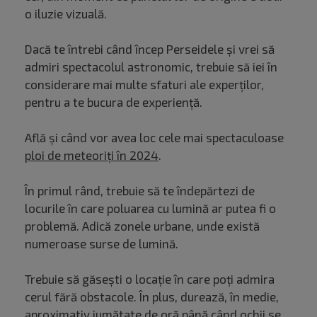
o iluzie vizuală.
Dacă te întrebi când încep Perseidele și vrei să
admiri spectacolul astronomic, trebuie să iei în
considerare mai multe sfaturi ale experților,
pentru a te bucura de experiență.
Află și când vor avea loc cele mai spectaculoase
ploi de meteoriți în 2024
.
În primul rând, trebuie să te îndepărtezi de
locurile în care poluarea cu lumină ar putea fi o
problemă. Adică zonele urbane, unde există
numeroase surse de lumină.
Trebuie să găsești o locație în care poți admira
cerul fără obstacole. În plus, durează, în medie,
aproximativ jumătate de oră până când ochii se