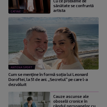
Cu ce probleme de
sănătate se confruntă
artista
CATINE
ANTENA SPORT
Cum se menţine în formă soţia lui Leonard
Doroftei, la 51 de ani. „Secretul” pe care l-a
dezvăluit
Cauze ascunse ale
oboselii cronice în
rândul persoanelor cu