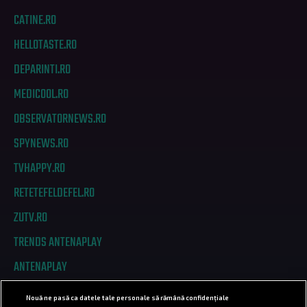
CATINE.RO
HELLOTASTE.RO
DEPARINTI.RO
MEDICOOL.RO
OBSERVATORNEWS.RO
SPYNEWS.RO
TVHAPPY.RO
RETETEFELDEFEL.RO
ZUTV.RO
TRENDS ANTENAPLAY
ANTENAPLAY
Nouă ne pasă ca datele tale personale să rămână confidențiale
PRIVACY