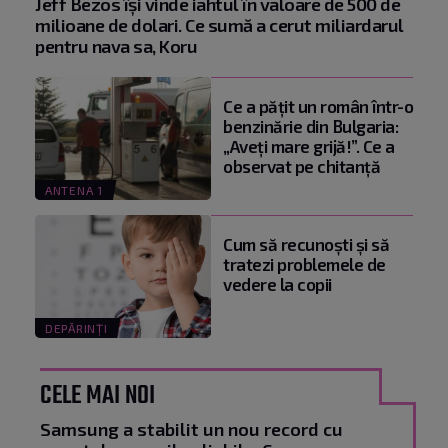
Jeff Bezos își vinde iahtul în valoare de 500 de
milioane de dolari. Ce sumă a cerut miliardarul
pentru nava sa, Koru
Ce a pățit un român într-o
benzinărie din Bulgaria:
„Aveți mare grijă!”. Ce a
observat pe chitanță
ANTENA 1
Cum să recunoști și să
tratezi problemele de
vedere la copii
DEPĂRINȚI
CELE MAI NOI
Samsung a stabilit un nou record cu