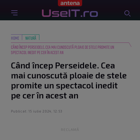
HOME
NATURĂ
CÂND ÎNCEP PERSEIDELE. CEA MAI CUNOSCUTĂ PLOAIE DE STELE PROMITE UN
SPECTACOL INEDIT PE CER ÎN ACEST AN
Când încep Perseidele. Cea
mai cunoscută ploaie de stele
promite un spectacol inedit
pe cer în acest an
Publicat: 15 iulie 2024, 12:53
RECLAMĂ