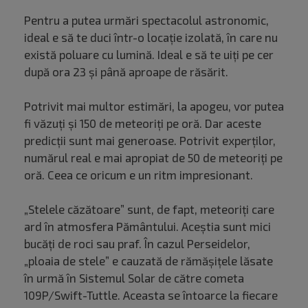
Pentru a putea urmări spectacolul astronomic,
ideal e să te duci într-o locație izolată, în care nu
există poluare cu lumină. Ideal e să te uiți pe cer
după ora 23 și până aproape de răsărit.
Potrivit mai multor estimări, la apogeu, vor putea
fi văzuți și 150 de meteoriți pe oră. Dar aceste
predicții sunt mai generoase. Potrivit experților,
numărul real e mai apropiat de 50 de meteoriți pe
oră. Ceea ce oricum e un ritm impresionant.
„Stelele căzătoare” sunt, de fapt, meteoriți care
ard în atmosfera Pământului. Aceștia sunt mici
bucăți de roci sau praf. În cazul Perseidelor,
„ploaia de stele” e cauzată de rămășițele lăsate
în urmă în Sistemul Solar de către cometa
109P/Swift-Tuttle. Aceasta se întoarce la fiecare