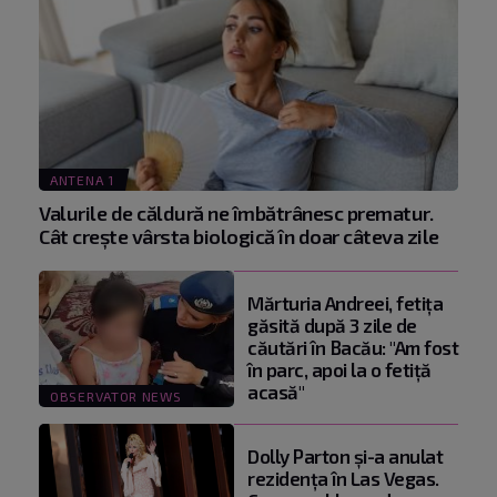
ANTENA 1
Valurile de căldură ne îmbătrânesc prematur.
Cât crește vârsta biologică în doar câteva zile
Mărturia Andreei, fetiţa
găsită după 3 zile de
căutări în Bacău: "Am fost
în parc, apoi la o fetiţă
acasă"
OBSERVATOR NEWS
Dolly Parton și-a anulat
rezidența în Las Vegas.