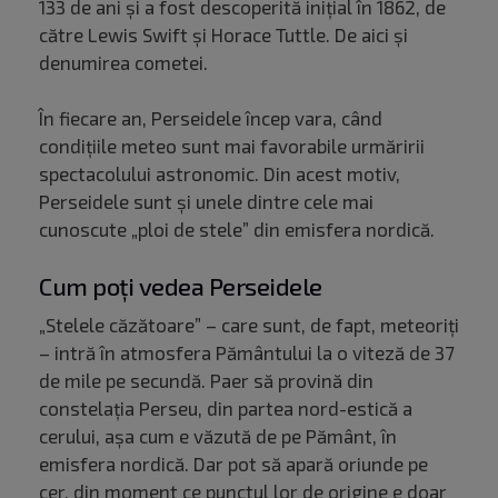
133 de ani și a fost descoperită inițial în 1862, de
către Lewis Swift și Horace Tuttle. De aici și
denumirea cometei.
În fiecare an, Perseidele încep vara, când
condițiile meteo sunt mai favorabile urmăririi
spectacolului astronomic. Din acest motiv,
Perseidele sunt și unele dintre cele mai
cunoscute „ploi de stele” din emisfera nordică.
Cum poți vedea Perseidele
„Stelele căzătoare” – care sunt, de fapt, meteoriți
– intră în atmosfera Pământului la o viteză de 37
de mile pe secundă. Paer să provină din
constelația Perseu, din partea nord-estică a
cerului, așa cum e văzută de pe Pământ, în
emisfera nordică. Dar pot să apară oriunde pe
cer, din moment ce punctul lor de origine e doar