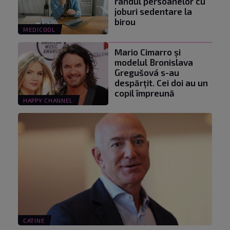
rândul persoanelor cu
joburi sedentare la
birou
MEDICOOL
Mario Cimarro și
modelul Bronislava
Gregušová s-au
despărțit. Cei doi au un
copil împreună
HAPPY CHANNEL
CATINE