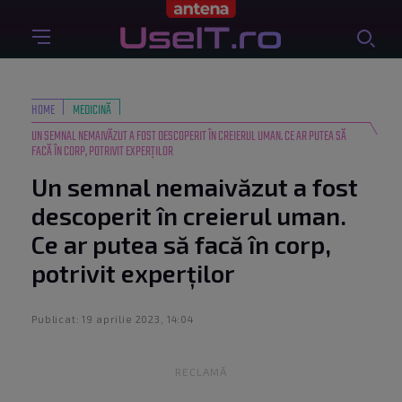
HOME
MEDICINĂ
UN SEMNAL NEMAIVĂZUT A FOST DESCOPERIT ÎN CREIERUL UMAN. CE AR PUTEA SĂ
FACĂ ÎN CORP, POTRIVIT EXPERȚILOR
Un semnal nemaivăzut a fost
descoperit în creierul uman.
Ce ar putea să facă în corp,
potrivit experților
Publicat: 19 aprilie 2023, 14:04
RECLAMĂ