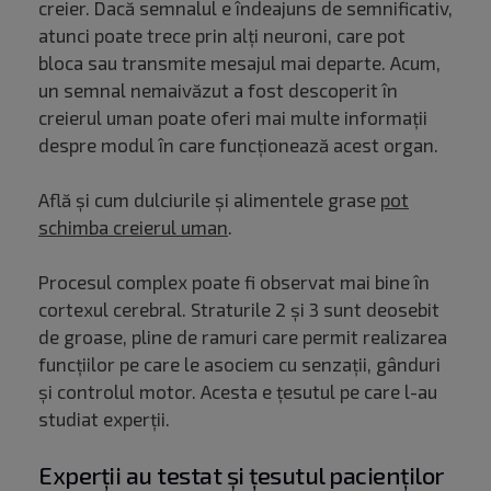
creier. Dacă semnalul e îndeajuns de semnificativ,
atunci poate trece prin alți neuroni, care pot
bloca sau transmite mesajul mai departe. Acum,
un semnal nemaivăzut a fost descoperit în
creierul uman poate oferi mai multe informații
despre modul în care funcționează acest organ.
Află și cum dulciurile și alimentele grase
pot
schimba creierul uman
.
Procesul complex poate fi observat mai bine în
cortexul cerebral. Straturile 2 și 3 sunt deosebit
de groase, pline de ramuri care permit realizarea
funcțiilor pe care le asociem cu senzații, gânduri
și controlul motor. Acesta e țesutul pe care l-au
studiat experții.
Experții au testat și țesutul pacienților