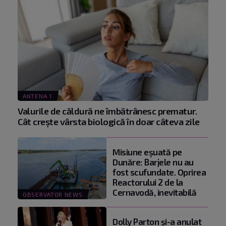
ANTENA 1
Valurile de căldură ne îmbătrânesc prematur.
Cât crește vârsta biologică în doar câteva zile
Misiune eșuată pe
Dunăre: Barjele nu au
fost scufundate. Oprirea
Reactorului 2 de la
Cernavodă, inevitabilă
OBSERVATOR NEWS
Dolly Parton și-a anulat