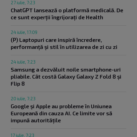
27 iulie, 7:23
ChatGPT lansează o platformă medicală. De
ce sunt experții îngrijorați de Health
24 iulie, 17:09
(P) Laptopuri care inspiră încredere,
performanță și stil în utilizarea de zi cu zi
24 iulie, 7:23
Samsung a dezvăluit noile smartphone-uri
pliabile. Cât costă Galaxy Galaxy Z Fold 8 și
Flip 8
20 iulie, 7:23
Google și Apple au probleme în Uniunea
Europeană din cauza AI. Ce limite vor să
impună autoritățile
17 iulie, 7:23