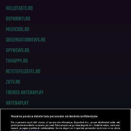
HELLOTASTE.RO
DEPARINTI.RO
MEDICOOL.RO
OBSERVATORNEWS.RO
SPYNEWS.RO
TVHAPPY.RO
RETETEFELDEFEL.RO
ZUTV.RO
TRENDS ANTENAPLAY
ANTENAPLAY
Nouă ne pasă ca datele tale personale să rămână confidențiale
PRIVACY
Noi și partenerii noștri
831
stocăm și/sau accesăm informații pe dispozitivul dvs., precum identificatorii cookie unici
pentru prelucrarea datelor cu caracter personal. Puteți accepta sau gestiona alegerile dvs. făcând clic mai jos sau în orice
moment, pe pagina cu politica de confidențialitate. Aceste alegeri vor fi raportate partenerilor noștri și nu vă vor afecta
navigarea.
Mai multe detalii