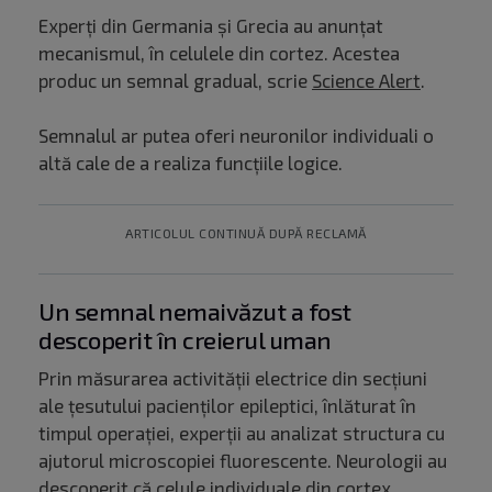
Experți din Germania și Grecia au anunțat
mecanismul, în celulele din cortez. Acestea
produc un semnal gradual, scrie
Science Alert
.
Semnalul ar putea oferi neuronilor individuali o
altă cale de a realiza funcțiile logice.
ARTICOLUL CONTINUĂ DUPĂ RECLAMĂ
Un semnal nemaivăzut a fost
descoperit în creierul uman
Prin măsurarea activității electrice din secțiuni
ale țesutului pacienților epileptici, înlăturat în
timpul operației, experții au analizat structura cu
ajutorul microscopiei fluorescente. Neurologii au
descoperit că celule individuale din cortex