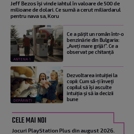
Jeff Bezos își vinde iahtul în valoare de 500 de
milioane de dolari. Ce sumă a cerut miliardarul
pentru nava sa, Koru
Ce a pățit un român într-o
benzinărie din Bulgaria:
„Aveți mare grijă!”. Ce a
observat pe chitanță
ANTENA 1
Dezvoltarea intuiției la
copii: Cum să-ți înveți
copilul să își asculte
intuiția și să ia decizii
bune
DEPĂRINȚI
CELE MAI NOI
Jocuri PlayStation Plus din august 2026.