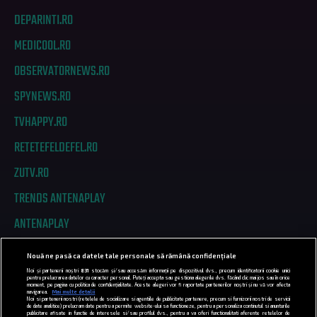
DEPARINTI.RO
MEDICOOL.RO
OBSERVATORNEWS.RO
SPYNEWS.RO
TVHAPPY.RO
RETETEFELDEFEL.RO
ZUTV.RO
TRENDS ANTENAPLAY
ANTENAPLAY
Nouă ne pasă ca datele tale personale să rămână confidențiale
PRIVACY
Noi și partenerii noștri
831
stocăm și/sau accesăm informații pe dispozitivul dvs., precum identificatorii cookie unici
pentru prelucrarea datelor cu caracter personal. Puteți accepta sau gestiona alegerile dvs. făcând clic mai jos sau în orice
moment, pe pagina cu politica de confidențialitate. Aceste alegeri vor fi raportate partenerilor noștri și nu vă vor afecta
COD DEONTOLOGIC
navigarea.
Mai multe detalii
Noi si partenerii nostri (retelele de socializare si agentiile de publicitate partenere, precum si furnizorii nostri de servicii
de date analitice) prelucram date pentru a permite website-ului sa functioneze, pentru a personaliza continutul si anunturile
publicitare afisate in functie de interesele si/sau profilul dvs., pentru a va oferi functionalitati aferente retelelor de