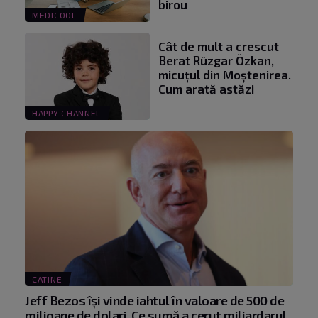
birou
MEDICOOL
Cât de mult a crescut
Berat Rüzgar Özkan,
micuțul din Moștenirea.
Cum arată astăzi
HAPPY CHANNEL
CATINE
Jeff Bezos își vinde iahtul în valoare de 500 de
milioane de dolari. Ce sumă a cerut miliardarul