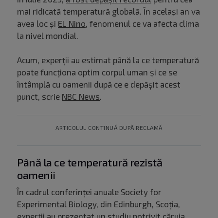
mai ridicată temperatură globală. În același an va
avea loc și
EL Nino
, fenomenul ce va afecta clima
la nivel mondial.
Acum, experții au estimat până la ce temperatură
poate funcționa optim corpul uman și ce se
întâmplă cu oamenii după ce e depășit acest
punct, scrie
NBC News
.
ARTICOLUL CONTINUĂ DUPĂ RECLAMĂ
Până la ce temperatură rezistă
oamenii
În cadrul conferinței anuale Society for
Experimental Biology, din Edinburgh, Scoția,
experții au prezentat un studiu potrivit căruia