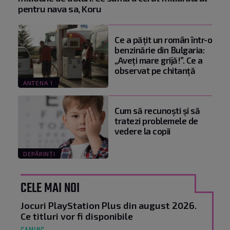
pentru nava sa, Koru
Ce a pățit un român într-o
benzinărie din Bulgaria:
„Aveți mare grijă!”. Ce a
observat pe chitanță
ANTENA 1
Cum să recunoști și să
tratezi problemele de
vedere la copii
DEPĂRINȚI
CELE MAI NOI
Jocuri PlayStation Plus din august 2026.
Ce titluri vor fi disponibile