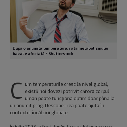
După o anumită temperatură, rata metabolismului
bazal e afectată / Shutterstock
C
um temperaturile cresc la nivel global,
există noi dovezi potrivit cărora corpul
uman poate funcționa optim doar până la
un anumit prag. Descoperirea poate ajuta în
contextul încălzirii globale.
În iulie 2023,
a fost depășit recordul
pentru cea