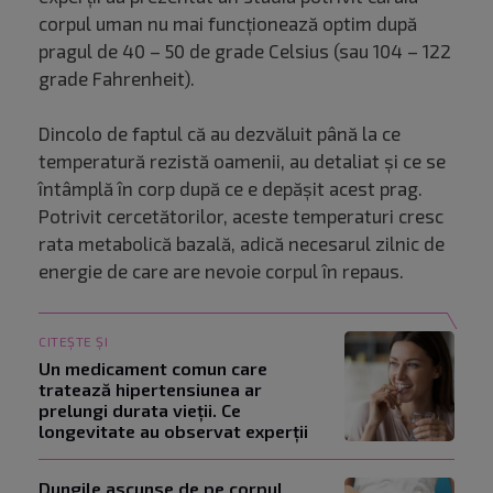
corpul uman nu mai funcționează optim după
pragul de 40 – 50 de grade Celsius (sau 104 – 122
grade Fahrenheit).
Dincolo de faptul că au dezvăluit până la ce
temperatură rezistă oamenii, au detaliat și ce se
întâmplă în corp după ce e depășit acest prag.
Potrivit cercetătorilor, aceste temperaturi cresc
rata metabolică bazală, adică necesarul zilnic de
energie de care are nevoie corpul în repaus.
CITEȘTE ȘI
Un medicament comun care
tratează hipertensiunea ar
prelungi durata vieții. Ce
longevitate au observat experții
Dungile ascunse de pe corpul