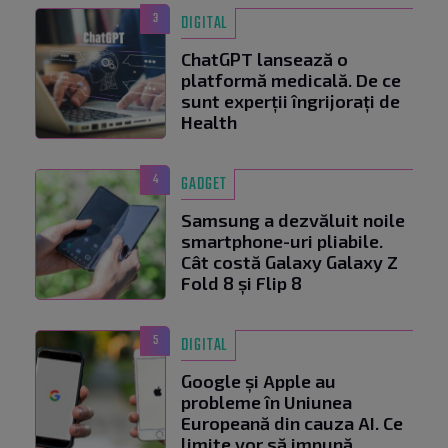
3
DIGITAL
ChatGPT lansează o
platformă medicală. De ce
sunt experții îngrijorați de
Health
4
GADGET
Samsung a dezvăluit noile
smartphone-uri pliabile.
Cât costă Galaxy Galaxy Z
Fold 8 și Flip 8
5
DIGITAL
Google și Apple au
probleme în Uniunea
Europeană din cauza AI. Ce
limite vor să impună