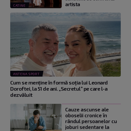
artista
CATINE
ANTENA SPORT
Cum se menţine în formă soţia lui Leonard
Doroftei, la 51 de ani. „Secretul” pe care l-a
dezvăluit
Cauze ascunse ale
oboselii cronice în
rândul persoanelor cu
joburi sedentare la