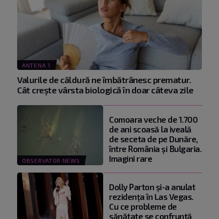
ANTENA 1
Valurile de căldură ne îmbătrânesc prematur.
Cât crește vârsta biologică în doar câteva zile
Comoara veche de 1.700
de ani scoasă la iveală
de seceta de pe Dunăre,
între România şi Bulgaria.
Imagini rare
OBSERVATOR NEWS
Dolly Parton și-a anulat
rezidența în Las Vegas.
Cu ce probleme de
sănătate se confruntă