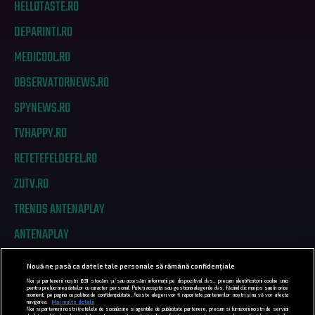
HELLOTASTE.RO
DEPARINTI.RO
MEDICOOL.RO
OBSERVATORNEWS.RO
SPYNEWS.RO
TVHAPPY.RO
RETETEFELDEFEL.RO
ZUTV.RO
TRENDS ANTENAPLAY
ANTENAPLAY
Nouă ne pasă ca datele tale personale să rămână confidențiale
PRIVACY
Noi și partenerii noștri
831
stocăm și/sau accesăm informații pe dispozitivul dvs., precum identificatorii cookie unici
pentru prelucrarea datelor cu caracter personal. Puteți accepta sau gestiona alegerile dvs. făcând clic mai jos sau în orice
moment, pe pagina cu politica de confidențialitate. Aceste alegeri vor fi raportate partenerilor noștri și nu vă vor afecta
COD DEONTOLOGIC
navigarea.
Mai multe detalii
Noi si partenerii nostri (retelele de socializare si agentiile de publicitate partenere, precum si furnizorii nostri de servicii