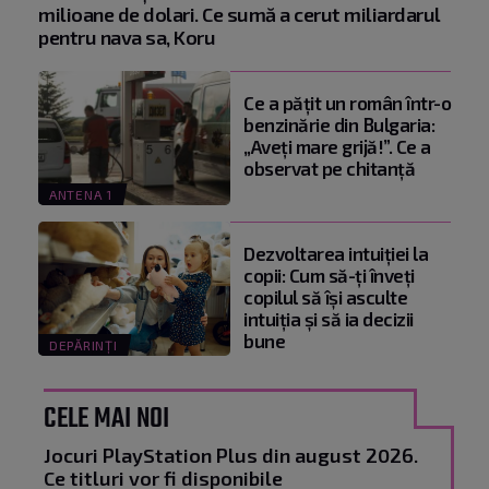
milioane de dolari. Ce sumă a cerut miliardarul
pentru nava sa, Koru
Ce a pățit un român într-o
benzinărie din Bulgaria:
„Aveți mare grijă!”. Ce a
observat pe chitanță
ANTENA 1
Dezvoltarea intuiției la
copii: Cum să-ți înveți
copilul să își asculte
intuiția și să ia decizii
bune
DEPĂRINȚI
CELE MAI NOI
Jocuri PlayStation Plus din august 2026.
Ce titluri vor fi disponibile