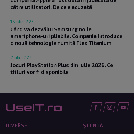
Compania Apple a fost dată în judecată de
către utilizatori. De ce e acuzată
15 iulie, 7:23
Când va dezvălui Samsung noile
smartphone-uri pliabile. Compania introduce
o nouă tehnologie numită Flex Titanium
7 iulie, 7:23
Jocuri PlayStation Plus din iulie 2026. Ce
titluri vor fi disponibile
DIVERSE
ȘTIINȚĂ