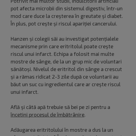
Potrivit mai multor studii, îndulcitorii artificiali
pot afecta microbii din sistemul digestiv, într-un
mod care duce la creșterea în greutate și diabet.
În plus, pot crește și riscul apariției cancerului.
Hanzen și colegii săi au investigat potențialele
mecanisme prin care eritritolul poate crește
riscul unui infarct. Echipa a folosit mai multe
mostre de sânge, de la un grup mic de voluntari
sănătoși. Nivelul de eritritol din sânge a crescut
și a rămas ridicat 2-3 zile după ce voluntarii au
băut un suc cu ingredientul care ar crește riscul
unui infarct.
Află și câtă apă trebuie să bei pe zi pentru a
încetini procesul de îmbătrânire
.
Adăugarea eritritolului în mostre a dus la un