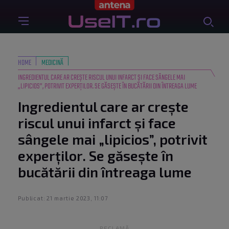
HOME
MEDICINĂ
INGREDIENTUL CARE AR CREȘTE RISCUL UNUI INFARCT ȘI FACE SÂNGELE MAI
„LIPICIOS”, POTRIVIT EXPERȚILOR. SE GĂSEȘTE ÎN BUCĂTĂRII DIN ÎNTREAGA LUME
Ingredientul care ar crește
riscul unui infarct și face
sângele mai „lipicios”, potrivit
experților. Se găsește în
bucătării din întreaga lume
Publicat: 21 martie 2023, 11:07
RECLAMĂ