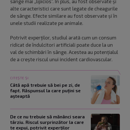
sânge mai „lipicios”. În plus, au fost observate și
alte caracteristici care sunt legate de cheagurile
de sânge. Efecte similare au fost observate și în
unele studii realizate pe animale.
Potrivit experților, studiul arată cum un consum
ridicat de îndulcitori artificiali poate duce la un
val de schimbări în sânge. Acestea au potențialul
de a crește riscul unui incident cardiovascular.
CITEȘTE ȘI
Câtă apă trebuie să bei pe zi, de
fapt. Răspunsul la care puțini se
așteaptă
De ce nu trebuie să mănânci seara
târziu. Riscul surprinzător la care
te expui, potrivit experților