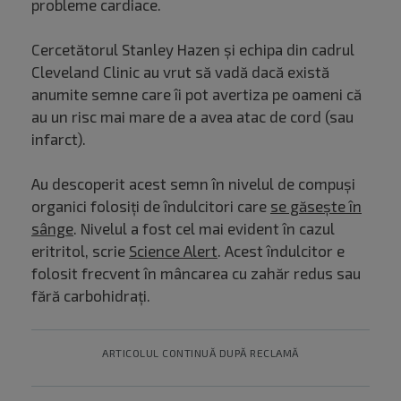
probleme cardiace.
Cercetătorul Stanley Hazen și echipa din cadrul
Cleveland Clinic au vrut să vadă dacă există
anumite semne care îi pot avertiza pe oameni că
au un risc mai mare de a avea atac de cord (sau
infarct).
Au descoperit acest semn în nivelul de compuși
organici folosiți de îndulcitori care
se găsește în
sânge
. Nivelul a fost cel mai evident în cazul
eritritol, scrie
Science Alert
. Acest îndulcitor e
folosit frecvent în mâncarea cu zahăr redus sau
fără carbohidrați.
ARTICOLUL CONTINUĂ DUPĂ RECLAMĂ