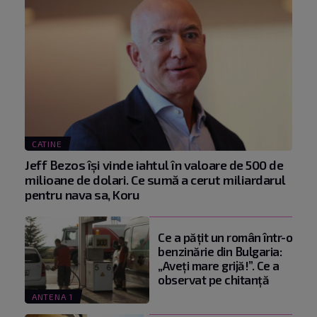
CATINE
Jeff Bezos își vinde iahtul în valoare de 500 de
milioane de dolari. Ce sumă a cerut miliardarul
pentru nava sa, Koru
Ce a pățit un român într-o
benzinărie din Bulgaria:
„Aveți mare grijă!”. Ce a
observat pe chitanță
ANTENA 1