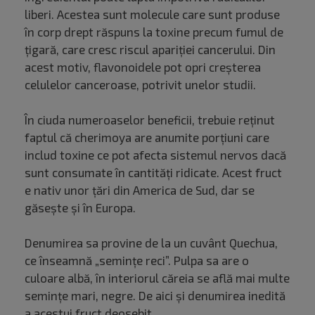
liberi. Acestea sunt molecule care sunt produse
în corp drept răspuns la toxine precum fumul de
țigară, care cresc riscul apariției cancerului. Din
acest motiv, flavonoidele pot opri creșterea
celulelor canceroase, potrivit unelor studii.
În ciuda numeroaselor beneficii, trebuie reținut
faptul că cherimoya are anumite porțiuni care
includ toxine ce pot afecta sistemul nervos dacă
sunt consumate în cantități ridicate. Acest fruct
e nativ unor țări din America de Sud, dar se
găsește și în Europa.
Denumirea sa provine de la un cuvânt Quechua,
ce înseamnă „semințe reci”. Pulpa sa are o
culoare albă, în interiorul căreia se află mai multe
semințe mari, negre. De aici și denumirea inedită
a acestui fruct deosebit.