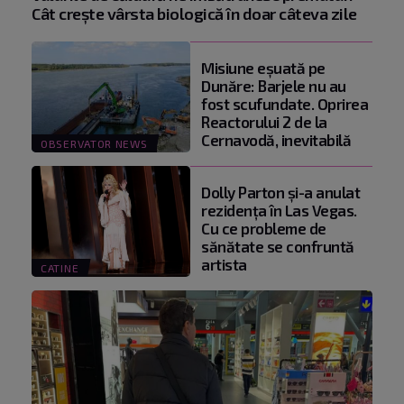
Cât crește vârsta biologică în doar câteva zile
Misiune eșuată pe
Dunăre: Barjele nu au
fost scufundate. Oprirea
Reactorului 2 de la
Cernavodă, inevitabilă
OBSERVATOR NEWS
Dolly Parton și-a anulat
rezidența în Las Vegas.
Cu ce probleme de
sănătate se confruntă
artista
CATINE