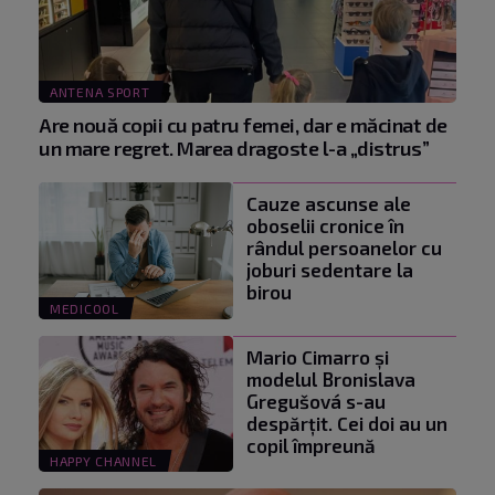
ANTENA SPORT
Are nouă copii cu patru femei, dar e măcinat de
un mare regret. Marea dragoste l-a „distrus”
Cauze ascunse ale
oboselii cronice în
rândul persoanelor cu
joburi sedentare la
birou
MEDICOOL
Mario Cimarro și
modelul Bronislava
Gregušová s-au
despărțit. Cei doi au un
copil împreună
HAPPY CHANNEL