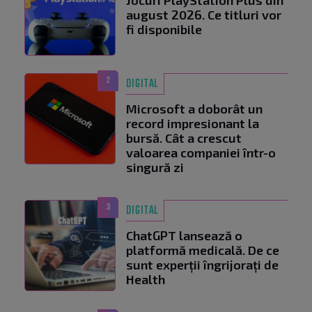
Jocuri PlayStation Plus din
august 2026. Ce titluri vor
fi disponibile
2
DIGITAL
Microsoft a doborât un
record impresionant la
bursă. Cât a crescut
valoarea companiei într-o
singură zi
3
DIGITAL
ChatGPT lansează o
platformă medicală. De ce
sunt experții îngrijorați de
Health