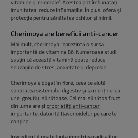
vitamine și minerale”. Acestea pot îmbunătăți
imunitatea, reduce inflamațiile. În plus, oferă și
protecție pentru sănătatea ochilor și inimii.
Cherimoya are beneficii anti-cancer
Mai mult, cherimoya reprezintă o sursă
importantă de vitamina B6. Numeroase studii
susțin că această vitamină poate reduce
senzațiile de stres, anxietate și depresie.
Cherimoya e bogat în fibre, ceea ce ajută
sănătatea sistemului digestiv și la menținerea
unei greutăți sănătoase. Cel mai sănătos fruct
din lume are și
proprietăți anti-cancer
importante, datorită flavonoidelor pe care le
conține.
Ingredientul poate lupta împotriva radicalilor