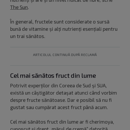
The Sun
.
În general, fructele sunt considerate o sursă
bună de vitamine și alți nutrienți esențiali pentru
un trai sănătos.
ARTICOLUL CONTINUĂ DUPĂ RECLAMĂ
Cel mai sănătos fruct din lume
Potrivit experților din Coreea de Sud și SUA,
există un câștigător detașat atunci când vorbim
despre fructe sănătoase. Dar e posibil să nu fi
gustat sau cumpărat acest fruct până acum.
Cel mai sănătos fruct din lume ar fi cherimoya,
cunoscut și drept „mărul de cremă” datorită