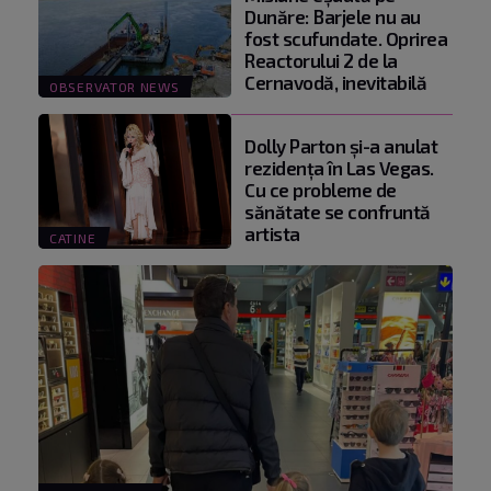
Dunăre: Barjele nu au
fost scufundate. Oprirea
Reactorului 2 de la
Cernavodă, inevitabilă
OBSERVATOR NEWS
Dolly Parton și-a anulat
rezidența în Las Vegas.
Cu ce probleme de
sănătate se confruntă
artista
CATINE