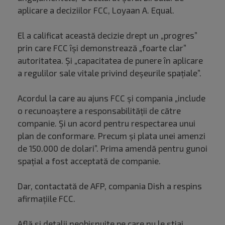
aplicare a deciziilor FCC, Loyaan A. Equal.
El a calificat această decizie drept un „progres”
prin care FCC îşi demonstrează „foarte clar”
autoritatea. Și „capacitatea de punere în aplicare
a regulilor sale vitale privind deşeurile spaţiale”.
Acordul la care au ajuns FCC şi compania „include
o recunoaştere a responsabilităţii de către
companie. Și un acord pentru respectarea unui
plan de conformare. Precum şi plata unei amenzi
de 150.000 de dolari”. Prima amendă pentru gunoi
spațial a fost acceptată de companie.
Dar, contactată de AFP, compania Dish a respins
afirmaţiile FCC.
Află și detalii neobișnuite pe care nu le știai