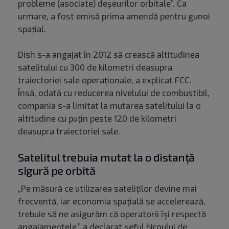
probleme (asociate) deşeurilor orbitale”. Ca
urmare, a fost emisă prima amendă pentru gunoi
spațial.
Dish s-a angajat în 2012 să crească altitudinea
satelitului cu 300 de kilometri deasupra
traiectoriei sale operaţionale, a explicat FCC.
Însă, odată cu reducerea nivelului de combustibil,
compania s-a limitat la mutarea satelitului la o
altitudine cu puţin peste 120 de kilometri
deasupra traiectoriei sale.
Satelitul trebuia mutat la o distanță
sigură pe orbită
„Pe măsură ce utilizarea sateliţilor devine mai
frecventă, iar economia spaţială se accelerează,
trebuie să ne asigurăm că operatorii îşi respectă
angajamentele,” a declarat şeful biroului de