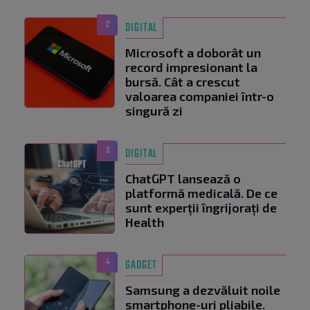
2
DIGITAL
Microsoft a doborât un
record impresionant la
bursă. Cât a crescut
valoarea companiei într-o
singură zi
3
DIGITAL
ChatGPT lansează o
platformă medicală. De ce
sunt experții îngrijorați de
Health
4
GADGET
Samsung a dezvăluit noile
smartphone-uri pliabile.