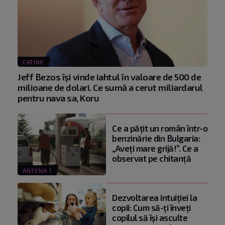
CATINE
Jeff Bezos își vinde iahtul în valoare de 500 de
milioane de dolari. Ce sumă a cerut miliardarul
pentru nava sa, Koru
Ce a pățit un român într-o
benzinărie din Bulgaria:
„Aveți mare grijă!”. Ce a
observat pe chitanță
ANTENA 1
Dezvoltarea intuiției la
copii: Cum să-ți înveți
copilul să își asculte