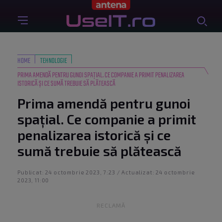
HOME
TEHNOLOGIE
PRIMA AMENDĂ PENTRU GUNOI SPAȚIAL. CE COMPANIE A PRIMIT PENALIZAREA
ISTORICĂ ȘI CE SUMĂ TREBUIE SĂ PLĂTEASCĂ
Prima amendă pentru gunoi
spațial. Ce companie a primit
penalizarea istorică și ce
sumă trebuie să plătească
Publicat: 24 octombrie 2023, 7:23 / Actualizat: 24 octombrie
2023, 11:00
RECLAMĂ