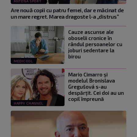
ANTENA SPORT
Are nouă copii cu patru femei, dar e măcinat de
un mare regret. Marea dragoste l-a „distrus”
Cauze ascunse ale
oboselii cronice în
rândul persoanelor cu
joburi sedentare la
birou
MEDICOOL
Mario Cimarro și
modelul Bronislava
Gregušová s-au
despărțit. Cei doi au un
copil împreună
HAPPY CHANNEL