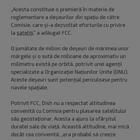
„Acesta constituie o premieră în materie de
reglementare a deşeurilor din spaţiu de către
Comisie, care şi-a dezvoltat eforturile cu privire
la
sateliţi
,” a adăugat FCC.
O jumătate de milion de deşeuri de mărimea unor
mărgele şi o sută de milioane de aproximativ un
milimetru există pe orbită, potrivit unei agenţii
specializate a Organizaţiei Naţiunilor Unite (ONU).
Aceste deşeuri sunt potenţial periculoase pentru
navele spaţiale.
Potrivit FCC, Dish nu a respectat altitudinea
convenită cu Comisia pentru plasarea satelitului
său geostaţionar. Acesta a ajuns la sfârşitul
duratei sale de viaţă. Această altitudine, mai mică
decât cea convenită, „era probabil să creeze