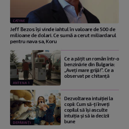
CATINE
Jeff Bezos își vinde iahtul în valoare de 500 de
milioane de dolari. Ce sumă a cerut miliardarul
pentru nava sa, Koru
Ce a pățit un român într-o
benzinărie din Bulgaria:
„Aveți mare grijă!”. Ce a
observat pe chitanță
ANTENA 1
Dezvoltarea intuiției la
copii: Cum să-ți înveți
copilul să își asculte
intuiția și să ia decizii
bune
DEPĂRINȚI