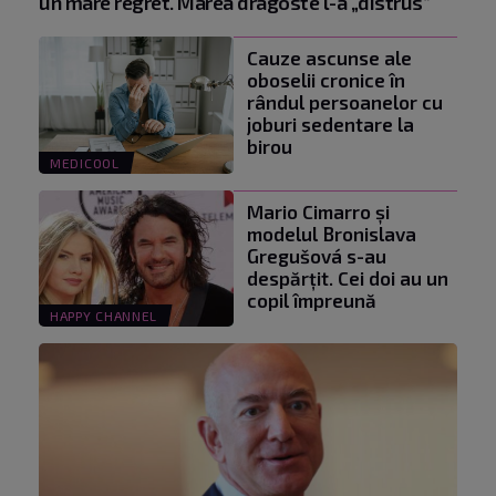
un mare regret. Marea dragoste l-a „distrus”
Cauze ascunse ale
oboselii cronice în
rândul persoanelor cu
joburi sedentare la
birou
MEDICOOL
Mario Cimarro și
modelul Bronislava
Gregušová s-au
despărțit. Cei doi au un
copil împreună
HAPPY CHANNEL