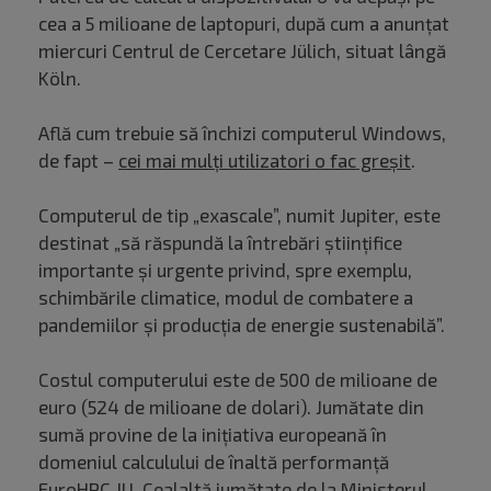
cea a 5 milioane de laptopuri, după cum a anunţat
miercuri Centrul de Cercetare Jülich, situat lângă
Köln.
Află cum trebuie să închizi computerul Windows,
de fapt –
cei mai mulți utilizatori o fac greșit
.
Computerul de tip „exascale”, numit Jupiter, este
destinat „să răspundă la întrebări ştiinţifice
importante şi urgente privind, spre exemplu,
schimbările climatice, modul de combatere a
pandemiilor şi producţia de energie sustenabilă”.
Costul computerului este de 500 de milioane de
euro (524 de milioane de dolari). Jumătate din
sumă provine de la iniţiativa europeană în
domeniul calculului de înaltă performanţă
EuroHPC JU. Cealaltă jumătate de la Ministerul