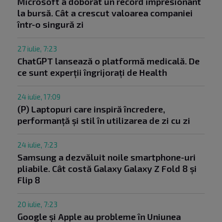
Microsoft a doborât un record impresionant
la bursă. Cât a crescut valoarea companiei
într-o singură zi
27 iulie, 7:23
ChatGPT lansează o platformă medicală. De
ce sunt experții îngrijorați de Health
24 iulie, 17:09
(P) Laptopuri care inspiră încredere,
performanță și stil în utilizarea de zi cu zi
24 iulie, 7:23
Samsung a dezvăluit noile smartphone-uri
pliabile. Cât costă Galaxy Galaxy Z Fold 8 și
Flip 8
20 iulie, 7:23
Google și Apple au probleme în Uniunea