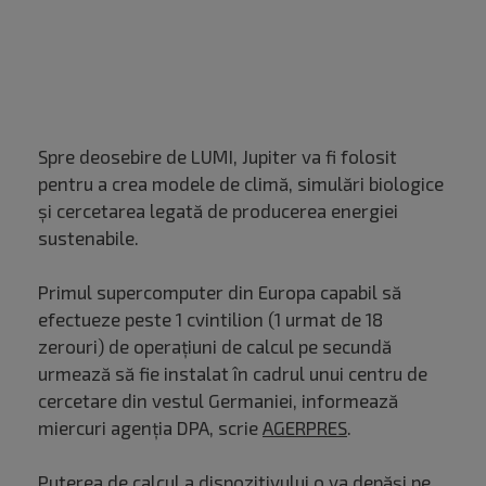
Spre deosebire de LUMI, Jupiter va fi folosit
pentru a crea modele de climă, simulări biologice
și cercetarea legată de producerea energiei
sustenabile.
Primul supercomputer din Europa capabil să
efectueze peste 1 cvintilion (1 urmat de 18
zerouri) de operaţiuni de calcul pe secundă
urmează să fie instalat în cadrul unui centru de
cercetare din vestul Germaniei, informează
miercuri agenţia DPA, scrie
AGERPRES
.
Puterea de calcul a dispozitivului o va depăşi pe