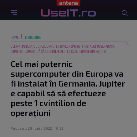
HOME
TEHNOLOGIE
CEL MAI PUTERNIC SUPERCOMPUTER DIN EUROPA VA FI INSTALAT ÎN GERMANIA.
JUPITER E CAPABIL SĂ SĂ EFECTUEZE PESTE 1 CVINTILION DE OPERAŢIUNI
Cel mai puternic
supercomputer din Europa va
fi instalat în Germania. Jupiter
e capabil să să efectueze
peste 1 cvintilion de
operaţiuni
Publicat: 29 iunie 2022, 10:33