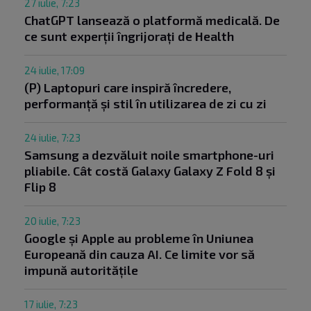
27 iulie, 7:23
ChatGPT lansează o platformă medicală. De
ce sunt experții îngrijorați de Health
24 iulie, 17:09
(P) Laptopuri care inspiră încredere,
performanță și stil în utilizarea de zi cu zi
24 iulie, 7:23
Samsung a dezvăluit noile smartphone-uri
pliabile. Cât costă Galaxy Galaxy Z Fold 8 și
Flip 8
20 iulie, 7:23
Google și Apple au probleme în Uniunea
Europeană din cauza AI. Ce limite vor să
impună autoritățile
17 iulie, 7:23