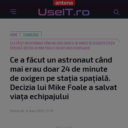
HOME
TEHNOLOGIE
CE A FĂCUT UN ASTRONAUT CÂND MAI ERAU DOAR 24 DE MINUTE DE OXIGEN PE STAȚIA
SPAȚIALĂ. DECIZIA LUI MIKE FOALE A SALVAT VIAȚA ECHIPAJULUI
Ce a făcut un astronaut când
mai erau doar 24 de minute
de oxigen pe stația spațială.
Decizia lui Mike Foale a salvat
viața echipajului
Publicat: 6 mai 2023, 11:16
RECLAMĂ