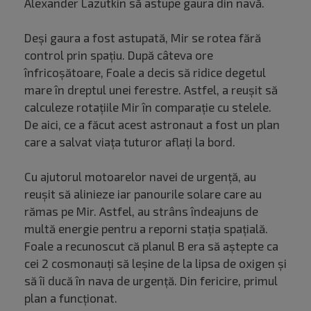
Alexander Lazutkin să astupe gaura din navă.
Deși gaura a fost astupată, Mir se rotea fără
control prin spațiu. După câteva ore
înfricoșătoare, Foale a decis să ridice degetul
mare în dreptul unei ferestre. Astfel, a reușit să
calculeze rotațiile Mir în comparație cu stelele.
De aici, ce a făcut acest astronaut a fost un plan
care a salvat viața tuturor aflați la bord.
Cu ajutorul motoarelor navei de urgență, au
reușit să alinieze iar panourile solare care au
rămas pe Mir. Astfel, au strâns îndeajuns de
multă energie pentru a reporni stația spațială.
Foale a recunoscut că planul B era să aștepte ca
cei 2 cosmonauți să leșine de la lipsa de oxigen și
să îi ducă în nava de urgență. Din fericire, primul
plan a funcționat.