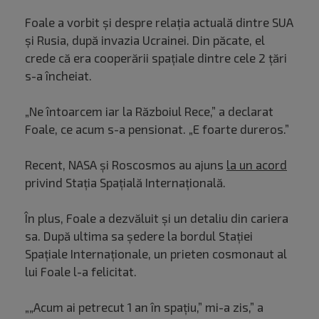
Foale a vorbit și despre relația actuală dintre SUA
și Rusia, după invazia Ucrainei. Din păcate, el
crede că era cooperării spațiale dintre cele 2 țări
s-a încheiat.
„Ne întoarcem iar la Războiul Rece,” a declarat
Foale, ce acum s-a pensionat. „E foarte dureros.”
Recent, NASA și Roscosmos au ajuns
la un acord
privind Stația Spațială Internațională.
În plus, Foale a dezvăluit și un detaliu din cariera
sa. După ultima sa ședere la bordul Stației
Spațiale Internaționale, un prieten cosmonaut al
lui Foale l-a felicitat.
„„Acum ai petrecut 1 an în spațiu,” mi-a zis,” a