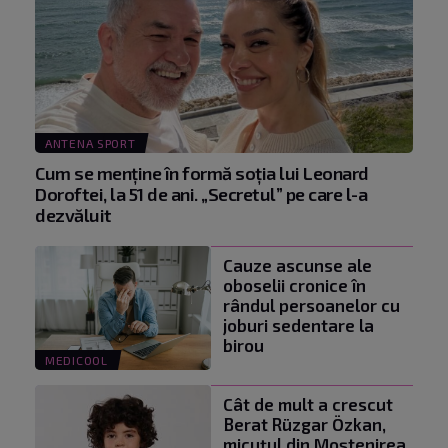
ANTENA SPORT
Cum se menţine în formă soţia lui Leonard
Doroftei, la 51 de ani. „Secretul” pe care l-a
dezvăluit
Cauze ascunse ale
oboselii cronice în
rândul persoanelor cu
joburi sedentare la
birou
MEDICOOL
Cât de mult a crescut
Berat Rüzgar Özkan,
micuțul din Moștenirea.