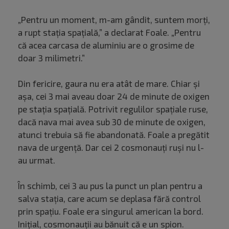
„Pentru un moment, m-am gândit, suntem morți,
a rupt stația spațială,” a declarat Foale. „Pentru
că acea carcasa de aluminiu are o grosime de
doar 3 milimetri.”
Din fericire, gaura nu era atât de mare. Chiar și
așa, cei 3 mai aveau doar 24 de minute de oxigen
pe stația spațială. Potrivit regulilor spațiale ruse,
dacă nava mai avea sub 30 de minute de oxigen,
atunci trebuia să fie abandonată. Foale a pregătit
nava de urgență. Dar cei 2 cosmonauți ruși nu l-
au urmat.
În schimb, cei 3 au pus la punct un plan pentru a
salva stația, care acum se deplasa fără control
prin spațiu. Foale era singurul american la bord.
Inițial, cosmonauții au bănuit că e un spion.