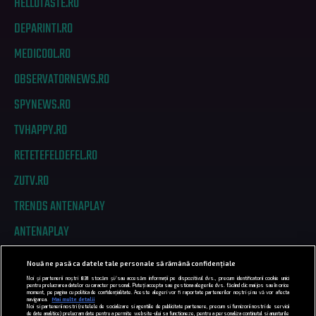
HELLOTASTE.RO
DEPARINTI.RO
MEDICOOL.RO
OBSERVATORNEWS.RO
SPYNEWS.RO
TVHAPPY.RO
RETETEFELDEFEL.RO
ZUTV.RO
TRENDS ANTENAPLAY
ANTENAPLAY
Nouă ne pasă ca datele tale personale să rămână confidențiale
PRIVACY
Noi și partenerii noștri
831
stocăm și/sau accesăm informații pe dispozitivul dvs., precum identificatorii cookie unici
pentru prelucrarea datelor cu caracter personal. Puteți accepta sau gestiona alegerile dvs. făcând clic mai jos sau în orice
moment, pe pagina cu politica de confidențialitate. Aceste alegeri vor fi raportate partenerilor noștri și nu vă vor afecta
COD DEONTOLOGIC
navigarea.
Mai multe detalii
Noi si partenerii nostri (retelele de socializare si agentiile de publicitate partenere, precum si furnizorii nostri de servicii
de date analitice) prelucram date pentru a permite website-ului sa functioneze, pentru a personaliza continutul si anunturile