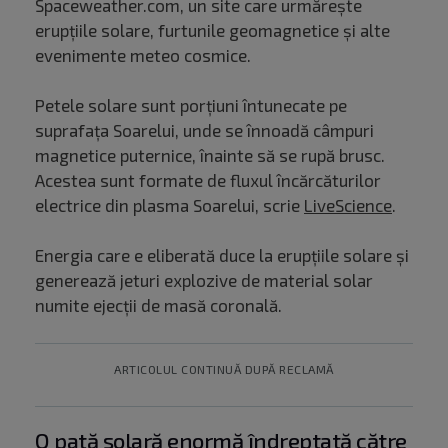
Spaceweather.com, un site care urmărește
erupțiile solare, furtunile geomagnetice și alte
evenimente meteo cosmice.
Petele solare sunt porțiuni întunecate pe
suprafața Soarelui, unde se înnoadă câmpuri
magnetice puternice, înainte să se rupă brusc.
Acestea sunt formate de fluxul încărcăturilor
electrice din plasma Soarelui, scrie
LiveScience
.
Energia care e eliberată duce la erupțiile solare și
generează jeturi explozive de material solar
numite ejecții de masă coronală.
ARTICOLUL CONTINUĂ DUPĂ RECLAMĂ
O pată solară enormă îndreptată către