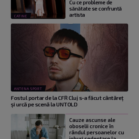
Cu ce probleme de
sănătate se confruntă
artista
CATINE
ANTENA SPORT
Fostul portar de la CFR Cluj s-a făcut cântăreţ
şi urcă pe scenă la UNTOLD
Cauze ascunse ale
oboselii cronice în
rândul persoanelor cu
joburi sedentare la