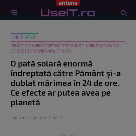
HOME
NATURĂ
O PATĂ SOLARĂ ENORMĂ ÎNDREPTATĂ CĂTRE PĂMÂNT ȘI-A DUBLAT MĂRIMEA ÎN 24
DE ORE. CE EFECTE AR PUTEA AVEA PE PLANETĂ
O pată solară enormă
îndreptată către Pământ și-a
dublat mărimea în 24 de ore.
Ce efecte ar putea avea pe
planetă
Publicat: 24 iunie 2022, 12:46
RECLAMĂ