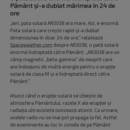
Pământ și-a dublat mărimea în 24 de
ore
„Ieri, pata solară AR3038 era mare. Azi, e enormă.
Pata solară care crește rapid și-a dublat
dimensiunea în doar 24 de ore,” relatează
Spaceweather.com
despre AR3038, o pată solară
enormă îndreptată către Pământ. „AR3038 are un
câmp magnetic „beta-gamma” de neoprit care
are îndeajuns de multă energie pentru o erupție
solară de clasa M și e îndreptată direct către
Pământ.”
Atunci când o erupție solară se izbește de
atmosfera Pământului, razele X ale erupției și
radiația ultravioletă ionizează atomii. Ca urmare,
undele radio nu se mai pot propaga la fel. Astfel
de evenimente au loc în zonele de pe Pământ