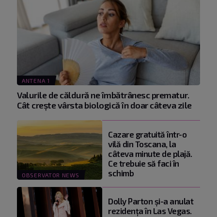
ANTENA 1
Valurile de căldură ne îmbătrânesc prematur.
Cât crește vârsta biologică în doar câteva zile
Cazare gratuită într-o
vilă din Toscana, la
câteva minute de plajă.
Ce trebuie să faci în
schimb
OBSERVATOR NEWS
Dolly Parton și-a anulat
rezidența în Las Vegas.