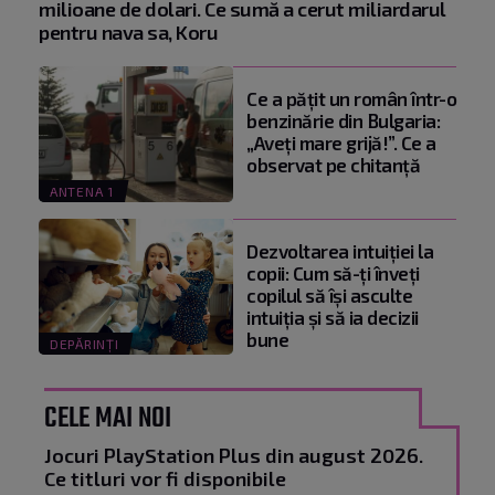
milioane de dolari. Ce sumă a cerut miliardarul
pentru nava sa, Koru
Ce a pățit un român într-o
benzinărie din Bulgaria:
„Aveți mare grijă!”. Ce a
observat pe chitanță
ANTENA 1
Dezvoltarea intuiției la
copii: Cum să-ți înveți
copilul să își asculte
intuiția și să ia decizii
bune
DEPĂRINȚI
CELE MAI NOI
Jocuri PlayStation Plus din august 2026.
Ce titluri vor fi disponibile