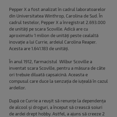
Pepper X a fost analizat în cadrul laboratoarelor
din Universitatea Winthrop, Carolina de Sud. În
cadrul testelor, Pepper X a înregistrat 2.693.000
de unități pe scara Scoville. Adică are cu
aproximativ 1 milion de unități peste cealaltă
inovație a lui Currie, ardeiul Carolina Reaper.
Acesta are 1.641.183 de unități.
În anul 1912, farmacistul Wilbur Scoville a
inventat scara Scoville, pentru a măsura de câte
ori trebuie diluată capsaicină. Aceasta e
compusul care duce la senzația de iuțeală în cazul
ardeilor.
După ce Currie a reușit să renunțe la dependența
de alcool și droguri, a început să crească soiuri
de ardei drept hobby. Astfel, a ajuns să creeze 2