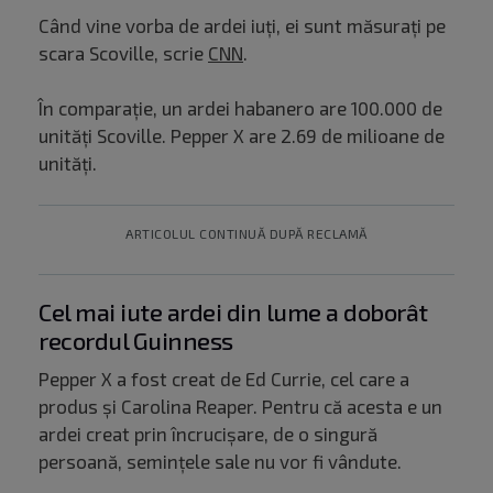
Când vine vorba de ardei iuți, ei sunt măsurați pe
scara Scoville, scrie
CNN
.
În comparație, un ardei habanero are 100.000 de
unități Scoville. Pepper X are 2.69 de milioane de
unități.
ARTICOLUL CONTINUĂ DUPĂ RECLAMĂ
Cel mai iute ardei din lume a doborât
recordul Guinness
Pepper X a fost creat de Ed Currie, cel care a
produs și Carolina Reaper. Pentru că acesta e un
ardei creat prin încrucișare, de o singură
persoană, semințele sale nu vor fi vândute.