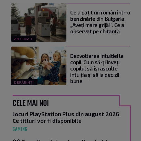
Ce a pățit un român într-o
benzinărie din Bulgaria:
„Aveți mare grijă!”. Ce a
observat pe chitanță
ANTENA 1
Dezvoltarea intuiției la
copii: Cum să-ți înveți
copilul să își asculte
intuiția și să ia decizii
bune
DEPĂRINȚI
CELE MAI NOI
Jocuri PlayStation Plus din august 2026.
Ce titluri vor fi disponibile
GAMING