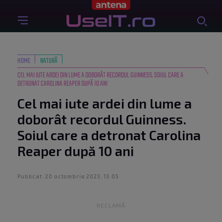
HOME
NATURĂ
CEL MAI IUTE ARDEI DIN LUME A DOBORÂT RECORDUL GUINNESS. SOIUL CARE A
DETRONAT CAROLINA REAPER DUPĂ 10 ANI
Cel mai iute ardei din lume a
doborât recordul Guinness.
Soiul care a detronat Carolina
Reaper după 10 ani
Publicat: 20 octombrie 2023, 13:05
RECLAMĂ