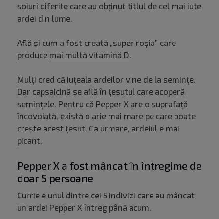
soiuri diferite care au obținut titlul de cel mai iute
ardei din lume.
Află și cum a fost creată „super roșia” care
produce
mai multă vitamină D
.
Mulți cred că iuțeala ardeilor vine de la semințe.
Dar capsaicină se află în țesutul care acoperă
semințele. Pentru că Pepper X are o suprafață
încovoiată, există o arie mai mare pe care poate
crește acest țesut. Ca urmare, ardeiul e mai
picant.
Pepper X a fost mâncat în întregime de
doar 5 persoane
Currie e unul dintre cei 5 indivizi care au mâncat
un ardei Pepper X întreg până acum.