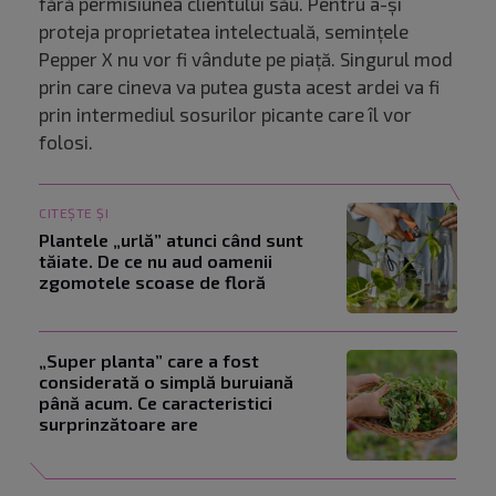
fără permisiunea clientului său. Pentru a-și
proteja proprietatea intelectuală, semințele
Pepper X nu vor fi vândute pe piață. Singurul mod
prin care cineva va putea gusta acest ardei va fi
prin intermediul sosurilor picante care îl vor
folosi.
CITEȘTE ȘI
Plantele „urlă” atunci când sunt
tăiate. De ce nu aud oamenii
zgomotele scoase de floră
„Super planta” care a fost
considerată o simplă buruiană
până acum. Ce caracteristici
surprinzătoare are