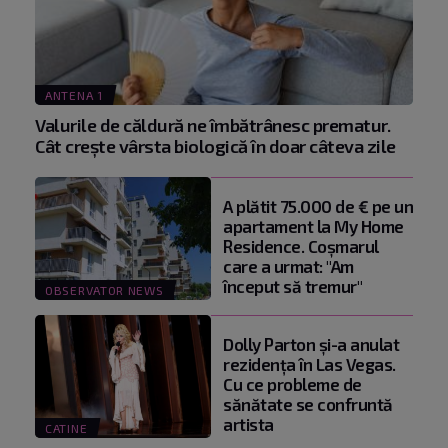
ANTENA 1
Valurile de căldură ne îmbătrânesc prematur.
Cât crește vârsta biologică în doar câteva zile
A plătit 75.000 de € pe un
apartament la My Home
Residence. Coşmarul
care a urmat: "Am
început să tremur"
OBSERVATOR NEWS
Dolly Parton și-a anulat
rezidența în Las Vegas.
Cu ce probleme de
sănătate se confruntă
artista
CATINE