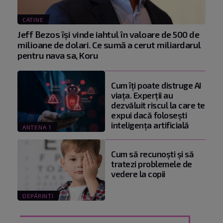
CATINE
Jeff Bezos își vinde iahtul în valoare de 500 de
milioane de dolari. Ce sumă a cerut miliardarul
pentru nava sa, Koru
Cum îți poate distruge AI
viața. Experții au
dezvăluit riscul la care te
expui dacă folosești
inteligența artificială
ANTENA 1
Cum să recunoști și să
tratezi problemele de
vedere la copii
DEPĂRINȚI