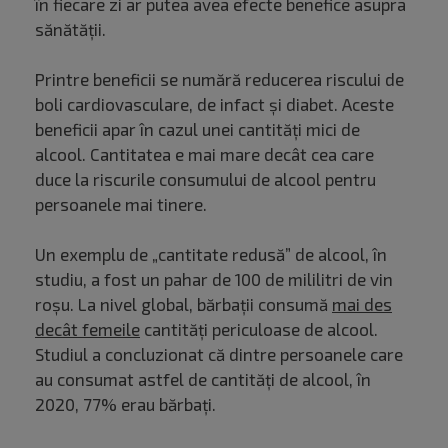
în fiecare zi ar putea avea efecte benefice asupra
sănătății.
Printre beneficii se numără reducerea riscului de
boli cardiovasculare, de infact și diabet. Aceste
beneficii apar în cazul unei cantități mici de
alcool. Cantitatea e mai mare decât cea care
duce la riscurile consumului de alcool pentru
persoanele mai tinere.
Un exemplu de „cantitate redusă” de alcool, în
studiu, a fost un pahar de 100 de mililitri de vin
roșu. La nivel global, bărbații consumă
mai des
decât femeile
cantități periculoase de alcool.
Studiul a concluzionat că dintre persoanele care
au consumat astfel de cantități de alcool, în
2020, 77% erau bărbați.