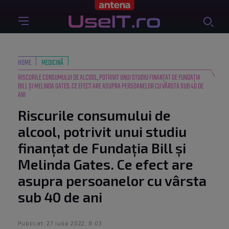
HOME
MEDICINĂ
RISCURILE CONSUMULUI DE ALCOOL, POTRIVIT UNUI STUDIU FINANȚAT DE FUNDAȚIA
BILL ȘI MELINDA GATES. CE EFECT ARE ASUPRA PERSOANELOR CU VÂRSTA SUB 40 DE
ANI
Riscurile consumului de
alcool, potrivit unui studiu
finanțat de Fundația Bill și
Melinda Gates. Ce efect are
asupra persoanelor cu vârsta
sub 40 de ani
Publicat: 27 iulie 2022, 8:03