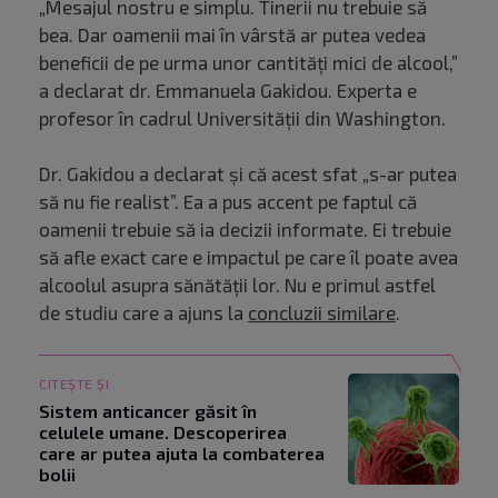
„Mesajul nostru e simplu. Tinerii nu trebuie să
bea. Dar oamenii mai în vârstă ar putea vedea
beneficii de pe urma unor cantități mici de alcool,”
a declarat dr. Emmanuela Gakidou. Experta e
profesor în cadrul Universității din Washington.
Dr. Gakidou a declarat și că acest sfat „s-ar putea
să nu fie realist”. Ea a pus accent pe faptul că
oamenii trebuie să ia decizii informate. Ei trebuie
să afle exact care e impactul pe care îl poate avea
alcoolul asupra sănătății lor. Nu e primul astfel
de studiu care a ajuns la
concluzii similare
.
CITEȘTE ȘI
Sistem anticancer găsit în
celulele umane. Descoperirea
care ar putea ajuta la combaterea
bolii