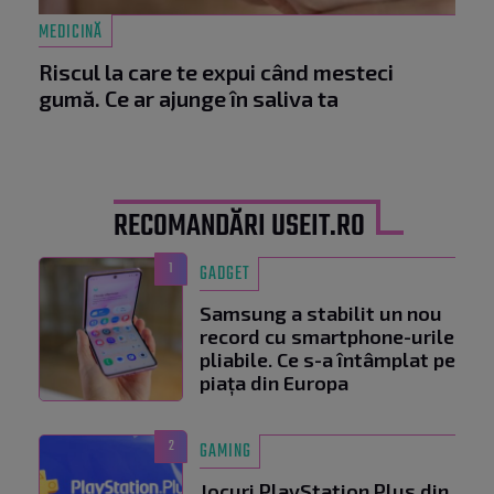
MEDICINĂ
Riscul la care te expui când mesteci
gumă. Ce ar ajunge în saliva ta
RECOMANDĂRI USEIT.RO
1
GADGET
Samsung a stabilit un nou
record cu smartphone-urile
pliabile. Ce s-a întâmplat pe
piața din Europa
2
GAMING
Jocuri PlayStation Plus din