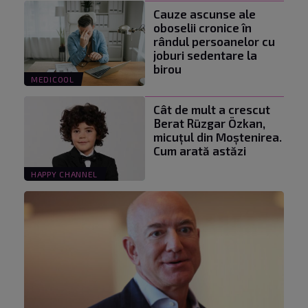
Cauze ascunse ale
oboselii cronice în
rândul persoanelor cu
joburi sedentare la
birou
MEDICOOL
Cât de mult a crescut
Berat Rüzgar Özkan,
micuțul din Moștenirea.
Cum arată astăzi
HAPPY CHANNEL