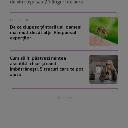
de vin roșu sau 2.5 linguri de bere.
CITEȘTE ȘI
De ce ciupesc țântarii unii oameni
mai mult decât alții. Răspunsul
experților
Cum să îți păstrezi mintea
ascuțită, chiar și când
îmbătrânești. 5 trucuri care te pot
ajuta
RECLAMĂ