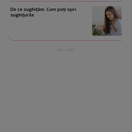
De ce sughițăm. Cum poți opri
sughițurile
RECLAMĂ