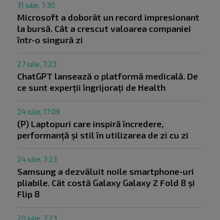
31 iulie, 7:30
Microsoft a doborât un record impresionant
la bursă. Cât a crescut valoarea companiei
într-o singură zi
27 iulie, 7:23
ChatGPT lansează o platformă medicală. De
ce sunt experții îngrijorați de Health
24 iulie, 17:09
(P) Laptopuri care inspiră încredere,
performanță și stil în utilizarea de zi cu zi
24 iulie, 7:23
Samsung a dezvăluit noile smartphone-uri
pliabile. Cât costă Galaxy Galaxy Z Fold 8 și
Flip 8
20 iulie, 7:23