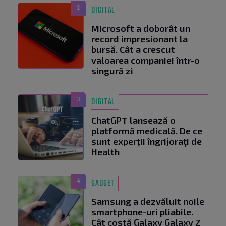
2
DIGITAL
Microsoft a doborât un
record impresionant la
bursă. Cât a crescut
valoarea companiei într-o
singură zi
3
DIGITAL
ChatGPT lansează o
platformă medicală. De ce
sunt experții îngrijorați de
Health
4
GADGET
Samsung a dezvăluit noile
smartphone-uri pliabile.
Cât costă Galaxy Galaxy Z