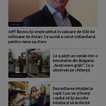
CATINE
Jeff Bezos își vinde iahtul în valoare de 500 de
milioane de dolari. Ce sumă a cerut miliardarul
pentru nava sa, Koru
Ce a pățit un român într-o
benzinărie din Bulgaria:
„Aveți mare grijă!”. Ce a
observat pe chitanță
ANTENA 1
Dezvoltarea intuiției la
copii: Cum să-ți înveți
copilul să își asculte
intuiția și să ia decizii