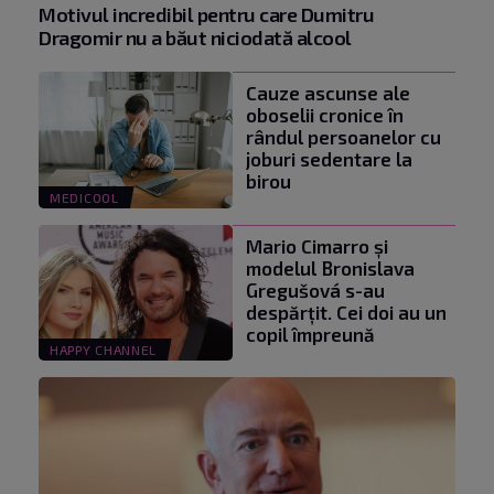
Motivul incredibil pentru care Dumitru
Dragomir nu a băut niciodată alcool
Cauze ascunse ale
oboselii cronice în
rândul persoanelor cu
joburi sedentare la
birou
MEDICOOL
Mario Cimarro și
modelul Bronislava
Gregušová s-au
despărțit. Cei doi au un
copil împreună
HAPPY CHANNEL