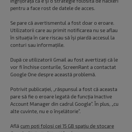
îngrijorață că e și o strategie folosită de hackeri
pentru a face rost de datele de acces.
Se pare că avertismentul a fost doar o eroare.
Utilizatorii care au primit notificarea nu se aflau
în situația în care riscau să își piardă accesul la
conturi sau informațiile.
După ce utilizatorii Gmail au fost avertizați că le
vor fi închise conturile, ScreenRant a contactat
Google One despre această problemă.
Potrivit publicației, „răspunsul a fost că aceasta
pare să fie o eroare legată de funcția Inactive
Account Manager din cadrul Google”. În plus, „cu
alte cuvinte, nu e o înșelătorie”.
Află
cum poți folosi cei 15 GB spațiu de stocare