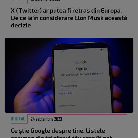
X (Twitter) ar putea fi retras din Europa.
De ce ia în considerare Elon Musk această
decizie
DIGITAL
24 septembrie 2023
Ce știe Google despre tine. Listele
ascunse din telefonul tău care îți pot