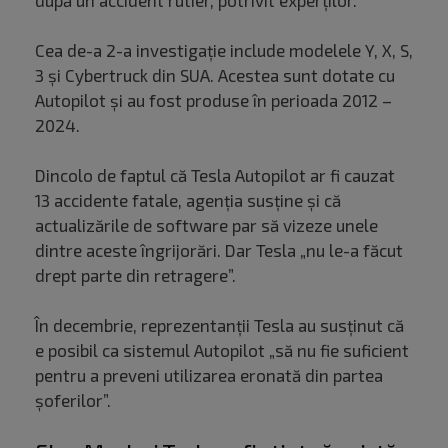
după un accident rutier, potrivit experților.
Cea de-a 2-a investigație include modelele Y, X, S,
3 și Cybertruck din SUA. Acestea sunt dotate cu
Autopilot și au fost produse în perioada 2012 –
2024.
Dincolo de faptul că Tesla Autopilot ar fi cauzat
13 accidente fatale, agenția susține și că
actualizările de software par să vizeze unele
dintre aceste îngrijorări. Dar Tesla „nu le-a făcut
drept parte din retragere”.
În decembrie, reprezentanții Tesla au susținut că
e posibil ca sistemul Autopilot „să nu fie suficient
pentru a preveni utilizarea eronată din partea
șoferilor”.