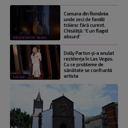
Comuna din România
unde zeci de familii
trăiesc fără curent.
Chisăliţă: "E un flagel
absurd"
OBSERVATOR NEWS
Dolly Parton și-a anulat
rezidența în Las Vegas.
Cu ce probleme de
sănătate se confruntă
artista
CATINE