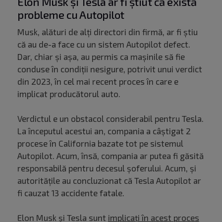
Elon Musk și Tesla ar fi știut că există
probleme cu Autopilot
Musk, alături de alți directori din firmă, ar fi știu
că au de-a face cu un sistem Autopilot defect.
Dar, chiar și așa, au permis ca mașinile să fie
conduse în condiții nesigure, potrivit unui verdict
din 2023, în cel mai recent proces în care e
implicat producătorul auto.
Verdictul e un obstacol considerabil pentru Tesla.
La începutul acestui an, compania a câștigat 2
procese în California bazate tot pe sistemul
Autopilot. Acum, însă, compania ar putea fi găsită
responsabilă pentru decesul șoferului. Acum, și
autoritățile au concluzionat că Tesla Autopilot ar
fi cauzat 13 accidente fatale.
Elon Musk și Tesla sunt
implicați în acest proces