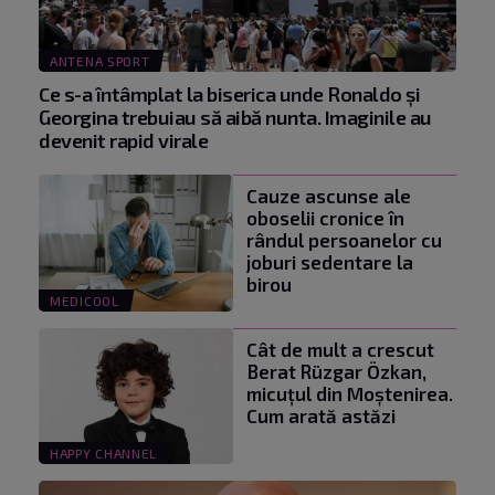
ANTENA SPORT
Ce s-a întâmplat la biserica unde Ronaldo şi
Georgina trebuiau să aibă nunta. Imaginile au
devenit rapid virale
Cauze ascunse ale
oboselii cronice în
rândul persoanelor cu
joburi sedentare la
birou
MEDICOOL
Cât de mult a crescut
Berat Rüzgar Özkan,
micuțul din Moștenirea.
Cum arată astăzi
HAPPY CHANNEL