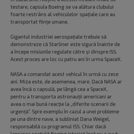
testare, capsula Boeing se va alătura clubului
foarte restrâns al vehiculelor spaţiale care au
transportat fiinţe umane.
Gigantul industriei aerospaţiale trebuie să
demonstreze că Starliner este sigură înainte de
a începe misiunile regulate către şi dinspre ISS.
Acest proces are loc cu patru ani în urma SpaceX.
NASA a comandat acest vehicul în urmă cu zece
ani. Miza este, de asemenea, mare. Dacă NASA ar
avea încă o capsulă, pe lângă cea a SpaceX,
pentru a transporta astronauţii americani ar
avea o mai bună reacţie la „diferite scenarii de
urgenţă”. Spre exemplu în cazul a unei probleme
pe una dintre nave, a subliniat Dana Weigel,
responsabilă cu programul ISS. Chiar dacă
lansarea spațială Boeing istorică încă nu a avut