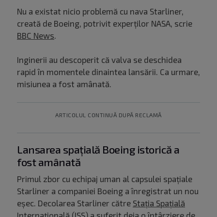
Nu a existat nicio problemă cu nava Starliner,
creată de Boeing, potrivit experților NASA, scrie
BBC News
.
Inginerii au descoperit că valva se deschidea
rapid în momentele dinaintea lansării. Ca urmare,
misiunea a fost amânată.
ARTICOLUL CONTINUĂ DUPĂ RECLAMĂ
Lansarea spațială Boeing istorică a
fost amânată
Primul zbor cu echipaj uman al capsulei spaţiale
Starliner a companiei Boeing a înregistrat un nou
eşec. Decolarea Starliner către
Staţia Spaţială
Internaţională
(ISS) a suferit deja o întârziere de