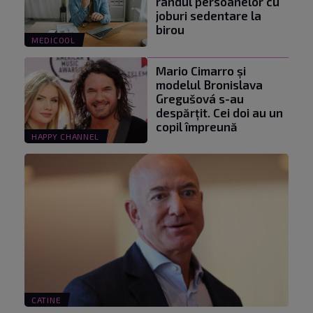
rândul persoanelor cu
joburi sedentare la
birou
MEDICOOL
Mario Cimarro și
modelul Bronislava
Gregušová s-au
despărțit. Cei doi au un
copil împreună
HAPPY CHANNEL
CATINE