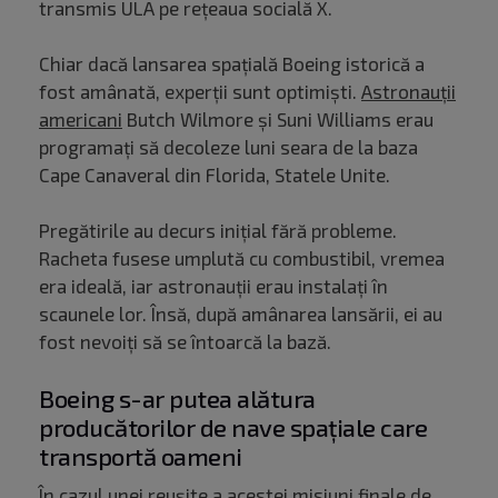
transmis ULA pe reţeaua socială X.
Chiar dacă lansarea spațială Boeing istorică a
fost amânată, experții sunt optimiști.
Astronauţii
americani
Butch Wilmore şi Suni Williams erau
programaţi să decoleze luni seara de la baza
Cape Canaveral din Florida, Statele Unite.
Pregătirile au decurs iniţial fără probleme.
Racheta fusese umplută cu combustibil, vremea
era ideală, iar astronauţii erau instalaţi în
scaunele lor. Însă, după amânarea lansării, ei au
fost nevoiţi să se întoarcă la bază.
Boeing s-ar putea alătura
producătorilor de nave spațiale care
transportă oameni
În cazul unei reuşite a acestei misiuni finale de