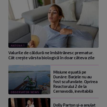
ANTENA 1
Valurile de căldură ne îmbătrânesc prematur.
Cât crește vârsta biologică în doar câteva zile
Misiune eșuată pe
Dunăre: Barjele nu au
fost scufundate. Oprirea
Reactorului 2 de la
Cernavodă, inevitabilă
OBSERVATOR NEWS
Dolly Parton și-a anulat