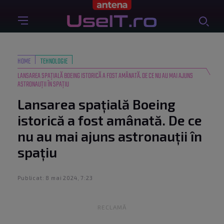
HOME
TEHNOLOGIE
LANSAREA SPAȚIALĂ BOEING ISTORICĂ A FOST AMÂNATĂ. DE CE NU AU MAI AJUNS
ASTRONAUȚII ÎN SPAȚIU
Lansarea spațială Boeing
istorică a fost amânată. De ce
nu au mai ajuns astronauții în
spațiu
Publicat: 8 mai 2024, 7:23
RECLAMĂ