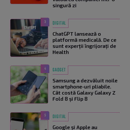
singură zi
3
DIGITAL
ChatGPT lansează o
platformă medicală. De ce
sunt experții îngrijorați de
Health
4
GADGET
Samsung a dezvăluit noile
smartphone-uri pliabile.
Cât costă Galaxy Galaxy Z
Fold 8 și Flip 8
5
DIGITAL
Google și Apple au