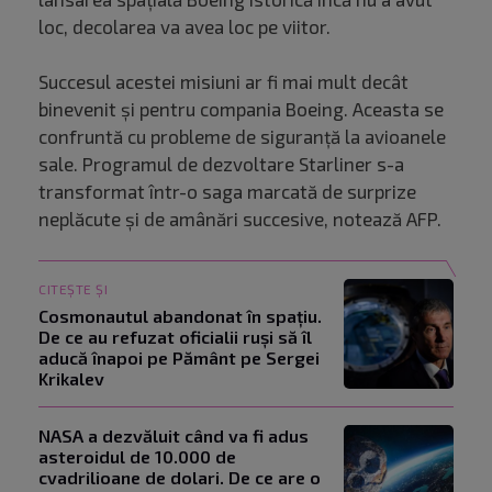
loc, decolarea va avea loc pe viitor.
Succesul acestei misiuni ar fi mai mult decât
binevenit şi pentru compania Boeing. Aceasta se
confruntă cu probleme de siguranţă la avioanele
sale. Programul de dezvoltare Starliner s-a
transformat într-o saga marcată de surprize
neplăcute şi de amânări succesive, notează AFP.
CITEȘTE ȘI
Cosmonautul abandonat în spațiu.
De ce au refuzat oficialii ruși să îl
aducă înapoi pe Pământ pe Sergei
Krikalev
NASA a dezvăluit când va fi adus
asteroidul de 10.000 de
cvadrilioane de dolari. De ce are o