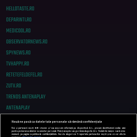
HELLOTASTE.RO
DEPARINTI.RO
MEDICOOL.RO
OBSERVATORNEWS.RO
SPYNEWS.RO
TVHAPPY.RO
RETETEFELDEFEL.RO
ZUTV.RO
TRENDS ANTENAPLAY
ANTENAPLAY
Nouă ne pasă ca datele tale personale să rămână confidențiale
PRIVACY
Noi și partenerii noștri
831
stocăm și/sau accesăm informații pe dispozitivul dvs., precum identificatorii cookie unici
pentru prelucrarea datelor cu caracter personal. Puteți accepta sau gestiona alegerile dvs. făcând clic mai jos sau în orice
moment, pe pagina cu politica de confidențialitate. Aceste alegeri vor fi raportate partenerilor noștri și nu vă vor afecta
navigarea.
Mai multe detalii