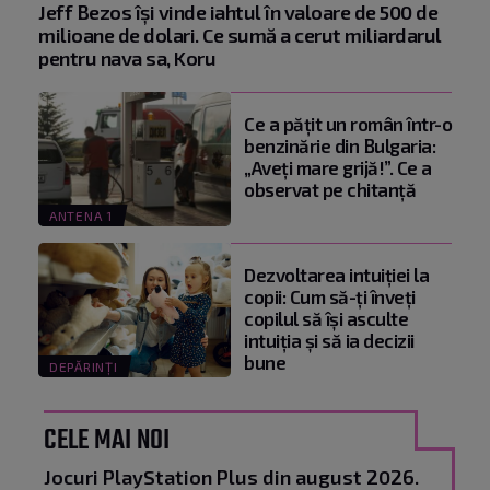
Jeff Bezos își vinde iahtul în valoare de 500 de
milioane de dolari. Ce sumă a cerut miliardarul
pentru nava sa, Koru
Ce a pățit un român într-o
benzinărie din Bulgaria:
„Aveți mare grijă!”. Ce a
observat pe chitanță
ANTENA 1
Dezvoltarea intuiției la
copii: Cum să-ți înveți
copilul să își asculte
intuiția și să ia decizii
bune
DEPĂRINȚI
CELE MAI NOI
Jocuri PlayStation Plus din august 2026.