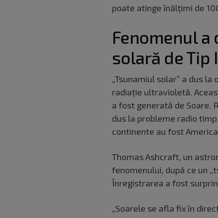
poate atinge înălțimi de 10
Fenomenul a d
solară de Tip I
„Tsunamiul solar” a dus la o
radiație ultravioletă. Acea
a fost generată de Soare. R
dus la probleme radio timp
continente au fost America
Thomas Ashcraft, un astron
fenomenului, după ce un „t
Înregistrarea a fost surpri
„Soarele se afla fix în dire