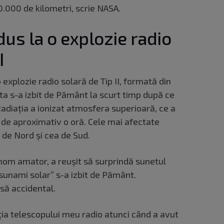
0.000 de kilometri, scrie NASA.
us la o explozie radio
I
 explozie radio solară de Tip II, formată din
sta s-a izbit de Pământ la scurt timp după ce
adiația a ionizat atmosfera superioară, ce a
 de aproximativ o oră. Cele mai afectate
 de Nord și cea de Sud.
om amator, a reușit să surprindă sunetul
sunami solar” s-a izbit de Pământ.
nsă accidental.
cția telescopului meu radio atunci când a avut