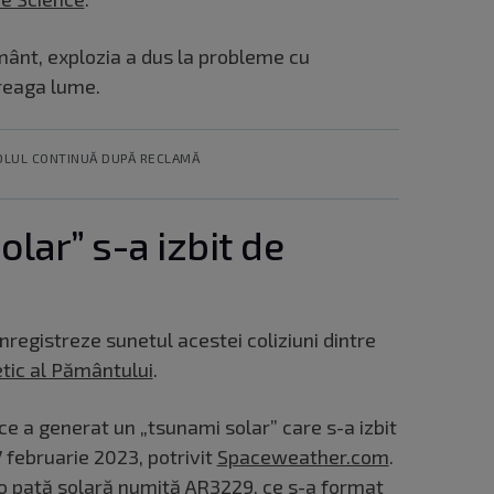
mânt, explozia a dus la probleme cu
treaga lume.
OLUL CONTINUĂ DUPĂ RECLAMĂ
lar” s-a izbit de
nregistreze sunetul acestei coliziuni dintre
ic al Pământului
.
 ce a generat un „tsunami solar” care s-a izbit
 februarie 2023, potrivit
Spaceweather.com
.
 o pată solară numită AR3229, ce s-a format