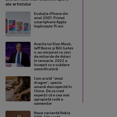
ale artistului
Evoluția iPhone din
anul 2007. Primul
smartphone Apple
împlinește 15 ani
Averile lui Elon Musk,
Jeff Bezos și Bill Gates
s-au micșorat cu zeci
de miliarde de dolari
în ianuarie. 2022 a
început cu o scădere
semnificativă
Cum arată ”omul
dragon”, specia
umană descoperită în
China. De ce cred
experții că e cea mai
apropiată rudă a
oamenilor
Noua variantă Nokia
6310. Cât costă