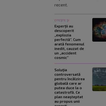
recent.
CITEȘTE ȘI
Experții au
descoperit
„explozia
perfectă”. Cum
arată fenomenul
inedit, cauzat de
un „accident
cosmic”
Soluția
controversată
pentru încălzirea
globală care ar
putea duce la o
catastrofă. Ce
plan neașteptat
au propus unii
experți