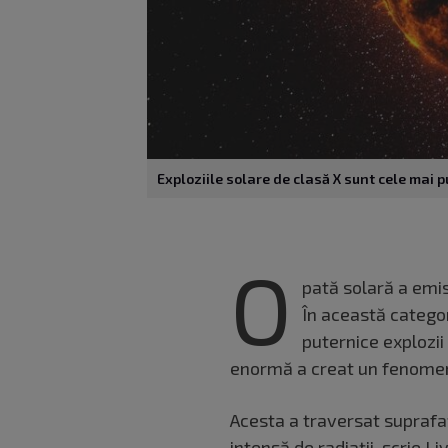
Exploziile solare de clasă X sunt cele mai 
O
pată solară a emis
În această categor
puternice explozii
enormă a creat un fenomen 
Acesta a traversat suprafaț
intensă de radiații, scrie
Li