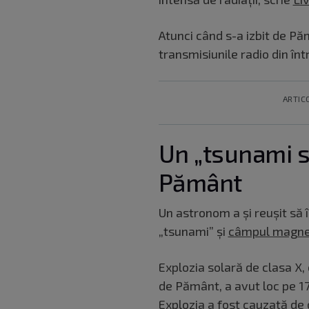
Atunci când s-a izbit de Pă
transmisiunile radio din în
ARTIC
Un „tsunami so
Pământ
Un astronom a și reușit să î
„tsunami” și
câmpul magnet
Explozia solară de clasa X,
de Pământ, a avut loc pe 17
Explozia a fost cauzată de