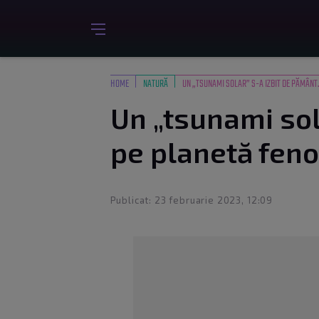
HOME
NATURĂ
UN „TSUNAMI SOLAR” S-A IZBIT DE PĂMÂNT.
Un „tsunami sol
pe planetă feno
Publicat: 23 februarie 2023, 12:09