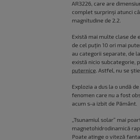
AR3226, care are dimensiun
complet surprinși atunci câ
magnitudine de 2.2.
Există mai multe clase de ex
de cel puțin 10 ori mai put
au categorii separate, de la 
există nicio subcategorie,
puternice
. Astfel, nu se ș
Explozia a dus la o undă de
fenomen care nu a fost obse
acum s-a izbit de Pământ.
„Tsunamiul solar” mai poar
magnetohidrodinamică rapid
Poate atinge o viteză fanta