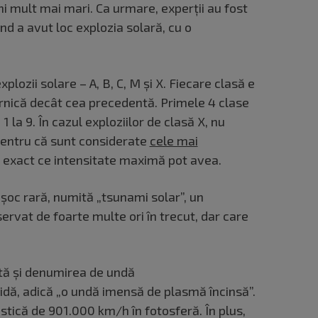
i mult mai mari. Ca urmare, experții au fost
nd a avut loc explozia solară, cu o
plozii solare – A, B, C, M și X. Fiecare clasă e
ernică decât cea precedentă. Primele 4 clase
1 la 9. În cazul exploziilor de clasă X, nu
 pentru că sunt considerate
cele mai
tie exact ce intensitate maximă pot avea.
 șoc rară, numită „tsunami solar”, un
rvat de foarte multe ori în trecut, dar care
tă și denumirea de undă
ă, adică „o undă imensă de plasmă încinsă”.
stică de 901.000 km/h în fotosferă. În plus,