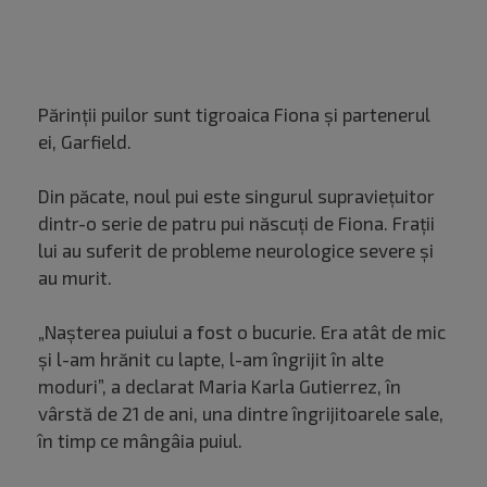
Părinţii puilor sunt tigroaica Fiona şi partenerul
ei, Garfield.
Din păcate, noul pui este singurul supravieţuitor
dintr-o serie de patru pui născuţi de Fiona. Fraţii
lui au suferit de probleme neurologice severe şi
au murit.
„Naşterea puiului a fost o bucurie. Era atât de mic
şi l-am hrănit cu lapte, l-am îngrijit în alte
moduri”, a declarat Maria Karla Gutierrez, în
vârstă de 21 de ani, una dintre îngrijitoarele sale,
în timp ce mângâia puiul.