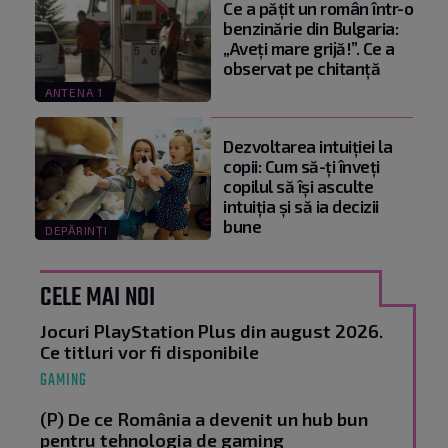
Ce a pățit un român într-o
benzinărie din Bulgaria:
„Aveți mare grijă!”. Ce a
observat pe chitanță
ANTENA 1
Dezvoltarea intuiției la
copii: Cum să-ți înveți
copilul să își asculte
intuiția și să ia decizii
bune
DEPĂRINȚI
CELE MAI NOI
Jocuri PlayStation Plus din august 2026.
Ce titluri vor fi disponibile
GAMING
(P) De ce România a devenit un hub bun
pentru tehnologia de gaming