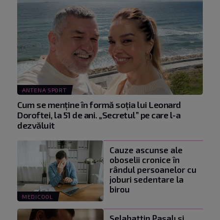
ANTENA SPORT
Cum se menţine în formă soţia lui Leonard
Doroftei, la 51 de ani. „Secretul” pe care l-a
dezvăluit
Cauze ascunse ale
oboselii cronice în
rândul persoanelor cu
joburi sedentare la
birou
MEDICOOL
Selahattin Paşalı și