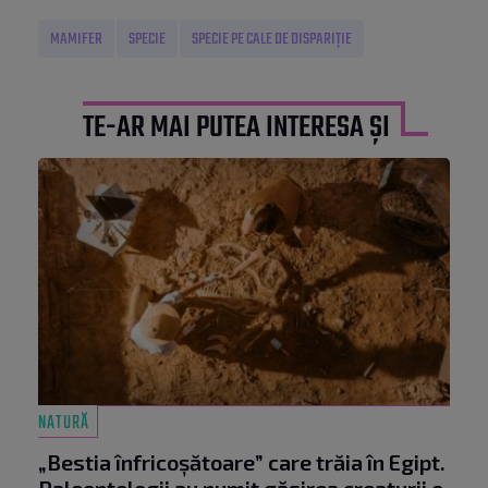
MAMIFER
SPECIE
SPECIE PE CALE DE DISPARIȚIE
TE-AR MAI PUTEA INTERESA ȘI
NATURĂ
„Bestia înfricoșătoare” care trăia în Egipt.
Paleontologii au numit găsirea creaturii o