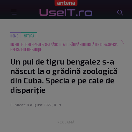
HOME
NATURĂ
UN PUI DE TIGRU BENGALEZ S-A NĂSCUT LA O GRĂDINĂ ZOOLOGICĂ DIN CUBA. SPECIA
E PE CALE DE DISPARIȚIE
Un pui de tigru bengalez s-a
născut la o grădină zoologică
din Cuba. Specia e pe cale de
dispariție
Publicat: 8 august 2022, 8:19
RECLAMĂ