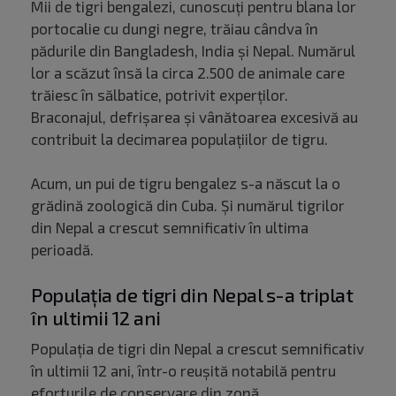
Mii de tigri bengalezi, cunoscuţi pentru blana lor
portocalie cu dungi negre, trăiau cândva în
pădurile din Bangladesh, India şi Nepal. Numărul
lor a scăzut însă la circa 2.500 de animale care
trăiesc în sălbatice, potrivit experţilor.
Braconajul, defrişarea şi vânătoarea excesivă au
contribuit la decimarea populaţiilor de tigru.
Acum, un pui de tigru bengalez s-a născut la o
grădină zoologică din Cuba. Și numărul tigrilor
din Nepal a crescut semnificativ în ultima
perioadă.
Populația de tigri din Nepal s-a triplat
în ultimii 12 ani
Populația de tigri din Nepal a crescut semnificativ
în ultimii 12 ani, într-o reușită notabilă pentru
eforturile de conservare din zonă.