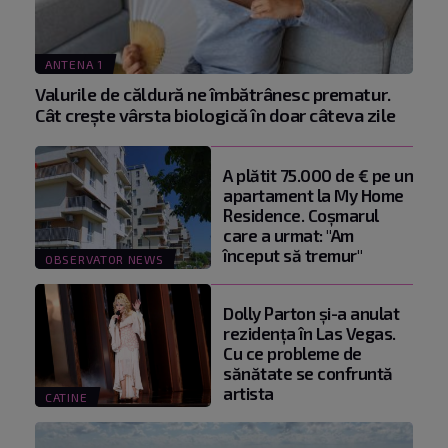
ANTENA 1
Valurile de căldură ne îmbătrânesc prematur.
Cât crește vârsta biologică în doar câteva zile
A plătit 75.000 de € pe un
apartament la My Home
Residence. Coşmarul
care a urmat: "Am
început să tremur"
OBSERVATOR NEWS
Dolly Parton și-a anulat
rezidența în Las Vegas.
Cu ce probleme de
sănătate se confruntă
artista
CATINE