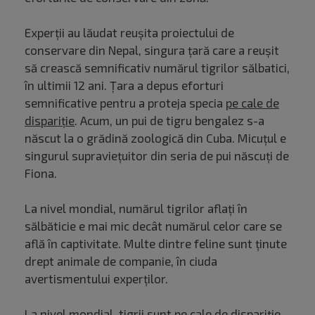
Experții au lăudat reușita proiectului de
conservare din Nepal, singura țară care a reușit
să crească semnificativ numărul tigrilor sălbatici,
în ultimii 12 ani. Țara a depus eforturi
semnificative pentru a proteja specia
pe cale de
dispariție
. Acum, un pui de tigru bengalez s-a
născut la o grădină zoologică din Cuba. Micuțul e
singurul supraviețuitor din seria de pui născuți de
Fiona.
La nivel mondial, numărul tigrilor aflați în
sălbăticie e mai mic decât numărul celor care se
află în captivitate. Multe dintre feline sunt ținute
drept animale de companie, în ciuda
avertismentului experților.
La nivel mondial, tigrii sunt pe cale de dispariție.