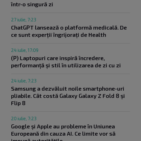
într-o singură zi
27 iulie, 7:23
ChatGPT lansează o platformă medicală. De
ce sunt experții îngrijorați de Health
24 iulie, 17:09
(P) Laptopuri care inspiră încredere,
performanță și stil în utilizarea de zi cu zi
24 iulie, 7:23
Samsung a dezvăluit noile smartphone-uri
pliabile. Cât costă Galaxy Galaxy Z Fold 8 și
Flip 8
20 iulie, 7:23
Google și Apple au probleme în Uniunea
Europeană din cauza AI. Ce limite vor să
impună autoritățile