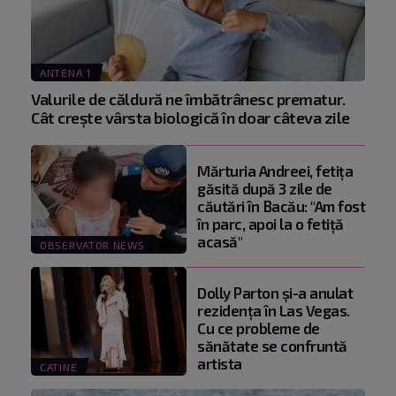
ANTENA 1
Valurile de căldură ne îmbătrânesc prematur.
Cât crește vârsta biologică în doar câteva zile
Mărturia Andreei, fetiţa
găsită după 3 zile de
căutări în Bacău: "Am fost
în parc, apoi la o fetiţă
acasă"
OBSERVATOR NEWS
Dolly Parton și-a anulat
rezidența în Las Vegas.
Cu ce probleme de
sănătate se confruntă
artista
CATINE