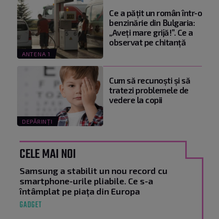
Ce a pățit un român într-o
benzinărie din Bulgaria:
„Aveți mare grijă!”. Ce a
observat pe chitanță
ANTENA 1
Cum să recunoști și să
tratezi problemele de
vedere la copii
DEPĂRINȚI
CELE MAI NOI
Samsung a stabilit un nou record cu
smartphone-urile pliabile. Ce s-a
întâmplat pe piața din Europa
GADGET