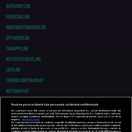
DEPARINTI.RO
MEDICOOL.RO
OBSERVATORNEWS.RO
SPYNEWS.RO
TVHAPPY.RO
RETETEFELDEFEL.RO
ZUTV.RO
TRENDS ANTENAPLAY
ANTENAPLAY
Nouă ne pasă ca datele tale personale să rămână confidențiale
PRIVACY
Noi și partenerii noștri
831
stocăm și/sau accesăm informații pe dispozitivul dvs., precum identificatorii cookie unici
pentru prelucrarea datelor cu caracter personal. Puteți accepta sau gestiona alegerile dvs. făcând clic mai jos sau în orice
moment, pe pagina cu politica de confidențialitate. Aceste alegeri vor fi raportate partenerilor noștri și nu vă vor afecta
COD DEONTOLOGIC
navigarea.
Mai multe detalii
Noi si partenerii nostri (retelele de socializare si agentiile de publicitate partenere, precum si furnizorii nostri de servicii
de date analitice) prelucram date pentru a permite website-ului sa functioneze, pentru a personaliza continutul si anunturile
TERMENI ȘI CONDIȚII
publicitare afisate in functie de interesele si/sau profilul dvs., pentru a va oferi functionalitati aferente retelelor de
socializare si pentru a analiza traficul pe website. Beneficiati de drepturile prevazute de art. 15-22 din GDPR in legatura cu