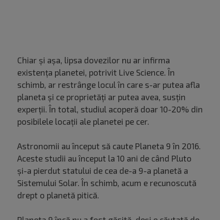
Chiar și așa, lipsa dovezilor nu ar infirma
existența planetei, potrivit Live Science. În
schimb, ar restrânge locul în care s-ar putea afla
planeta și ce proprietăți ar putea avea, susțin
experții. În total, studiul acoperă doar 10-20% din
posibilele locații ale planetei pe cer.
Astronomii au început să caute Planeta 9 în 2016.
Aceste studii au început la 10 ani de când Pluto
și-a pierdut statului de cea de-a 9-a planetă a
Sistemului Solar. În schimb, acum e recunoscută
drept o planetă pitică.
Planeta 9 încă nu a fost găsită, deși e căutată de