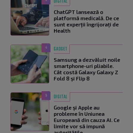
DIGITAL
ChatGPT lansează o
platformă medicală. De ce
sunt experții îngrijorați de
Health
4
GADGET
Samsung a dezvăluit noile
smartphone-uri pliabile.
Cât costă Galaxy Galaxy Z
Fold 8 și Flip 8
5
DIGITAL
Google și Apple au
probleme în Uniunea
Europeană din cauza AI. Ce
limite vor să impună
autoritățile