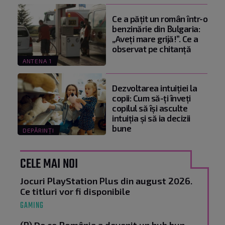
Ce a pățit un român într-o
benzinărie din Bulgaria:
„Aveți mare grijă!”. Ce a
observat pe chitanță
ANTENA 1
Dezvoltarea intuiției la
copii: Cum să-ți înveți
copilul să își asculte
intuiția și să ia decizii
bune
DEPĂRINȚI
CELE MAI NOI
Jocuri PlayStation Plus din august 2026.
Ce titluri vor fi disponibile
GAMING