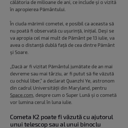
călătoria de milioane de ani, ce include și o vizită
în apropierea Pământului.
În ciuda mărimii cometei, e posibil ca aceasta să
nu poată fi observată cu ușurință, inițial. Deși se
va apropia cel mai mult de Pământ pe 13 iulie, va
avea o distanță dublă față de cea dintre Pământ
și Soare.
„Dacă ar fi vizitat Pământul jumătate de an mai
devreme sau mai târziu, ar fi putut să fie văzută
cu ochiul liber,” a declarat Quanzhi Ye, astronom
din cadrul Universității din Maryland, pentru
Space.com
, despre cum o Super Lună și o cometă
vor lumina cerul în luna iulie.
Cometa K2 poate fi văzută cu ajutorul
unui telescop sau al unui binoclu