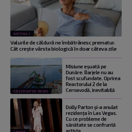
ANTENA 1
Valurile de căldură ne îmbătrânesc prematur.
Cât crește vârsta biologică în doar câteva zile
Misiune eșuată pe
Dunăre: Barjele nu au
fost scufundate. Oprirea
Reactorului 2 de la
Cernavodă, inevitabilă
OBSERVATOR NEWS
Dolly Parton și-a anulat
rezidența în Las Vegas.
Cu ce probleme de
sănătate se confruntă
artista
CATINE