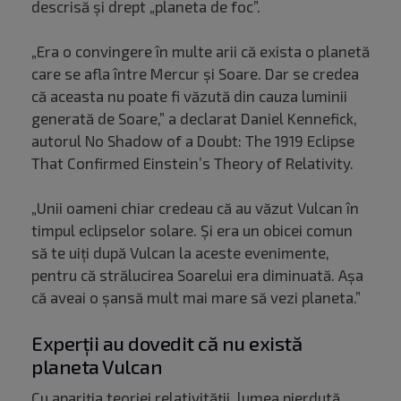
descrisă și drept „planeta de foc”.
„Era o convingere în multe arii că exista o planetă
care se afla între Mercur și Soare. Dar se credea
că aceasta nu poate fi văzută din cauza luminii
generată de Soare,” a declarat Daniel Kennefick,
autorul No Shadow of a Doubt: The 1919 Eclipse
That Confirmed Einstein’s Theory of Relativity.
„Unii oameni chiar credeau că au văzut Vulcan în
timpul eclipselor solare. Și era un obicei comun
să te uiți după Vulcan la aceste evenimente,
pentru că strălucirea Soarelui era diminuată. Așa
că aveai o șansă mult mai mare să vezi planeta.”
Experții au dovedit că nu există
planeta Vulcan
Cu apariția teoriei relativității, lumea pierdută