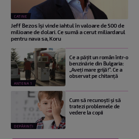
CATINE
Jeff Bezos își vinde iahtul în valoare de 500 de
milioane de dolari. Ce sumă a cerut miliardarul
pentru nava sa, Koru
Ce a pățit un român într-o
benzinărie din Bulgaria:
„Aveți mare grijă!”. Ce a
observat pe chitanță
ANTENA 1
Cum să recunoști și să
tratezi problemele de
vedere la copii
DEPĂRINȚI