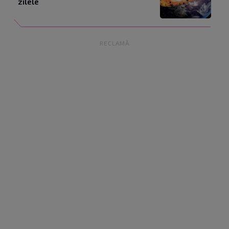
zilele
RECLAMĂ