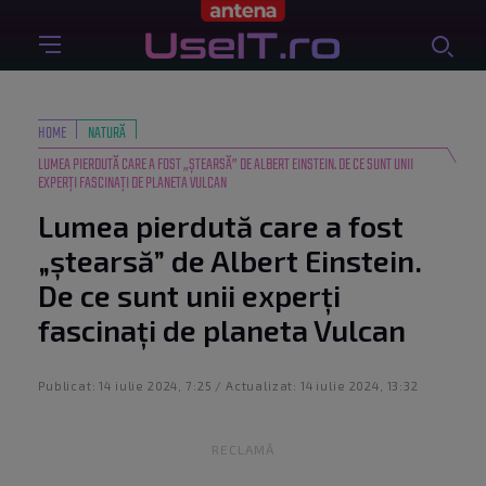
HOME
NATURĂ
LUMEA PIERDUTĂ CARE A FOST „ȘTEARSĂ” DE ALBERT EINSTEIN. DE CE SUNT UNII
EXPERȚI FASCINAȚI DE PLANETA VULCAN
Lumea pierdută care a fost
„ștearsă” de Albert Einstein.
De ce sunt unii experți
fascinați de planeta Vulcan
Publicat: 14 iulie 2024, 7:25 / Actualizat: 14 iulie 2024, 13:32
RECLAMĂ