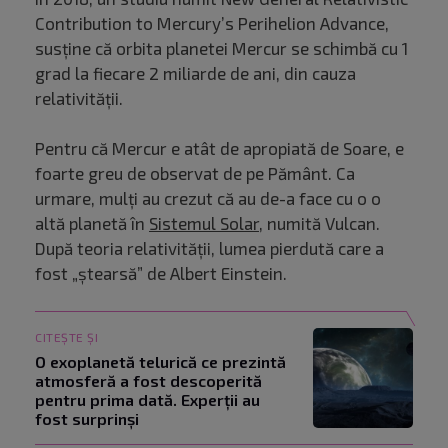
Contribution to Mercury’s Perihelion Advance,
susține că orbita planetei Mercur se schimbă cu 1
grad la fiecare 2 miliarde de ani, din cauza
relativității.
Pentru că Mercur e atât de apropiată de Soare, e
foarte greu de observat de pe Pământ. Ca
urmare, mulți au crezut că au de-a face cu o o
altă planetă în
Sistemul Solar
, numită Vulcan.
După teoria relativității, lumea pierdută care a
fost „ștearsă” de Albert Einstein.
CITEȘTE ȘI
O exoplanetă telurică ce prezintă
atmosferă a fost descoperită
pentru prima dată. Experții au
fost surprinși