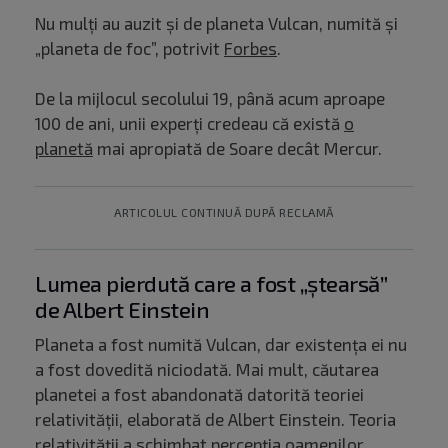
Nu mulți au auzit și de planeta Vulcan, numită și
„planeta de foc”, potrivit
Forbes
.
De la mijlocul secolului 19, până acum aproape
100 de ani, unii experți credeau că există
o
planetă
mai apropiată de Soare decât Mercur.
ARTICOLUL CONTINUĂ DUPĂ RECLAMĂ
Lumea pierdută care a fost „ștearsă”
de Albert Einstein
Planeta a fost numită Vulcan, dar existența ei nu
a fost dovedită niciodată. Mai mult, căutarea
planetei a fost abandonată datorită teoriei
relativității, elaborată de Albert Einstein. Teoria
relativității a schimbat percepția oamenilor