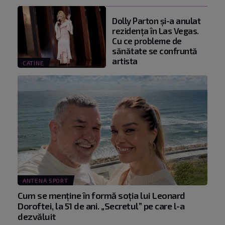
Dolly Parton și-a anulat
rezidența în Las Vegas.
Cu ce probleme de
sănătate se confruntă
artista
CATINE
ANTENA SPORT
Cum se menţine în formă soţia lui Leonard
Doroftei, la 51 de ani. „Secretul” pe care l-a
dezvăluit