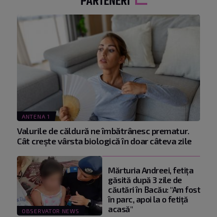
PARTENERI
ANTENA 1
Valurile de căldură ne îmbătrânesc prematur.
Cât crește vârsta biologică în doar câteva zile
Mărturia Andreei, fetiţa
găsită după 3 zile de
căutări în Bacău: "Am fost
în parc, apoi la o fetiţă
acasă"
OBSERVATOR NEWS