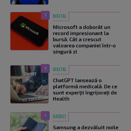
2
DIGITAL
Microsoft a doborât un
record impresionant la
bursă. Cât a crescut
valoarea companiei într-o
singură zi
3
DIGITAL
ChatGPT lansează o
platformă medicală. De ce
sunt experții îngrijorați de
Health
4
GADGET
Samsung a dezvăluit noile