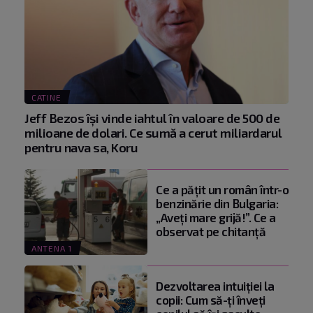
CATINE
Jeff Bezos își vinde iahtul în valoare de 500 de
milioane de dolari. Ce sumă a cerut miliardarul
pentru nava sa, Koru
Ce a pățit un român într-o
benzinărie din Bulgaria:
„Aveți mare grijă!”. Ce a
observat pe chitanță
ANTENA 1
Dezvoltarea intuiției la
copii: Cum să-ți înveți