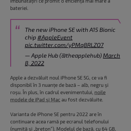
îmbunătățiri ce promit o eficiență mai mare a
bateriei.
The new iPhone SE with A15 Bionic
chip
#AppleEvent
pic.twitter.com/yPMq8RLZO7
— Apple Hub (@theapplehub)
March
8, 2022
Apple a dezvăluit noul iPhone SE 5G, ce va fi
disponibil în 3 nuanțe de bază – alb, negru și
roșu. În plus, în cadrul evenimentului,
noile
modele de iPad și Mac
au fost dezvăluite.
Varianta de iPhone SE pentru 2022 are în
continuare acea ramă pe ecranul telefonului
(numită și „breton”). Modelul de bază, cu 64 GB,