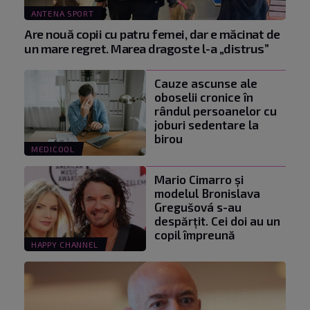
ANTENA SPORT
Are nouă copii cu patru femei, dar e măcinat de
un mare regret. Marea dragoste l-a „distrus”
Cauze ascunse ale
oboselii cronice în
rândul persoanelor cu
joburi sedentare la
birou
MEDICOOL
Mario Cimarro și
modelul Bronislava
Gregušová s-au
despărțit. Cei doi au un
copil împreună
HAPPY CHANNEL