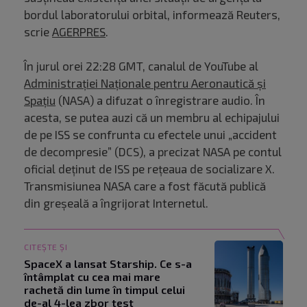
bordul laboratorului orbital, informează Reuters,
scrie
AGERPRES
.
În jurul orei 22:28 GMT, canalul de YouTube al
Administraţiei Naţionale pentru Aeronautică şi
Spaţiu
(NASA) a difuzat o înregistrare audio. În
acesta, se putea auzi că un membru al echipajului
de pe ISS se confrunta cu efectele unui „accident
de decompresie” (DCS), a precizat NASA pe contul
oficial deţinut de ISS pe reţeaua de socializare X.
Transmisiunea NASA care a fost făcută publică
din greșeală a îngrijorat Internetul.
CITEȘTE ȘI
SpaceX a lansat Starship. Ce s-a
întâmplat cu cea mai mare
rachetă din lume în timpul celui
de-al 4-lea zbor test