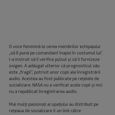
O voce feminină le cerea membrilor echipajului
„să îl pună pe comandant înapoi în costumul lui”.
I-a instruit să îi verifice pulsul şi să îi furnizeze
oxigen. A adăugat ulterior că prognosticul său
este „fragil”, potrivit unor copii ale înregistrării
audio. Acestea au fost publicate pe reţelele de
socializare. NASA nu a verificat acele copii şi nici
nu a republicat înregistrarea audio.
Mai mulţi pasionaţi ai spaţiului au distribuit pe
reţeaua de socializare X un link către