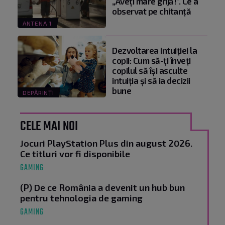
„Aveți mare grijă!”. Ce a
observat pe chitanță
ANTENA 1
Dezvoltarea intuiției la
copii: Cum să-ți înveți
copilul să își asculte
intuiția și să ia decizii
bune
DEPĂRINȚI
CELE MAI NOI
Jocuri PlayStation Plus din august 2026.
Ce titluri vor fi disponibile
GAMING
(P) De ce România a devenit un hub bun
pentru tehnologia de gaming
GAMING