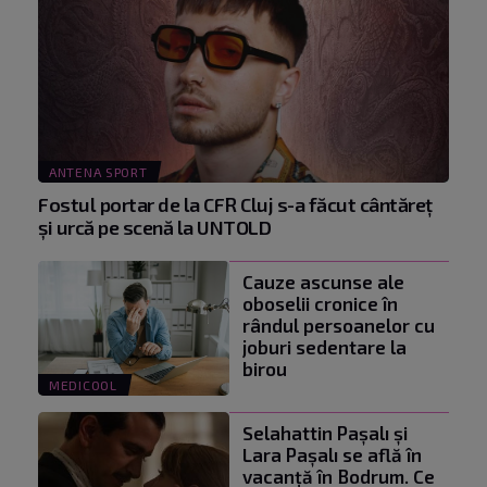
ANTENA SPORT
Fostul portar de la CFR Cluj s-a făcut cântăreţ
şi urcă pe scenă la UNTOLD
Cauze ascunse ale
oboselii cronice în
rândul persoanelor cu
joburi sedentare la
birou
MEDICOOL
Selahattin Paşalı și
Lara Paşalı se află în
vacanță în Bodrum. Ce