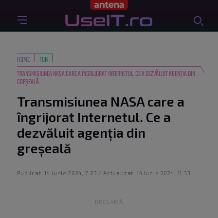
HOME
FUN
TRANSMISIUNEA NASA CARE A ÎNGRIJORAT INTERNETUL. CE A DEZVĂLUIT AGENȚIA DIN
GREȘEALĂ
Transmisiunea NASA care a
îngrijorat Internetul. Ce a
dezvăluit agenția din
greșeală
Publicat: 14 iunie 2024, 7:23 / Actualizat: 14 iunie 2024, 11:33
RECLAMĂ