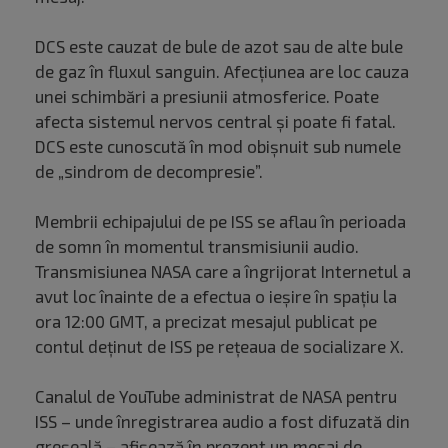
DCS este cauzat de bule de azot sau de alte bule
de gaz în fluxul sanguin. Afecțiunea are loc cauza
unei schimbări a presiunii atmosferice. Poate
afecta sistemul nervos central şi poate fi fatal.
DCS este cunoscută în mod obişnuit sub numele
de „sindrom de decompresie”.
Membrii echipajului de pe ISS se aflau în perioada
de somn în momentul transmisiunii audio.
Transmisiunea NASA care a îngrijorat Internetul a
avut loc înainte de a efectua o ieşire în spaţiu la
ora 12:00 GMT, a precizat mesajul publicat pe
contul deţinut de ISS pe reţeaua de socializare X.
Canalul de YouTube administrat de NASA pentru
ISS – unde înregistrarea audio a fost difuzată din
greşeală – afişează în prezent un mesaj de