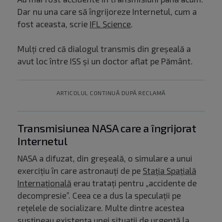
Dar nu una care să îngrijoreze Internetul, cum a
fost aceasta, scrie
IFL Science
.
Mulți cred că dialogul transmis din greșeală a
avut loc între ISS și un doctor aflat pe Pământ.
ARTICOLUL CONTINUĂ DUPĂ RECLAMĂ
Transmisiunea NASA care a îngrijorat
Internetul
NASA a difuzat, din greşeală, o simulare a unui
exerciţiu în care astronauţi de pe
Staţia Spaţială
Internaţională
erau trataţi pentru „accidente de
decompresie”. Ceea ce a dus la speculaţii pe
reţelele de socializare. Multe dintre acestea
susțineau existenţa unei situaţii de urgenţă la