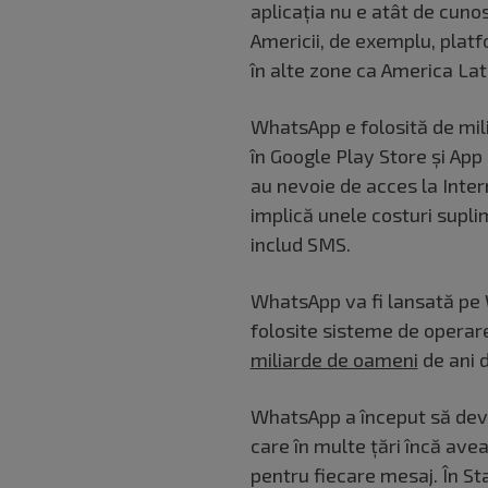
aplicația nu e atât de cunos
Americii, de exemplu, platf
în alte zone ca America Lat
WhatsApp e folosită de mili
în Google Play Store și App 
au nevoie de acces la Inter
implică unele costuri supl
includ SMS.
WhatsApp va fi lansată pe 
folosite sisteme de operar
miliarde de oameni
de ani d
WhatsApp a început să devi
care în multe țări încă ave
pentru fiecare mesaj. În St