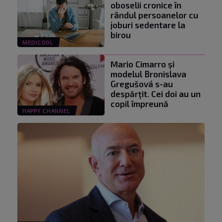
oboselii cronice în
rândul persoanelor cu
joburi sedentare la
birou
MEDICOOL
Mario Cimarro și
modelul Bronislava
Gregušová s-au
despărțit. Cei doi au un
copil împreună
HAPPY CHANNEL