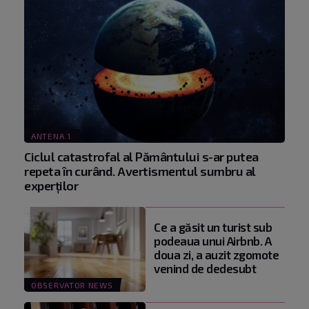
ANTENA 1
Ciclul catastrofal al Pământului s-ar putea
repeta în curând. Avertismentul sumbru al
experților
Ce a găsit un turist sub
podeaua unui Airbnb. A
doua zi, a auzit zgomote
venind de dedesubt
OBSERVATOR NEWS