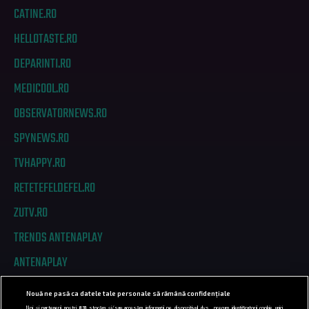
CATINE.RO
HELLOTASTE.RO
DEPARINTI.RO
MEDICOOL.RO
OBSERVATORNEWS.RO
SPYNEWS.RO
TVHAPPY.RO
RETETEFELDEFEL.RO
ZUTV.RO
TRENDS ANTENAPLAY
ANTENAPLAY
Nouă ne pasă ca datele tale personale să rămână confidențiale
PRIVACY
Noi și partenerii noștri
831
stocăm și/sau accesăm informații pe dispozitivul dvs., precum identificatorii cookie unici