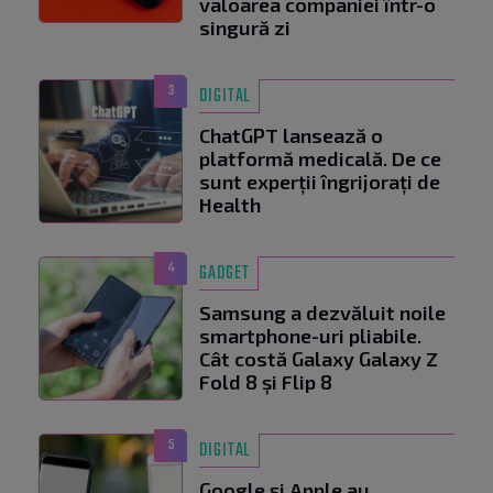
valoarea companiei într-o
singură zi
3
DIGITAL
ChatGPT lansează o
platformă medicală. De ce
sunt experții îngrijorați de
Health
4
GADGET
Samsung a dezvăluit noile
smartphone-uri pliabile.
Cât costă Galaxy Galaxy Z
Fold 8 și Flip 8
5
DIGITAL
Google și Apple au