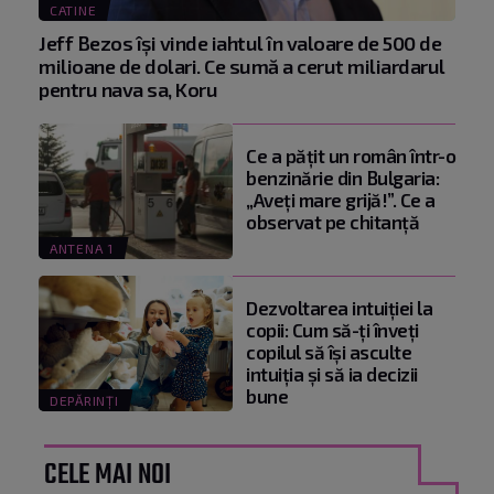
CATINE
Jeff Bezos își vinde iahtul în valoare de 500 de
milioane de dolari. Ce sumă a cerut miliardarul
pentru nava sa, Koru
Ce a pățit un român într-o
benzinărie din Bulgaria:
„Aveți mare grijă!”. Ce a
observat pe chitanță
ANTENA 1
Dezvoltarea intuiției la
copii: Cum să-ți înveți
copilul să își asculte
intuiția și să ia decizii
bune
DEPĂRINȚI
CELE MAI NOI