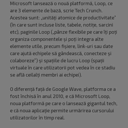
Microsoft lansează o nouă platformă, Loop, ce
are 3 elemente de bază, scrie Tech Crunch.
Acestea sunt: „unități atomice de productivitate”
(în care sunt incluse liste, tabele, notițe, sarcini
etc), paginile Loop („pânze flexibile pe care îți poți
organiza componentele și poți integra alte
elemente utile, precum fișiere, link-uri sau date
care ajută echipele să gândească, conecteze și
colaboreze”) și spațiile de lucru Loop (spații
virtuale în care utilizatorii pot vedea în ce stadiu
se află ceilalți membri ai echipei).
O diferență față de Google Wave, platforma ce a
fost închisă în anul 2010, e că Microsoft Loop,
noua platformă pe care o lansează gigantul tech,
e că noua aplicație permite urmărirea cursorului
utilizatorilor în timp real.