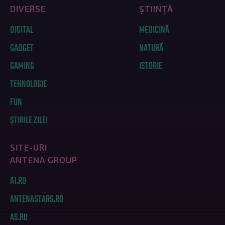
DIVERSE
ȘTIINȚĂ
DIGITAL
MEDICINĂ
GADGET
NATURĂ
GAMING
ISTORIE
TEHNOLOGIE
FUN
ȘTIRILE ZILEI
SITE-URI
ANTENA GROUP
A1.RO
ANTENASTARS.RO
AS.RO