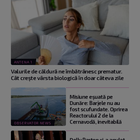
ANTENA 1
Valurile de căldură ne îmbătrânesc prematur.
Cât crește vârsta biologică în doar câteva zile
Misiune eșuată pe
Dunăre: Barjele nu au
fost scufundate. Oprirea
Reactorului 2 de la
Cernavodă, inevitabilă
OBSERVATOR NEWS
Dolly Parton și-a anulat