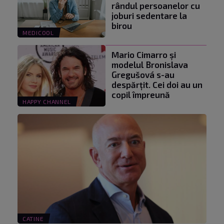
rândul persoanelor cu
joburi sedentare la
birou
MEDICOOL
Mario Cimarro și
modelul Bronislava
Gregušová s-au
despărțit. Cei doi au un
copil împreună
HAPPY CHANNEL
CATINE