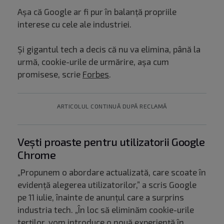
Așa că Google ar fi pur în balanță propriile
interese cu cele ale industriei.
Și gigantul tech a decis că nu va elimina, până la
urmă, cookie-urile de urmărire, așa cum
promisese, scrie
Forbes
.
ARTICOLUL CONTINUĂ DUPĂ RECLAMĂ
Vești proaste pentru utilizatorii Google
Chrome
„Propunem o abordare actualizată, care scoate în
evidență alegerea utilizatorilor,” a scris Google
pe 11 iulie, înainte de anunțul care a surprins
industria tech. „În loc să eliminăm cookie-urile
terților, vom introduce o nouă experiență în